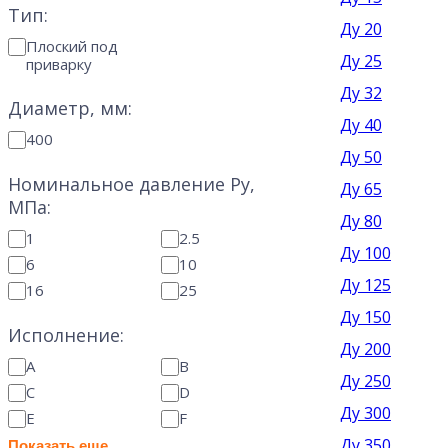
Тип:
Ду 20
Плоский под
Ду 25
приварку
Ду 32
Диаметр, мм:
Ду 40
400
Ду 50
Номинальное давление Ру,
Ду 65
МПа:
Ду 80
1
2.5
Ду 100
6
10
Ду 125
16
25
Ду 150
Исполнение:
Ду 200
A
B
Ду 250
С
D
Ду 300
E
F
Ду 350
Показать еще