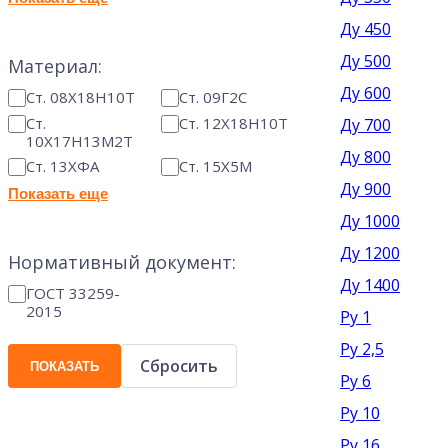
Ду 450
Ду 500
Материал:
Ду 600
Ст. 08Х18Н10Т
Ст. 09Г2С
Ст.
Ст. 12Х18Н10Т
Ду 700
10Х17Н13М2Т
Ду 800
Ст. 13ХФА
Ст. 15Х5М
Ду 900
Показать еще
Ду 1000
Ду 1200
Нормативный документ:
Ду 1400
ГОСТ 33259-
2015
Ру 1
Ру 2,5
Сбросить
Ру 6
Ру 10
Ру 16