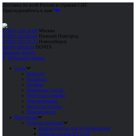
Доставка по всей России и странам СНГ
Присоединяйтесь к нам:
8 (495) 134-31-00
Москва
8 (831) 214-01-01
Нижний Новгород
8 (383) 325-31-74
Новосибирск
mail@rgprom.ru
ПОЧТА
Заказать звонок
Обратный звонок
О нас
Новости
Вакансии
Отзывы
Марочник сталей
Расчет расстояний
Документация
Фото продукции
Производство
Продукция
Отводы стальные
Колено гнутое для трубопроводов
Отводы гнутые ГО и ОГ