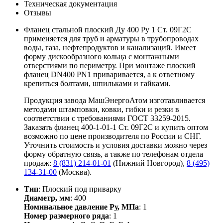
Техническая документация
Отзывы
Фланец стальной плоский Ду 400 Ру 1 Ст. 09Г2С
применяется для труб и арматуры в трубопроводах
воды, газа, нефтепродуктов и канализаций. Имеет
форму дискообразного кольца с монтажными
отверстиями по периметру. При монтаже плоский
фланец DN400 PN1 приваривается, а к ответному
крепиться болтами, шпильками и гайками.
Продукция завода МашЭнергоАтом изготавливается
методами штамповки, ковки, гибки и резки в
соответствии с требованиями ГОСТ 33259-2015.
Заказать фланец 400-1-01-1 Ст. 09Г2С и купить оптом
возможно по цене производителя по России и СНГ.
Уточнить стоимость и условия доставки можно через
форму обратную связь, а также по телефонам отдела
продаж:
8 (831) 214-01-01
(Нижний Новгород),
8 (495)
134-31-00
(Москва).
Тип
: Плоский под приварку
Диаметр, мм
: 400
Номинальное давление Ру, МПа
: 1
Номер размерного ряда
: 1