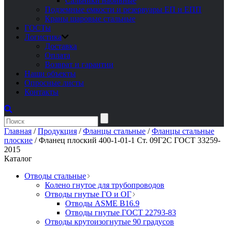
Сальники набивные
Подземные емкости и резервуары ЕП и ЕПП
Краны шаровые стальные
ГОСТы
Логистика
Доставка
Оплата
Возврат и гарантии
Наши объекты
Опросные листы
Контакты
Главная
/
Продукция
/
Фланцы стальные
/
Фланцы стальные
плоские
/
Фланец плоский 400-1-01-1 Ст. 09Г2С ГОСТ 33259-
2015
Каталог
Отводы стальные
Колено гнутое для трубопроводов
Отводы гнутые ГО и ОГ
Отводы ASME B16.9
Отводы гнутые ГОСТ 22793-83
Отводы крутоизогнутые 90 градусов