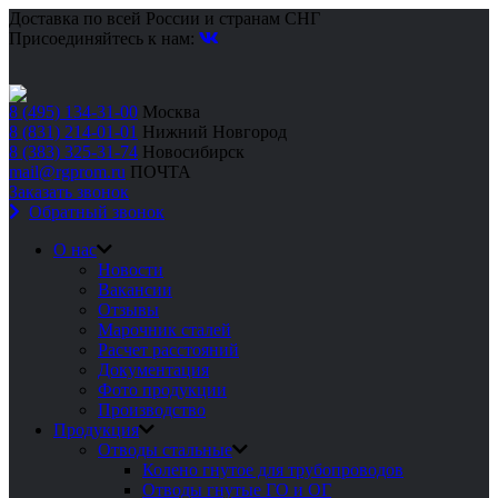
Доставка по всей России и странам СНГ
Присоединяйтесь к нам:
8 (495) 134-31-00
Москва
8 (831) 214-01-01
Нижний Новгород
8 (383) 325-31-74
Новосибирск
mail@rgprom.ru
ПОЧТА
Заказать звонок
Обратный звонок
О нас
Новости
Вакансии
Отзывы
Марочник сталей
Расчет расстояний
Документация
Фото продукции
Производство
Продукция
Отводы стальные
Колено гнутое для трубопроводов
Отводы гнутые ГО и ОГ