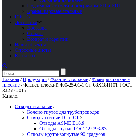
Сальники набивные
Подземные емкости и резервуары ЕП и ЕПП
Краны шаровые стальные
ГОСТы
Логистика
Доставка
Оплата
Возврат и гарантии
Наши объекты
Опросные листы
Контакты
Главная
/
Продукция
/
Фланцы стальные
/
Фланцы стальные
плоские
/
Фланец плоский 400-25-01-1 Ст. 08Х18Н10Т ГОСТ
33259-2015
Каталог
Отводы стальные
Колено гнутое для трубопроводов
Отводы гнутые ГО и ОГ
Отводы ASME B16.9
Отводы гнутые ГОСТ 22793-83
Отводы крутоизогнутые 90 градусов