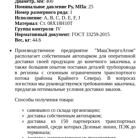
Диаметр, мм
: 400
Номинальное давление Ру, МПа
: 25
Номер размерного ряда
: 1
Исполнение
: A, B, С, D, E, F, J
Материал
: Ст. 08Х18Н10Т
Группа контроля
: IV
Нормативный документ
: ГОСТ 33259-2015
Вес, кг
: 44.6
Производственное предприятие "МашЭнергоАтом"
располагает собственным автопарком для оперативной
доставки своей продукции до конечного заказчика, а
также большим опытом поставки деталей трубопровода
в регионы с сезонным ограничением транспортного
потока (районы Крайнего Севера). В вопросах
логистики мы руководствуемся требованиями заказчика,
предлагая оптимальные условия доставки заказов.
Способы получения товара:
самовывоз со склада организации;
доставка собственным автопарком;
доставка из 150 партнерских транспортных
компаний, среди которых Деловые линии, ПЭК до
терминала;
доставка железнодорожным транспортом;