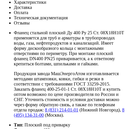
Характеристики
Доставка
Оплата
Техническая документация
Отзывы
Фланец стальной плоский Ду 400 Ру 25 Ст. 08Х18Н10Т
применяется для труб и арматуры в трубопроводах
воды, газа, нефтепродуктов и канализаций. Имеет
форму дискообразного кольца с монтажными
отверстиями по периметру. При монтаже плоский
фланец DN400 PN25 приваривается, а к ответному
крепиться болтами, шпильками и гайками.
Продукция завода МашЭнергоАтом изготавливается
методами штамповки, ковки, гибки и резки в
соответствии с требованиями ГОСТ 33259-2015.
Заказать фланец 400-25-01-1 Ст. 08Х18Н10Т и купить
оптом возможно по цене производителя по России и
СНГ. Уточнить стоимость и условия доставки можно
через форму обратную связь, а также по телефонам
отдела продаж:
8 (831) 214-01-01
(Нижний Новгород),
8
(495) 134-31-00
(Москва).
Тип
: Плоский под приварку