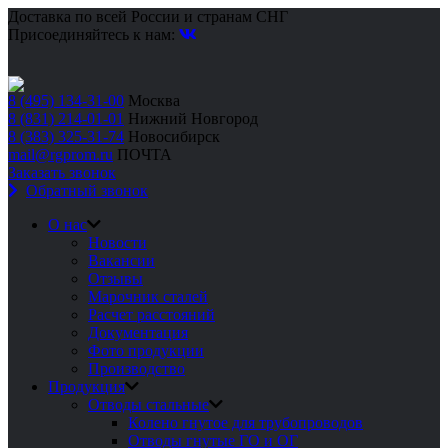
Доставка по всей России и странам СНГ
Присоединяйтесь к нам:
8 (495) 134-31-00
Москва
8 (831) 214-01-01
Нижний Новгород
8 (383) 325-31-74
Новосибирск
mail@rgprom.ru
ПОЧТА
Заказать звонок
Обратный звонок
О нас
Новости
Вакансии
Отзывы
Марочник сталей
Расчет расстояний
Документация
Фото продукции
Производство
Продукция
Отводы стальные
Колено гнутое для трубопроводов
Отводы гнутые ГО и ОГ