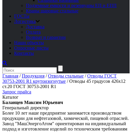
Сальники набивные
Подземные емкости и резервуары ЕП и ЕПП
Краны шаровые стальные
ГОСТы
Логистика
Доставка
Оплата
Возврат и гарантии
Наши объекты
Опросные листы
Контакты
Главная
/
Продукция
/
Отводы стальные
/
Отводы ГОСТ
30753-2001 R1 крутоизогнутые
/
Отводы 45 градусов 426х12
ст.20 ГОСТ 30753-2001 R1
Запрос прайса
Каталог
Баланцев Максим Юрьевич
Генеральный директор
Более 10 лет наше предприятие занимается производством
продукции для нефтегазовой, химической, пищевой отраслей.
Завод "МашЭнергоАтом" ориентирован на индивидуальный
подход и изготовление изделий по техническим требованиям