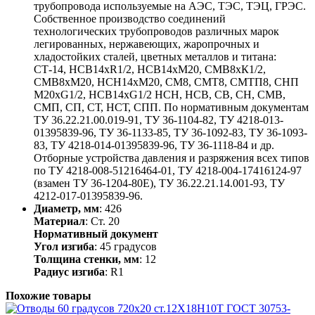
трубопровода используемые на АЭС, ТЭС, ТЭЦ, ГРЭС.
Собственное производство соединений
технологических трубопроводов различных марок
легированных, нержавеющих, жаропрочных и
хладостойких сталей, цветных металлов и титана:
СТ-14, НСВ14хR1/2, НСВ14хМ20, СМВ8хК1/2,
СМВ8хМ20, НСН14хМ20, СМ8, СМТ8, СМТП8, СНП
М20хG1/2, НСВ14хG1/2 НСН, НСВ, СВ, СН, СМВ,
СМП, СП, СТ, НСТ, СПП. По нормативным документам
ТУ 36.22.21.00.019-91, ТУ 36-1104-82, ТУ 4218-013-
01395839-96, ТУ 36-1133-85, ТУ 36-1092-83, ТУ 36-1093-
83, ТУ 4218-014-01395839-96, ТУ 36-1118-84 и др.
Отборные устройства давления и разряжения всех типов
по ТУ 4218-008-51216464-01, ТУ 4218-004-17416124-97
(взамен ТУ 36-1204-80Е), ТУ 36.22.21.14.001-93, ТУ
4212-017-01395839-96.
Диаметр, мм
: 426
Материал
: Ст. 20
Нормативный документ
Угол изгиба
: 45 градусов
Толщина стенки, мм
: 12
Радиус изгиба
: R1
Похожие товары