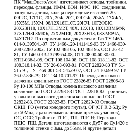
ПК "МашЭнегоАтом" изготавливает отводы, тройники,
переходы, фланцы, ИММ, ВЭИ, ИФС, ИС, соединения,
заглушки, днища, кольца переходные из сталей 20,
09Г2С, 17Г1С, 20А, 20Ф, 20С, 09ГСФ, 20ФА, 13ХФА,
15Х5М, 15ХМ, 08/12Х18Н10Т, 20ЮЧ, 10Г2ФБЮ,
20Х23Н18, 10Х17Н13М2Т, 40Х, 12Х13, 18Х12ВМБФР,
37Х12Н8Г8МФБ, 25Х2М1Ф, 20Х23Н18, 08ХМФЧА,
14Х17Н2. По нормативным документам: Газ ТУ 1469-
014-01395041-07, ТУ 1468-120-1411419-93 ТУ 1468-030-
20872280-2002, ТУ 102-488-05, 102-488-95, ОСТ 36-42-
81, ТУ 1469-013-13799654-08, ОТТ-08.00-60.30.00-
КТН-036-1-05, ОСТ 108.104.08, ОСТ 108.318.11-82, ОСТ
108.318.14-82, ТУ 26-08-693-81, ГОСТ 22820-83 ТУ 51-
515-91, ТУ 1469-001-58154529-07, ОСТ 34 10.699-97 ТУ
26-02-836-79, ОСТ 34.10.701-97. Переходы высокого
давления кованные по ГОСТ 22826-83 ГОСТ 22806-83
Ру 10-100 МПа Отводы, колена высокого давления
кованные по ГОСТ 22793-83 ГОСТ 22818-83 Тройники,
угольники высокого давления кованные по ГОСТ
22822-83, ГОСТ 22823-83, ГОСТ 22820-83 Отводы
ОКШ, ГО (метод холодного гнутья), ОГ (ОГ R 2-5Ду, Ру
до 50Мпа, с различными длинами прямых участков),
ОС, ОСС; Тройники ТШС, ТШ, ТШСН; Переходы
ПШС, ПШ. Детали изготавливаются с Ду57 до Ду1420 с
толщиной стенки с 3мм. до 55мм. И другие детали