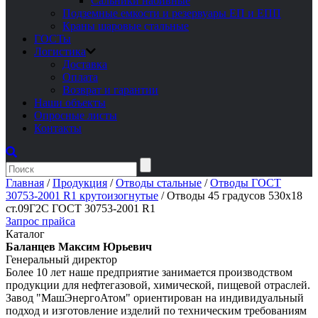
Сальники набивные
Подземные емкости и резервуары ЕП и ЕПП
Краны шаровые стальные
ГОСТы
Логистика
Доставка
Оплата
Возврат и гарантии
Наши объекты
Опросные листы
Контакты
Главная
/
Продукция
/
Отводы стальные
/
Отводы ГОСТ
30753-2001 R1 крутоизогнутые
/
Отводы 45 градусов 530х18
ст.09Г2С ГОСТ 30753-2001 R1
Запрос прайса
Каталог
Баланцев Максим Юрьевич
Генеральный директор
Более 10 лет наше предприятие занимается производством
продукции для нефтегазовой, химической, пищевой отраслей.
Завод "МашЭнергоАтом" ориентирован на индивидуальный
подход и изготовление изделий по техническим требованиям