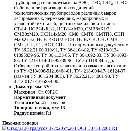
трубопровода используемые на АЭС, ТЭС, ТЭЦ, ГРЭС.
Собственное производство соединений
технологических трубопроводов различных марок
легированных, нержавеющих, жаропрочных и
хладостойких сталей, цветных металлов и титана:
СТ-14, НСВ14хR1/2, НСВ14хМ20, СМВ8хК1/2,
СМВ8хМ20, НСН14хМ20, СМ8, СМТ8, СМТП8, СНП
М20хG1/2, НСВ14хG1/2 НСН, НСВ, СВ, СН, СМВ,
СМП, СП, СТ, НСТ, СПП. По нормативным документам
ТУ 36.22.21.00.019-91, ТУ 36-1104-82, ТУ 4218-013-
01395839-96, ТУ 36-1133-85, ТУ 36-1092-83, ТУ 36-1093-
83, ТУ 4218-014-01395839-96, ТУ 36-1118-84 и др.
Отборные устройства давления и разряжения всех типов
по ТУ 4218-008-51216464-01, ТУ 4218-004-17416124-97
(взамен ТУ 36-1204-80Е), ТУ 36.22.21.14.001-93, ТУ
4212-017-01395839-96.
Диаметр, мм
: 530
Материал
: Ст. 09Г2С
Нормативный документ
Угол изгиба
: 45 градусов
Толщина стенки, мм
: 18
Радиус изгиба
: R1
Похожие товары