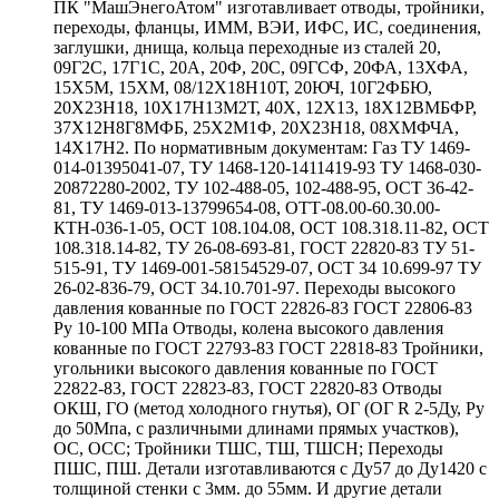
ПК "МашЭнегоАтом" изготавливает отводы, тройники,
переходы, фланцы, ИММ, ВЭИ, ИФС, ИС, соединения,
заглушки, днища, кольца переходные из сталей 20,
09Г2С, 17Г1С, 20А, 20Ф, 20С, 09ГСФ, 20ФА, 13ХФА,
15Х5М, 15ХМ, 08/12Х18Н10Т, 20ЮЧ, 10Г2ФБЮ,
20Х23Н18, 10Х17Н13М2Т, 40Х, 12Х13, 18Х12ВМБФР,
37Х12Н8Г8МФБ, 25Х2М1Ф, 20Х23Н18, 08ХМФЧА,
14Х17Н2. По нормативным документам: Газ ТУ 1469-
014-01395041-07, ТУ 1468-120-1411419-93 ТУ 1468-030-
20872280-2002, ТУ 102-488-05, 102-488-95, ОСТ 36-42-
81, ТУ 1469-013-13799654-08, ОТТ-08.00-60.30.00-
КТН-036-1-05, ОСТ 108.104.08, ОСТ 108.318.11-82, ОСТ
108.318.14-82, ТУ 26-08-693-81, ГОСТ 22820-83 ТУ 51-
515-91, ТУ 1469-001-58154529-07, ОСТ 34 10.699-97 ТУ
26-02-836-79, ОСТ 34.10.701-97. Переходы высокого
давления кованные по ГОСТ 22826-83 ГОСТ 22806-83
Ру 10-100 МПа Отводы, колена высокого давления
кованные по ГОСТ 22793-83 ГОСТ 22818-83 Тройники,
угольники высокого давления кованные по ГОСТ
22822-83, ГОСТ 22823-83, ГОСТ 22820-83 Отводы
ОКШ, ГО (метод холодного гнутья), ОГ (ОГ R 2-5Ду, Ру
до 50Мпа, с различными длинами прямых участков),
ОС, ОСС; Тройники ТШС, ТШ, ТШСН; Переходы
ПШС, ПШ. Детали изготавливаются с Ду57 до Ду1420 с
толщиной стенки с 3мм. до 55мм. И другие детали