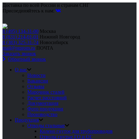
Доставка по всей России и странам СНГ
Присоединяйтесь к нам:
8 (495) 134-31-00
Москва
8 (831) 214-01-01
Нижний Новгород
8 (383) 325-31-74
Новосибирск
mail@rgprom.ru
ПОЧТА
Заказать звонок
Обратный звонок
О нас
Новости
Вакансии
Отзывы
Марочник сталей
Расчет расстояний
Документация
Фото продукции
Производство
Продукция
Отводы стальные
Колено гнутое для трубопроводов
Отводы гнутые ГО и ОГ