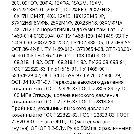
20С, 09ГСФ, 20ФА, 13ХФА, 15Х5М, 15ХМ,
08/12Х18Н10Т, 20ЮЧ, 10Г2ФБЮ, 20Х23Н18,
10Х17Н13М2Т, 40Х, 12Х13, 18Х12ВМБФР,
37Х12Н8Г8МФБ, 25Х2М1Ф, 20Х23Н18, 08ХМФЧА,
14Х17Н2. По нормативным документам: Газ ТУ
1469-014-01395041-07, ТУ 1468-120-1411419-93 ТУ
1468-030-20872280-2002, ТУ 102-488-05, 102-488-95,
ОСТ 36-42-81, ТУ 1469-013-13799654-08, ОТТ-08.00-
60.30.00-КТН-036-1-05, ОСТ 108.104.08, ОСТ
108.318.11-82, ОСТ 108.318.14-82, ТУ 26-08-693-81,
ГОСТ 22820-83 ТУ 51-515-91, ТУ 1469-001-
58154529-07, ОСТ 34 10.699-97 ТУ 26-02-836-79,
ОСТ 34.10.701-97. Переходы высокого давления
кованные по ГОСТ 22826-83 ГОСТ 22806-83 Ру 10-
100 МПа Отводы, колена высокого давления
кованные по ГОСТ 22793-83 ГОСТ 22818-83
Тройники, угольники высокого давления
кованные по ГОСТ 22822-83, ГОСТ 22823-83, ГОСТ
22820-83 Отводы ОКШ, ГО (метод холодного
гнутья), ОГ (ОГ R 2-5Ду, Ру до 50Мпа, с различными