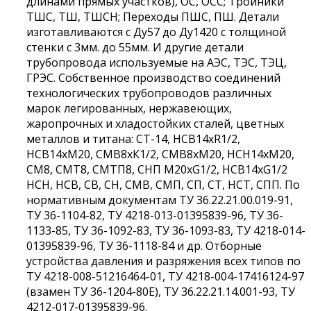
длинами прямых участков), ОС, ОСС; Тройники
ТШС, ТШ, ТШСН; Переходы ПШС, ПШ. Детали
изготавливаются с Ду57 до Ду1420 с толщиной
стенки с 3мм. до 55мм. И другие детали
трубопровода используемые на АЭС, ТЭС, ТЭЦ,
ГРЭС. Собственное производство соединений
технологических трубопроводов различных
марок легированных, нержавеющих,
жаропрочных и хладостойких сталей, цветных
металлов и титана: СТ-14, НСВ14хR1/2,
НСВ14хМ20, СМВ8хК1/2, СМВ8хМ20, НСН14хМ20,
СМ8, СМТ8, СМТП8, СНП М20хG1/2, НСВ14хG1/2
НСН, НСВ, СВ, СН, СМВ, СМП, СП, СТ, НСТ, СПП. По
нормативным документам ТУ 36.22.21.00.019-91,
ТУ 36-1104-82, ТУ 4218-013-01395839-96, ТУ 36-
1133-85, ТУ 36-1092-83, ТУ 36-1093-83, ТУ 4218-014-
01395839-96, ТУ 36-1118-84 и др. Отборные
устройства давления и разряжения всех типов по
ТУ 4218-008-51216464-01, ТУ 4218-004-17416124-97
(взамен ТУ 36-1204-80Е), ТУ 36.22.21.14.001-93, ТУ
4212-017-01395839-96.