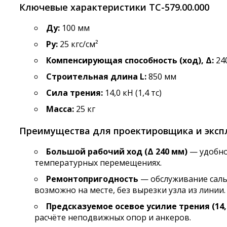
Ключевые характеристики ТС-579.00.000
Ду:
100 мм
Ру:
25 кгс/см²
Компенсирующая способность (ход), Δ:
24
Строительная длина L:
850 мм
Сила трения:
14,0 кН (1,4 тс)
Масса:
25 кг
Преимущества для проектировщика и эксп
Большой рабочий ход (Δ 240 мм)
— удобно
температурных перемещениях.
Ремонтопригодность
— обслуживание саль
возможно на месте, без вырезки узла из линии.
Предсказуемое осевое усилие трения (14,
расчёте неподвижных опор и анкеров.