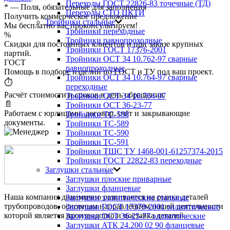
Переходы ГОСТ 22826-83 точечные (ТД)
*
— Поля, обязательные для заполнения
Переходы СТО ЦКТИ
Получить коммерческое предложение
Тройники стальные
Мы бесплатно вас проконсультируем!
Тройники переходные
%
Тройники равнопроходные
Скидки для постоянных клиентов и при заказе крупных
Тройники ГОСТ 17376-2001
партий.
Тройники ОСТ 34 10.762-97 сварные
ГОСТ
равнопроходные
Помощь в подборе изделий по ГОСТ и ТУ под ваш проект.
Тройники ОСТ 34 10.764-97 сварные
⏱
переходные
Расчёт стоимости и сроков в день обращения.
Тройники ОСТ 34 10.764-97
📄
Тройники ОСТ 36-23-77
Работаем с юрлицами, договор, счёт и закрывающие
Тройники ТС-588
документы.
Тройники ТС-589
Тройники ТС-590
Тройники ТС-591
Тройники ТШС ТУ 1468-001-61257374-2015
Тройники ГОСТ 22822-83 переходные
Заглушки стальные
Заглушки плоские приварные
Заглушки фланцевые
Наша компания динамично развивается на рынке деталей
Заглушки эллиптические стальные
трубопроводов, основным направлением нашей деятельности
Заглушки ГОСТ 17379-2001 эллиптические
которой является производство и поставка деталей.
Заглушки ОСТ 36-25-77 эллиптические
Заглушки АТК 24.200 02 90 фланцевые