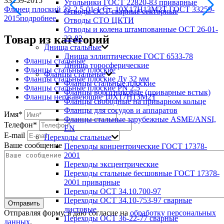
Угольники ГОСТ 22820-83 приварные
Фланец плоский 32-2.5-01-1 Ст. 10Х17Н13М2Т ГОСТ 33259-
Отводы ОСТ сварные секторные
2015
подробнее
Отводы СТО ЦКТИ
Отводы и колена штампованные ОСТ 26-01-
Товар из категорий
22-82
Днища стальные
Днища эллиптические ГОСТ 6533-78
Фланцы стальные
Днища торосферические
Фланцы стальные плоские
Фланцы стальные
Фланцы стальные плоские Ду 32 мм
Фланцы стальные плоские
Фланцы стальные плоские PN 2,5
Фланцы воротниковые (приварные встык)
Фланцы нержавеющие 10Х17Н13М2Т
Фланцы свободные на приварном кольце
Фланцы для сосудов и аппаратов
Имя
*
Фланцы стальные зарубежные ASME/ANSI,
Телефон
*
EN
E-mail
Переходы стальные
Ваше сообщение
Переходы концентрические ГОСТ 17378-
2001
Переходы эксцентрические
Переходы стальные бесшовные ГОСТ 17378-
2001 приварные
Переходы ОСТ 34.10.700-97
Переходы ОСТ 34.10-753-97 сварные
листовые
Отправляя форму, я даю согласие на
обработку персональных
Переходы ОСТ 36-22-77 сварные
данных
.