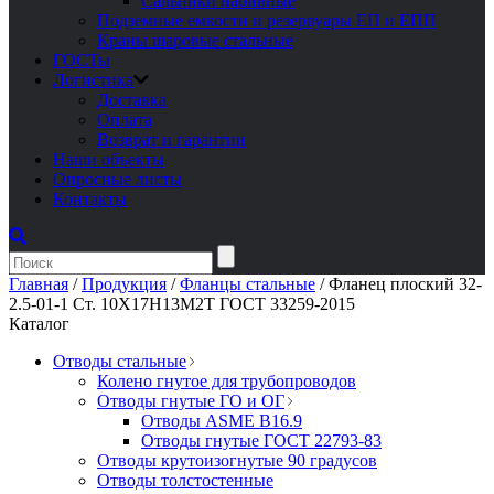
Сальники набивные
Подземные емкости и резервуары ЕП и ЕПП
Краны шаровые стальные
ГОСТы
Логистика
Доставка
Оплата
Возврат и гарантии
Наши объекты
Опросные листы
Контакты
Главная
/
Продукция
/
Фланцы стальные
/
Фланец плоский 32-
2.5-01-1 Ст. 10Х17Н13М2Т ГОСТ 33259-2015
Каталог
Отводы стальные
Колено гнутое для трубопроводов
Отводы гнутые ГО и ОГ
Отводы ASME B16.9
Отводы гнутые ГОСТ 22793-83
Отводы крутоизогнутые 90 градусов
Отводы толстостенные