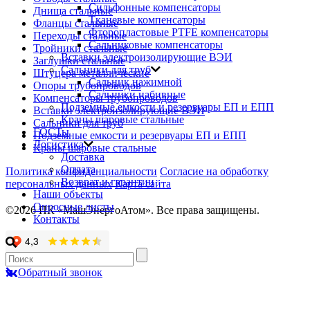
Сильфонные компенсаторы
Днища стальные
Тканевые компенсаторы
Фланцы стальные
Фторопластовые PTFE компенсаторы
Переходы стальные
Сальниковые компенсаторы
Тройники стальные
Вставки электроизолирующие ВЭИ
Заглушки стальные
Сальники для труб
Штуцера металлические
Сальник нажимной
Опоры трубопроводов
Сальники набивные
Компенсаторы трубопроводов
Подземные емкости и резервуары ЕП и ЕПП
Вставки электроизолирующие ВЭИ
Краны шаровые стальные
Сальники для труб
ГОСТы
Подземные емкости и резервуары ЕП и ЕПП
Логистика
Краны шаровые стальные
Доставка
Оплата
Политика конфиденциальности
Согласие на обработку
Возврат и гарантии
персональных данных
Карта сайта
Наши объекты
Опросные листы
©2026 ПК «МашЭнергоАтом». Все права защищены.
Контакты
Обратный звонок