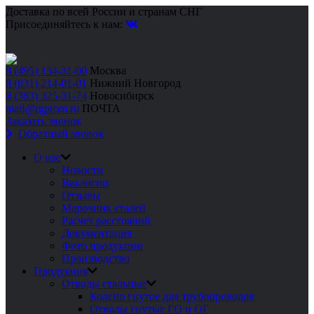
Доставка по всей России и странам СНГ
Присоединяйтесь к нам:
8 (495) 134-31-00
Москва
8 (831) 214-01-01
Нижний Новгород
8 (383) 325-31-74
Новосибирск
mail@rgprom.ru
ПОЧТА
Заказать звонок
Обратный звонок
О нас
Новости
Вакансии
Отзывы
Марочник сталей
Расчет расстояний
Документация
Фото продукции
Производство
Продукция
Отводы стальные
Колено гнутое для трубопроводов
Отводы гнутые ГО и ОГ