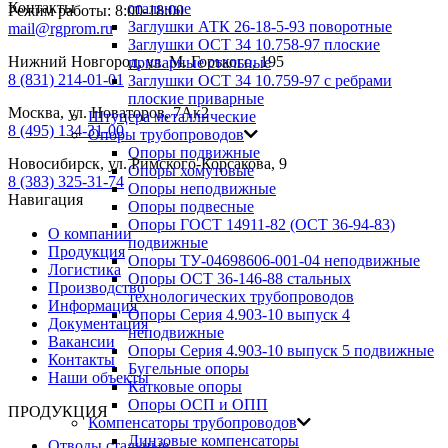
Контакты
стальные
Режим работы: 8:00-18:00
Заглушки АТК 26-18-5-93 поворотные
mail@rgprom.ru
Заглушки ОСТ 34 10.758-97 плоские
Нижний Новгород, ул. М. Горького, 195
приварные стальные
8 (831) 214-01-01
Заглушки ОСТ 34 10.759-97 с ребрами
плоские приварные
Москва, ул. Новаторов, 7Ак2
Штуцера металлические
8 (495) 134-31-00
Опоры трубопроводов
Опоры подвижные
Новосибирск, ул. Римского-Корсакова, 9
Опоры хомутовые
8 (383) 325-31-74
Опоры неподвижные
Навигация
Опоры подвесные
Опоры ГОСТ 14911-82 (ОСТ 36-94-83)
О компании
подвижные
Продукция
Опоры ТУ-04698606-001-04 неподвижные
Логистика
Опоры ОСТ 36-146-88 стальных
Производство
технологических трубопроводов
Информация
Опоры Серия 4.903-10 выпуск 4
Документация
неподвижные
Вакансии
Опоры Серия 4.903-10 выпуск 5 подвижные
Контакты
Бугельные опоры
Наши объекты
Катковые опоры
Опоры ОСП и ОПП
ПРОДУКЦИЯ
Компенсаторы трубопроводов
Линзовые компенсаторы
Отводы стальные