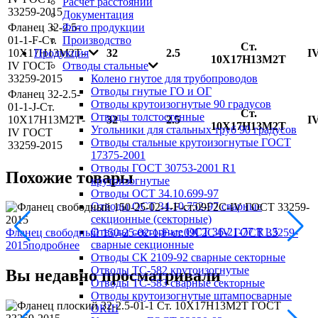
Расчет расстояний
33259-2015
Документация
Фланец 32-2.5-
Фото продукции
01-1-F-Ст.
Производство
Ст.
10Х17Н13М2Т-
32
2.5
I
Продукция
10Х17Н13М2Т
IV ГОСТ
Отводы стальные
33259-2015
Колено гнутое для трубопроводов
Отводы гнутые ГО и ОГ
Фланец 32-2.5-
Отводы крутоизогнутые 90 градусов
01-1-J-Ст.
Ст.
Отводы толстостенные
10Х17Н13М2Т-
32
2.5
I
10Х17Н13М2Т
Угольники для стальных труб 90 градусов
IV ГОСТ
Отводы стальные крутоизогнутые ГОСТ
33259-2015
17375-2001
Отводы ГОСТ 30753-2001 R1
Похожие товары
крутоизогнутые
Отводы ОСТ 34.10.699-97
Отводы ОСТ 34.10.752-97 сварные
секционные (секторные)
Отводы секторные ОСТ 36-21-77 R1.5
Фланец свободный 150-25-02-1-F-ст.09Г2С-IV ГОСТ 33259-
Ф
сварные секционные
2015
подробнее
2
Отводы СК 2109-92 сварные секторные
Отводы ТС-582 крутоизогнутые
Вы недавно просматривали
Отводы ТС-583 сварные секторные
Отводы крутоизогнутые штампосварные
ОКШ