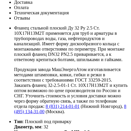
Доставка
Оплата
Техническая документация
Отзывы
Фланец стальной плоский Ду 32 Ру 2.5 Ст.
10Х17Н13М2Т применяется для труб и арматуры в
трубопроводах воды, газа, нефтепродуктов и
канализаций. Имеет форму дискообразного кольца с
монтажными отверстиями по периметру. При монтаже
плоский фланец DN32 PN2.5 приваривается, а к
ответному крепиться болтами, шпильками и гайками.
Продукция завода МашЭнергоАтом изготавливается
методами штамповки, ковки, гибки и резки в
соответствии с требованиями ГОСТ 33259-2015.
Заказать фланец 32-2.5-01-1 Ст. 10Х17Н13М2Т и купить
оптом возможно по цене производителя по России и
СНГ. Уточнить стоимость и условия доставки можно
через форму обратную связь, а также по телефонам
отдела продаж:
8 (831) 214-01-01
(Нижний Новгород),
8
(495) 134-31-00
(Москва).
Тип
: Плоский под приварку
Диаметр, мм
: 32