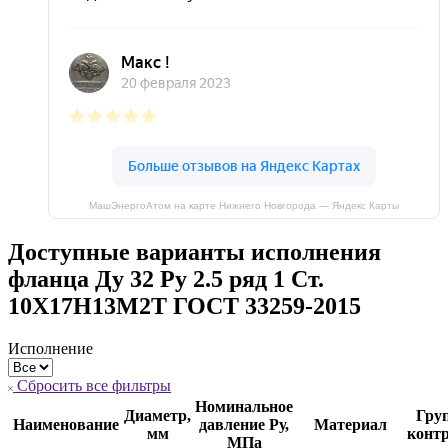
МашЭнергоАтом на карте Нижнего Новгорода — Яндекс Карты
Доступные варианты исполнения
фланца Ду 32 Ру 2.5 ряд 1 Ст.
10Х17Н13М2Т ГОСТ 33259-2015
Исполнение
Сбросить все фильтры
Номинальное
Диаметр,
Гру
Наименование
давление Ру,
Материал
мм
конт
МПа