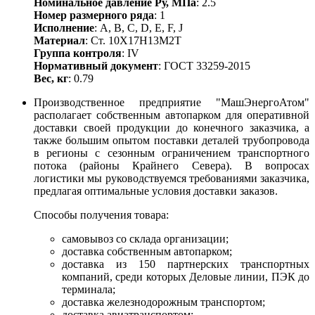
Номинальное давление Ру, МПа
: 2.5
Номер размерного ряда
: 1
Исполнение
: A, B, С, D, E, F, J
Материал
: Ст. 10Х17Н13М2Т
Группа контроля
: IV
Нормативный документ
: ГОСТ 33259-2015
Вес, кг
: 0.79
Производственное предприятие "МашЭнергоАтом"
располагает собственным автопарком для оперативной
доставки своей продукции до конечного заказчика, а
также большим опытом поставки деталей трубопровода
в регионы с сезонным ограничением транспортного
потока (районы Крайнего Севера). В вопросах
логистики мы руководствуемся требованиями заказчика,
предлагая оптимальные условия доставки заказов.
Способы получения товара:
самовывоз со склада организации;
доставка собственным автопарком;
доставка из 150 партнерских транспортных
компаний, среди которых Деловые линии, ПЭК до
терминала;
доставка железнодорожным транспортом;
доставка авиатранспортом;