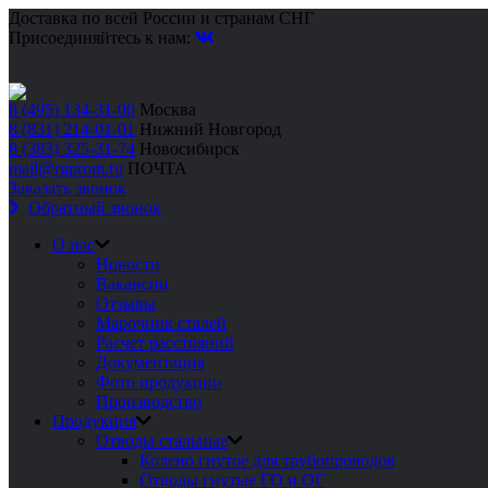
Доставка по всей России и странам СНГ
Присоединяйтесь к нам:
8 (495) 134-31-00
Москва
8 (831) 214-01-01
Нижний Новгород
8 (383) 325-31-74
Новосибирск
mail@rgprom.ru
ПОЧТА
Заказать звонок
Обратный звонок
О нас
Новости
Вакансии
Отзывы
Марочник сталей
Расчет расстояний
Документация
Фото продукции
Производство
Продукция
Отводы стальные
Колено гнутое для трубопроводов
Отводы гнутые ГО и ОГ