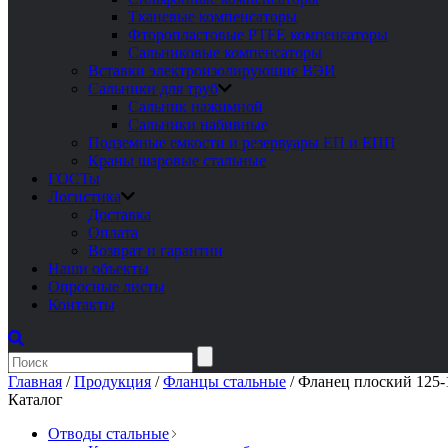
Тканевые компенсаторы
Фторопластовые PTFE компенсаторы
Сальниковые компенсаторы
Вставки электроизолирующие ВЭИ
Сальники для труб
Сальник нажимной
Сальники набивные
Подземные емкости и резервуары ЕП и ЕПП
Краны шаровые стальные
ГОСТы
Логистика
Доставка
Оплата
Возврат и гарантии
Наши объекты
Опросные листы
Контакты
Главная
/
Продукция
/
Фланцы стальные
/
Фланец плоский 125-
Каталог
Отводы стальные