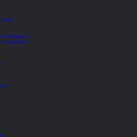
5-2001
е (секторные)
е секционные
Ш
2-82
EN