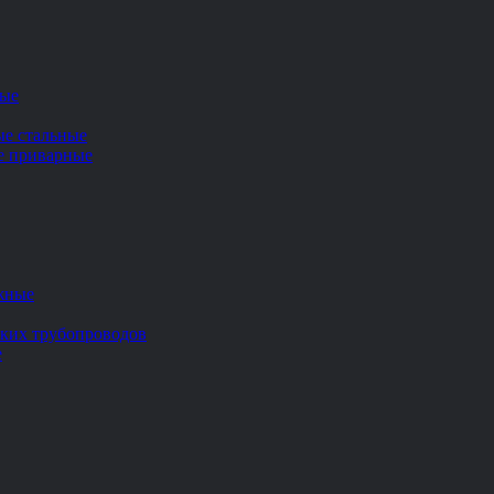
ные
ые стальные
ие приварные
жные
ских трубопроводов
е