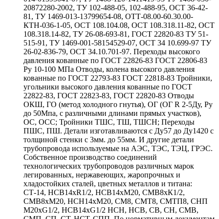
20872280-2002, ТУ 102-488-05, 102-488-95, ОСТ 36-42-
81, ТУ 1469-013-13799654-08, ОТТ-08.00-60.30.00-
КТН-036-1-05, ОСТ 108.104.08, ОСТ 108.318.11-82, ОСТ
108.318.14-82, ТУ 26-08-693-81, ГОСТ 22820-83 ТУ 51-
515-91, ТУ 1469-001-58154529-07, ОСТ 34 10.699-97 ТУ
26-02-836-79, ОСТ 34.10.701-97. Переходы высокого
давления кованные по ГОСТ 22826-83 ГОСТ 22806-83
Ру 10-100 МПа Отводы, колена высокого давления
кованные по ГОСТ 22793-83 ГОСТ 22818-83 Тройники,
угольники высокого давления кованные по ГОСТ
22822-83, ГОСТ 22823-83, ГОСТ 22820-83 Отводы
ОКШ, ГО (метод холодного гнутья), ОГ (ОГ R 2-5Ду, Ру
до 50Мпа, с различными длинами прямых участков),
ОС, ОСС; Тройники ТШС, ТШ, ТШСН; Переходы
ПШС, ПШ. Детали изготавливаются с Ду57 до Ду1420 с
толщиной стенки с 3мм. до 55мм. И другие детали
трубопровода используемые на АЭС, ТЭС, ТЭЦ, ГРЭС.
Собственное производство соединений
технологических трубопроводов различных марок
легированных, нержавеющих, жаропрочных и
хладостойких сталей, цветных металлов и титана:
СТ-14, НСВ14хR1/2, НСВ14хМ20, СМВ8хК1/2,
СМВ8хМ20, НСН14хМ20, СМ8, СМТ8, СМТП8, СНП
М20хG1/2, НСВ14хG1/2 НСН, НСВ, СВ, СН, СМВ,
СМП, СП, СТ, НСТ, СПП. По нормативным документам