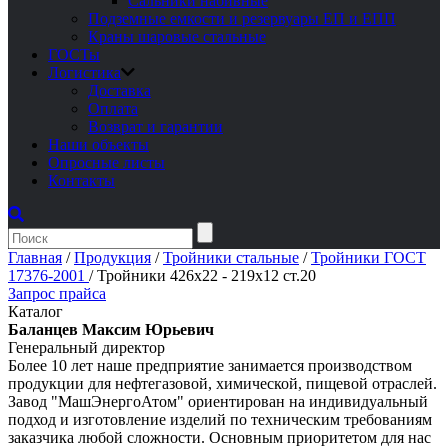
Сальники набивные
Подземные емкости и резервуары ЕП и ЕПП
Краны шаровые стальные
ГОСТы
Логистика
Доставка
Оплата
Возврат и гарантии
Наши объекты
Опросные листы
Контакты
Главная
/
Продукция
/
Тройники стальные
/
Тройники ГОСТ
17376-2001
/
Тройники 426х22 - 219х12 ст.20
Запрос прайса
Каталог
Баланцев Максим Юрьевич
Генеральный директор
Более 10 лет наше предприятие занимается производством
продукции для нефтегазовой, химической, пищевой отраслей.
Завод "МашЭнергоАтом" ориентирован на индивидуальный
подход и изготовление изделий по техническим требованиям
заказчика любой сложности. Основным приоритетом для нас