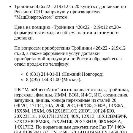
Тройники 426х22 - 219х12 ст.20 купить с доставкой по
России и СНГ напрямую у производителя
"МашЭнергоАтом" оптом.
Цена на позицию «Тройники 426х22 - 219х12 ст.20»
формируется исходя из объема партии и стоимости
доставки.
По вопросам приобретения Тройники 426х22 - 219х12
ст.20, а также оформления услуг доставки
приобретаемой продукции по России обращайтесь в
отдел продаж по телефону:
8 (831) 214-01-01 (Нижний Новгород),
8 (495) 134-31-00 (Москва).
ПК "МашЭнегоАтом" изготавливает отводы, тройники,
переходы, фланцы, ИММ, ВЭИ, ИФС, ИС, соединения,
заглушки, днища, кольца переходные из сталей 20,
09Г2С, 17Г1С, 20А, 20Ф, 20С, 09ГСФ, 20ФА, 13ХФА,
15Х5М, 15ХМ, 08/12Х18Н10Т, 20ЮЧ, 10Г2ФБЮ,
20Х23Н18, 10Х17Н13М2Т, 40Х, 12Х13, 18Х12ВМБФР,
37Х12Н8Г8МФБ, 25Х2М1Ф, 20Х23Н18, 08ХМФЧА,
14Х17Н2. По нормативным документам: Газ ТУ 1469-
014-01395041-07, ТУ 1468-120-1411419-93 ТУ 1468-030-