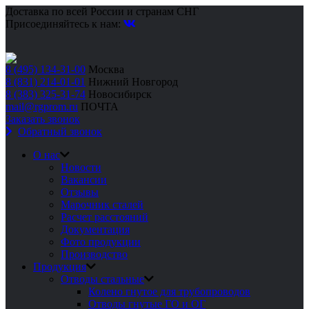
Доставка по всей России и странам СНГ
Присоединяйтесь к нам:
8 (495) 134-31-00
Москва
8 (831) 214-01-01
Нижний Новгород
8 (383) 325-31-74
Новосибирск
mail@rgprom.ru
ПОЧТА
Заказать звонок
Обратный звонок
О нас
Новости
Вакансии
Отзывы
Марочник сталей
Расчет расстояний
Документация
Фото продукции
Производство
Продукция
Отводы стальные
Колено гнутое для трубопроводов
Отводы гнутые ГО и ОГ