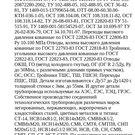
20872280-2002, ТУ 102-488-05, 102-488-95, ОСТ 36-42-
81, ТУ 1469-013-13799654-08, ОТТ-08.00-60.30.00-
КТН-036-1-05, ОСТ 108.104.08, ОСТ 108.318.11-82, ОСТ
108.318.14-82, ТУ 26-08-693-81, ГОСТ 22820-83 ТУ 51-
515-91, ТУ 1469-001-58154529-07, ОСТ 34 10.699-97 ТУ
26-02-836-79, ОСТ 34.10.701-97. Переходы высокого
давления кованные по ГОСТ 22826-83 ГОСТ 22806-83
Ру 10-100 МПа Отводы, колена высокого давления
кованные по ГОСТ 22793-83 ГОСТ 22818-83 Тройники,
угольники высокого давления кованные по ГОСТ
22822-83, ГОСТ 22823-83, ГОСТ 22820-83 Отводы
ОКШ, ГО (метод холодного гнутья), ОГ (ОГ R 2-5Ду, Ру
до 50Мпа, с различными длинами прямых участков),
ОС, ОСС; Тройники ТШС, ТШ, ТШСН; Переходы
ПШС, ПШ. Детали изготавливаются с Ду57 до Ду1420 с
толщиной стенки с 3мм. до 55мм. И другие детали
трубопровода используемые на АЭС, ТЭС, ТЭЦ, ГРЭС.
Собственное производство соединений
технологических трубопроводов различных марок
легированных, нержавеющих, жаропрочных и
хладостойких сталей, цветных металлов и титана:
СТ-14, НСВ14хR1/2, НСВ14хМ20, СМВ8хК1/2,
СМВ8хМ20, НСН14хМ20, СМ8, СМТ8, СМТП8, СНП
М20хG1/2, НСВ14хG1/2 НСН, НСВ, СВ, СН, СМВ,
СМП, СП, СТ, НСТ, СПП. По нормативным документам