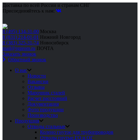
Доставка по всей России и странам СНГ
Присоединяйтесь к нам:
8 (495) 134-31-00
Москва
8 (831) 214-01-01
Нижний Новгород
8 (383) 325-31-74
Новосибирск
mail@rgprom.ru
ПОЧТА
Заказать звонок
Обратный звонок
О нас
Новости
Вакансии
Отзывы
Марочник сталей
Расчет расстояний
Документация
Фото продукции
Производство
Продукция
Отводы стальные
Колено гнутое для трубопроводов
Отводы гнутые ГО и ОГ