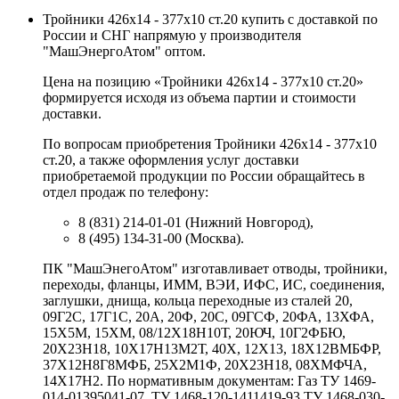
Тройники 426х14 - 377х10 ст.20 купить с доставкой по
России и СНГ напрямую у производителя
"МашЭнергоАтом" оптом.
Цена на позицию «Тройники 426х14 - 377х10 ст.20»
формируется исходя из объема партии и стоимости
доставки.
По вопросам приобретения Тройники 426х14 - 377х10
ст.20, а также оформления услуг доставки
приобретаемой продукции по России обращайтесь в
отдел продаж по телефону:
8 (831) 214-01-01 (Нижний Новгород),
8 (495) 134-31-00 (Москва).
ПК "МашЭнегоАтом" изготавливает отводы, тройники,
переходы, фланцы, ИММ, ВЭИ, ИФС, ИС, соединения,
заглушки, днища, кольца переходные из сталей 20,
09Г2С, 17Г1С, 20А, 20Ф, 20С, 09ГСФ, 20ФА, 13ХФА,
15Х5М, 15ХМ, 08/12Х18Н10Т, 20ЮЧ, 10Г2ФБЮ,
20Х23Н18, 10Х17Н13М2Т, 40Х, 12Х13, 18Х12ВМБФР,
37Х12Н8Г8МФБ, 25Х2М1Ф, 20Х23Н18, 08ХМФЧА,
14Х17Н2. По нормативным документам: Газ ТУ 1469-
014-01395041-07, ТУ 1468-120-1411419-93 ТУ 1468-030-