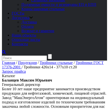
Сальники набивные
Подземные емкости и резервуары ЕП и ЕПП
Краны шаровые стальные
ГОСТы
Логистика
Доставка
Оплата
Возврат и гарантии
Наши объекты
Опросные листы
Контакты
Главная
/
Продукция
/
Тройники стальные
/
Тройники ГОСТ
17376-2001
/
Тройники 426х14 - 377х10 ст.20
Запрос прайса
Каталог
Баланцев Максим Юрьевич
Генеральный директор
Более 10 лет наше предприятие занимается производством
продукции для нефтегазовой, химической, пищевой отраслей.
Завод "МашЭнергоАтом" ориентирован на индивидуальный
подход и изготовление изделий по техническим требованиям
заказчика любой сложности. Основным приоритетом для нас