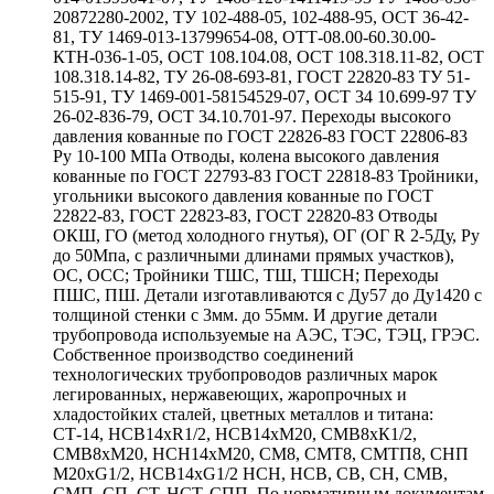
20872280-2002, ТУ 102-488-05, 102-488-95, ОСТ 36-42-
81, ТУ 1469-013-13799654-08, ОТТ-08.00-60.30.00-
КТН-036-1-05, ОСТ 108.104.08, ОСТ 108.318.11-82, ОСТ
108.318.14-82, ТУ 26-08-693-81, ГОСТ 22820-83 ТУ 51-
515-91, ТУ 1469-001-58154529-07, ОСТ 34 10.699-97 ТУ
26-02-836-79, ОСТ 34.10.701-97. Переходы высокого
давления кованные по ГОСТ 22826-83 ГОСТ 22806-83
Ру 10-100 МПа Отводы, колена высокого давления
кованные по ГОСТ 22793-83 ГОСТ 22818-83 Тройники,
угольники высокого давления кованные по ГОСТ
22822-83, ГОСТ 22823-83, ГОСТ 22820-83 Отводы
ОКШ, ГО (метод холодного гнутья), ОГ (ОГ R 2-5Ду, Ру
до 50Мпа, с различными длинами прямых участков),
ОС, ОСС; Тройники ТШС, ТШ, ТШСН; Переходы
ПШС, ПШ. Детали изготавливаются с Ду57 до Ду1420 с
толщиной стенки с 3мм. до 55мм. И другие детали
трубопровода используемые на АЭС, ТЭС, ТЭЦ, ГРЭС.
Собственное производство соединений
технологических трубопроводов различных марок
легированных, нержавеющих, жаропрочных и
хладостойких сталей, цветных металлов и титана:
СТ-14, НСВ14хR1/2, НСВ14хМ20, СМВ8хК1/2,
СМВ8хМ20, НСН14хМ20, СМ8, СМТ8, СМТП8, СНП
М20хG1/2, НСВ14хG1/2 НСН, НСВ, СВ, СН, СМВ,
СМП, СП, СТ, НСТ, СПП. По нормативным документам