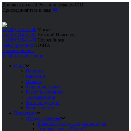
Доставка по всей России и странам СНГ
Присоединяйтесь к нам:
8 (495) 134-31-00
Москва
8 (831) 214-01-01
Нижний Новгород
8 (383) 325-31-74
Новосибирск
mail@rgprom.ru
ПОЧТА
Заказать звонок
Обратный звонок
О нас
Новости
Вакансии
Отзывы
Марочник сталей
Расчет расстояний
Документация
Фото продукции
Производство
Продукция
Отводы стальные
Колено гнутое для трубопроводов
Отводы гнутые ГО и ОГ