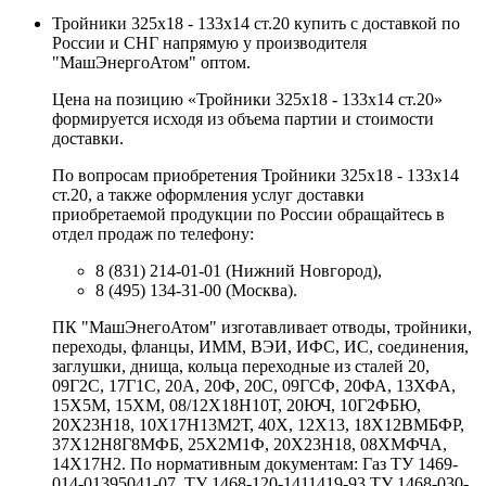
Тройники 325х18 - 133х14 ст.20 купить с доставкой по
России и СНГ напрямую у производителя
"МашЭнергоАтом" оптом.
Цена на позицию «Тройники 325х18 - 133х14 ст.20»
формируется исходя из объема партии и стоимости
доставки.
По вопросам приобретения Тройники 325х18 - 133х14
ст.20, а также оформления услуг доставки
приобретаемой продукции по России обращайтесь в
отдел продаж по телефону:
8 (831) 214-01-01 (Нижний Новгород),
8 (495) 134-31-00 (Москва).
ПК "МашЭнегоАтом" изготавливает отводы, тройники,
переходы, фланцы, ИММ, ВЭИ, ИФС, ИС, соединения,
заглушки, днища, кольца переходные из сталей 20,
09Г2С, 17Г1С, 20А, 20Ф, 20С, 09ГСФ, 20ФА, 13ХФА,
15Х5М, 15ХМ, 08/12Х18Н10Т, 20ЮЧ, 10Г2ФБЮ,
20Х23Н18, 10Х17Н13М2Т, 40Х, 12Х13, 18Х12ВМБФР,
37Х12Н8Г8МФБ, 25Х2М1Ф, 20Х23Н18, 08ХМФЧА,
14Х17Н2. По нормативным документам: Газ ТУ 1469-
014-01395041-07, ТУ 1468-120-1411419-93 ТУ 1468-030-