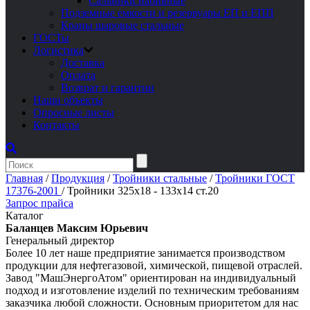
Сальники набивные
Подземные емкости и резервуары ЕП и ЕПП
Краны шаровые стальные
ГОСТы
Логистика
Доставка
Оплата
Возврат и гарантии
Наши объекты
Опросные листы
Контакты
Главная
/
Продукция
/
Тройники стальные
/
Тройники ГОСТ
17376-2001
/
Тройники 325х18 - 133х14 ст.20
Запрос прайса
Каталог
Баланцев Максим Юрьевич
Генеральный директор
Более 10 лет наше предприятие занимается производством
продукции для нефтегазовой, химической, пищевой отраслей.
Завод "МашЭнергоАтом" ориентирован на индивидуальный
подход и изготовление изделий по техническим требованиям
заказчика любой сложности. Основным приоритетом для нас