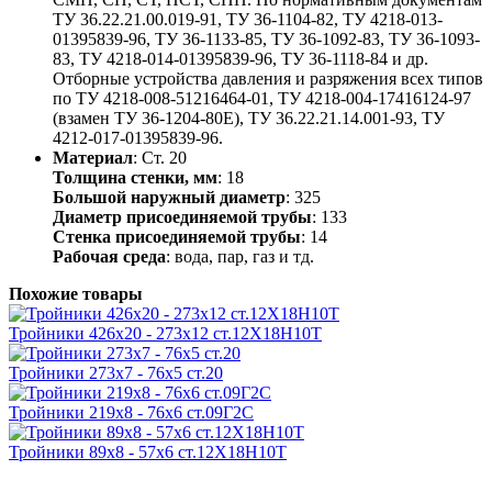
ТУ 36.22.21.00.019-91, ТУ 36-1104-82, ТУ 4218-013-
01395839-96, ТУ 36-1133-85, ТУ 36-1092-83, ТУ 36-1093-
83, ТУ 4218-014-01395839-96, ТУ 36-1118-84 и др.
Отборные устройства давления и разряжения всех типов
по ТУ 4218-008-51216464-01, ТУ 4218-004-17416124-97
(взамен ТУ 36-1204-80Е), ТУ 36.22.21.14.001-93, ТУ
4212-017-01395839-96.
Материал
: Ст. 20
Толщина стенки, мм
: 18
Большой наружный диаметр
: 325
Диаметр присоединяемой трубы
: 133
Стенка присоединяемой трубы
: 14
Рабочая среда
: вода, пар, газ и тд.
Похожие товары
Тройники 426х20 - 273х12 ст.12Х18Н10Т
Тройники 273х7 - 76х5 ст.20
Тройники 219х8 - 76х6 ст.09Г2С
Тройники 89х8 - 57х6 ст.12Х18Н10Т