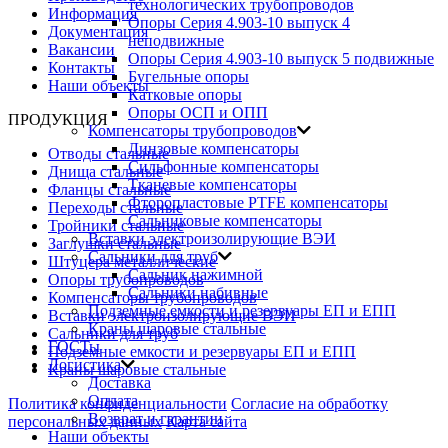
технологических трубопроводов
Информация
Опоры Серия 4.903-10 выпуск 4
Документация
неподвижные
Вакансии
Опоры Серия 4.903-10 выпуск 5 подвижные
Контакты
Бугельные опоры
Наши объекты
Катковые опоры
Опоры ОСП и ОПП
ПРОДУКЦИЯ
Компенсаторы трубопроводов
Линзовые компенсаторы
Отводы стальные
Сильфонные компенсаторы
Днища стальные
Тканевые компенсаторы
Фланцы стальные
Фторопластовые PTFE компенсаторы
Переходы стальные
Сальниковые компенсаторы
Тройники стальные
Вставки электроизолирующие ВЭИ
Заглушки стальные
Сальники для труб
Штуцера металлические
Сальник нажимной
Опоры трубопроводов
Сальники набивные
Компенсаторы трубопроводов
Подземные емкости и резервуары ЕП и ЕПП
Вставки электроизолирующие ВЭИ
Краны шаровые стальные
Сальники для труб
ГОСТы
Подземные емкости и резервуары ЕП и ЕПП
Логистика
Краны шаровые стальные
Доставка
Оплата
Политика конфиденциальности
Согласие на обработку
Возврат и гарантии
персональных данных
Карта сайта
Наши объекты