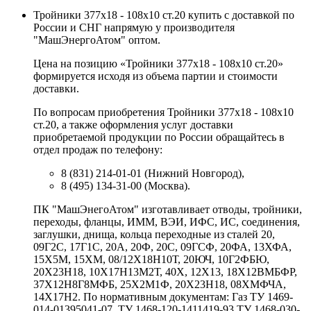
Тройники 377х18 - 108х10 ст.20 купить с доставкой по
России и СНГ напрямую у производителя
"МашЭнергоАтом" оптом.
Цена на позицию «Тройники 377х18 - 108х10 ст.20»
формируется исходя из объема партии и стоимости
доставки.
По вопросам приобретения Тройники 377х18 - 108х10
ст.20, а также оформления услуг доставки
приобретаемой продукции по России обращайтесь в
отдел продаж по телефону:
8 (831) 214-01-01 (Нижний Новгород),
8 (495) 134-31-00 (Москва).
ПК "МашЭнегоАтом" изготавливает отводы, тройники,
переходы, фланцы, ИММ, ВЭИ, ИФС, ИС, соединения,
заглушки, днища, кольца переходные из сталей 20,
09Г2С, 17Г1С, 20А, 20Ф, 20С, 09ГСФ, 20ФА, 13ХФА,
15Х5М, 15ХМ, 08/12Х18Н10Т, 20ЮЧ, 10Г2ФБЮ,
20Х23Н18, 10Х17Н13М2Т, 40Х, 12Х13, 18Х12ВМБФР,
37Х12Н8Г8МФБ, 25Х2М1Ф, 20Х23Н18, 08ХМФЧА,
14Х17Н2. По нормативным документам: Газ ТУ 1469-
014-01395041-07, ТУ 1468-120-1411419-93 ТУ 1468-030-