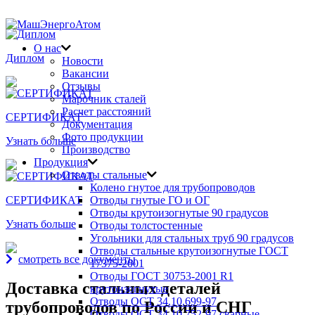
Награды и дипломы
О нас
Диплом
Новости
Вакансии
Отзывы
Марочник сталей
Расчет расстояний
СЕРТИФИКАТ
Документация
Фото продукции
Узнать больше
Производство
Продукция
Отводы стальные
Колено гнутое для трубопроводов
СЕРТИФИКАТ
Отводы гнутые ГО и ОГ
Отводы крутоизогнутые 90 градусов
Узнать больше
Отводы толстостенные
Угольники для стальных труб 90 градусов
Отводы стальные крутоизогнутые ГОСТ
смотреть все документы
17375-2001
Отводы ГОСТ 30753-2001 R1
Доставка стальных деталей
крутоизогнутые
Отводы ОСТ 34.10.699-97
трубопроводов по России и СНГ
Отводы ОСТ 34.10.752-97 сварные