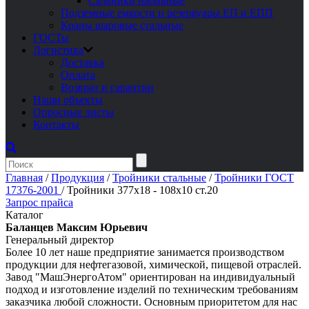
Сальники набивные
Подземные емкости и резервуары ЕП и ЕПП
Краны шаровые стальные
ГОСТы
Логистика
Доставка
Оплата
Возврат и гарантии
Наши объекты
Опросные листы
Контакты
Главная
/
Продукция
/
Тройники стальные
/
Тройники ГОСТ
17376-2001
/
Тройники 377х18 - 108х10 ст.20
Запрос прайса
Каталог
Баланцев Максим Юрьевич
Генеральный директор
Более 10 лет наше предприятие занимается производством
продукции для нефтегазовой, химической, пищевой отраслей.
Завод "МашЭнергоАтом" ориентирован на индивидуальный
подход и изготовление изделий по техническим требованиям
заказчика любой сложности. Основным приоритетом для нас