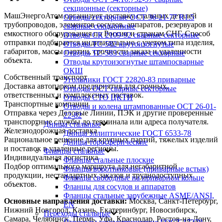
секционные (секторные)
МашЭнергоАтом организует доставку стальных деталей
Отводы секторные ОСТ 36-21-77 R1.5
трубопроводов, элементов сосудов, аппаратов, резервуаров и
сварные секционные
емкостного оборудования по России и странам СНГ. Способ
Отводы СК 2109-92 сварные секторные
отправки подбирается индивидуально с учетом типа изделия,
Отводы ТС-582 крутоизогнутые
габаритов, массы партии, срочности заказа и удаленности
Отводы ТС-583 сварные секторные
объекта.
Отводы крутоизогнутые штампосварные
ОКШ
Собственный транспорт
Угольники ГОСТ 22820-83 приварные
Доставка автопарком предприятия для срочных,
Отводы ОСТ сварные секторные
ответственных и комплексных поставок.
Отводы СТО ЦКТИ
Транспортные компании
Отводы и колена штампованные ОСТ 26-01-
Отправка через Деловые Линии, ПЭК и другие проверенные
22-82
транспортные службы до терминала или адреса получателя.
Днища стальные
Железнодорожная доставка
Днища эллиптические ГОСТ 6533-78
Рациональное решение для крупных партий, тяжелых изделий
Днища торосферические
и поставок в удаленные регионы.
Фланцы стальные
Индивидуальная логистика
Фланцы стальные плоские
Подбор оптимального маршрута для негабаритной
Фланцы воротниковые (приварные встык)
продукции, нестандартных заказов и труднодоступных
Фланцы свободные на приварном кольце
объектов.
Фланцы для сосудов и аппаратов
Фланцы стальные зарубежные ASME/ANSI,
Основные направления доставки:
Москва, Санкт-Петербург,
EN
Нижний Новгород, Казань, Екатеринбург, Новосибирск,
Переходы стальные
Самара, Челябинск, Пермь, Уфа, Краснодар, Ростов-на-Дону,