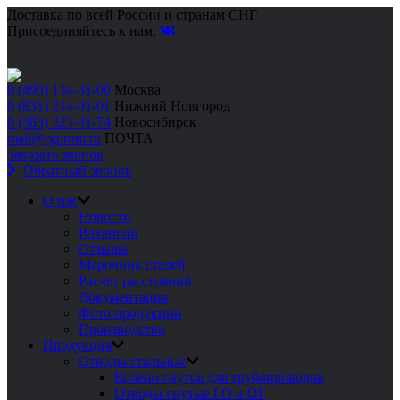
Доставка по всей России и странам СНГ
Присоединяйтесь к нам:
8 (495) 134-31-00
Москва
8 (831) 214-01-01
Нижний Новгород
8 (383) 325-31-74
Новосибирск
mail@rgprom.ru
ПОЧТА
Заказать звонок
Обратный звонок
О нас
Новости
Вакансии
Отзывы
Марочник сталей
Расчет расстояний
Документация
Фото продукции
Производство
Продукция
Отводы стальные
Колено гнутое для трубопроводов
Отводы гнутые ГО и ОГ