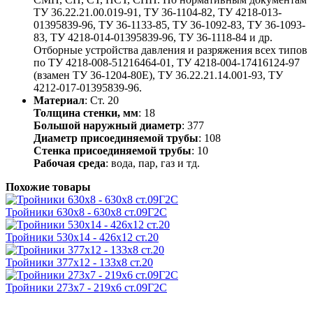
ТУ 36.22.21.00.019-91, ТУ 36-1104-82, ТУ 4218-013-
01395839-96, ТУ 36-1133-85, ТУ 36-1092-83, ТУ 36-1093-
83, ТУ 4218-014-01395839-96, ТУ 36-1118-84 и др.
Отборные устройства давления и разряжения всех типов
по ТУ 4218-008-51216464-01, ТУ 4218-004-17416124-97
(взамен ТУ 36-1204-80Е), ТУ 36.22.21.14.001-93, ТУ
4212-017-01395839-96.
Материал
: Ст. 20
Толщина стенки, мм
: 18
Большой наружный диаметр
: 377
Диаметр присоединяемой трубы
: 108
Стенка присоединяемой трубы
: 10
Рабочая среда
: вода, пар, газ и тд.
Похожие товары
Тройники 630х8 - 630х8 ст.09Г2С
Тройники 530х14 - 426х12 ст.20
Тройники 377х12 - 133х8 ст.20
Тройники 273х7 - 219х6 ст.09Г2С