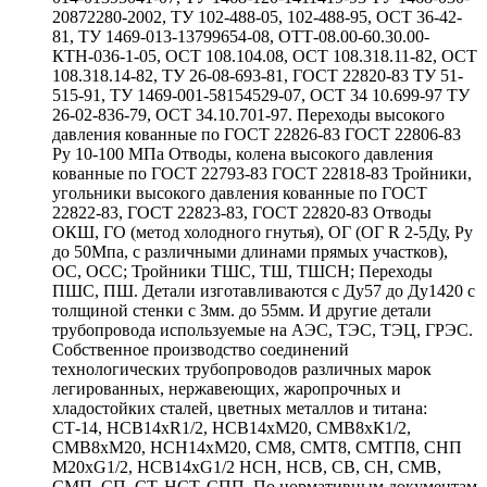
20872280-2002, ТУ 102-488-05, 102-488-95, ОСТ 36-42-
81, ТУ 1469-013-13799654-08, ОТТ-08.00-60.30.00-
КТН-036-1-05, ОСТ 108.104.08, ОСТ 108.318.11-82, ОСТ
108.318.14-82, ТУ 26-08-693-81, ГОСТ 22820-83 ТУ 51-
515-91, ТУ 1469-001-58154529-07, ОСТ 34 10.699-97 ТУ
26-02-836-79, ОСТ 34.10.701-97. Переходы высокого
давления кованные по ГОСТ 22826-83 ГОСТ 22806-83
Ру 10-100 МПа Отводы, колена высокого давления
кованные по ГОСТ 22793-83 ГОСТ 22818-83 Тройники,
угольники высокого давления кованные по ГОСТ
22822-83, ГОСТ 22823-83, ГОСТ 22820-83 Отводы
ОКШ, ГО (метод холодного гнутья), ОГ (ОГ R 2-5Ду, Ру
до 50Мпа, с различными длинами прямых участков),
ОС, ОСС; Тройники ТШС, ТШ, ТШСН; Переходы
ПШС, ПШ. Детали изготавливаются с Ду57 до Ду1420 с
толщиной стенки с 3мм. до 55мм. И другие детали
трубопровода используемые на АЭС, ТЭС, ТЭЦ, ГРЭС.
Собственное производство соединений
технологических трубопроводов различных марок
легированных, нержавеющих, жаропрочных и
хладостойких сталей, цветных металлов и титана:
СТ-14, НСВ14хR1/2, НСВ14хМ20, СМВ8хК1/2,
СМВ8хМ20, НСН14хМ20, СМ8, СМТ8, СМТП8, СНП
М20хG1/2, НСВ14хG1/2 НСН, НСВ, СВ, СН, СМВ,
СМП, СП, СТ, НСТ, СПП. По нормативным документам