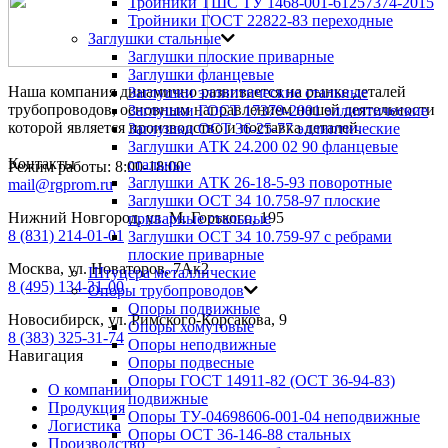
Тройники ТШС ТУ 1468-001-61257374-2015
Тройники ГОСТ 22822-83 переходные
Заглушки стальные
Заглушки плоские приварные
Заглушки фланцевые
Наша компания динамично развивается на рынке деталей
Заглушки эллиптические стальные
трубопроводов, основным направлением нашей деятельности
Заглушки ГОСТ 17379-2001 эллиптические
которой является производство и поставка деталей.
Заглушки ОСТ 36-25-77 эллиптические
Заглушки АТК 24.200 02 90 фланцевые
Контакты
стальные
Режим работы: 8:00-18:00
Заглушки АТК 26-18-5-93 поворотные
mail@rgprom.ru
Заглушки ОСТ 34 10.758-97 плоские
Нижний Новгород, ул. М. Горького, 195
приварные стальные
8 (831) 214-01-01
Заглушки ОСТ 34 10.759-97 с ребрами
плоские приварные
Москва, ул. Новаторов, 7Ак2
Штуцера металлические
8 (495) 134-31-00
Опоры трубопроводов
Опоры подвижные
Новосибирск, ул. Римского-Корсакова, 9
Опоры хомутовые
8 (383) 325-31-74
Опоры неподвижные
Навигация
Опоры подвесные
Опоры ГОСТ 14911-82 (ОСТ 36-94-83)
О компании
подвижные
Продукция
Опоры ТУ-04698606-001-04 неподвижные
Логистика
Опоры ОСТ 36-146-88 стальных
Производство