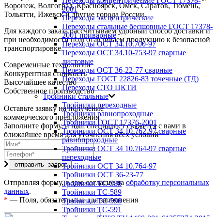
Переходы концентрические ГОСТ 17378-
Воронеж, Волгоград, Красноярск, Омск, Саратов, Тюмень,
2001
Тольятти, Ижевск и другие города России.
Переходы эксцентрические
Переходы стальные бесшовные ГОСТ 17378-
Для каждого заказа рассчитываем удобный способ доставки и
2001 приварные
при необходимости подготавливаем продукцию к безопасной
Переходы ОСТ 34.10.700-97
транспортировке.
Переходы ОСТ 34.10-753-97 сварные
листовые
Современные технологии
Переходы ОСТ 36-22-77 сварные
Конкурентная стоимость
Переходы ГОСТ 22826-83 точечные (ТД)
Высочайшее качество
Переходы СТО ЦКТИ
Собственное производство
Тройники стальные
Тройники переходные
Оставьте заявку на получение
Тройники равнопроходные
коммерческого предложения
Тройники ГОСТ 17376-2001
Заполните форму, и наш специалист свяжется с вами в
Тройники ОСТ 34 10.762-97 сварные
ближайшее время для уточнения всех условий
равнопроходные
Тройники ОСТ 34 10.764-97 сварные
переходные
Тройники ОСТ 34 10.764-97
Тройники ОСТ 36-23-77
Отправляя форму, я даю согласие на
обработку персональных
Тройники ТС-588
данных
.
Тройники ТС-589
*
— Поля, обязательные для заполнения
Тройники ТС-590
Тройники ТС-591