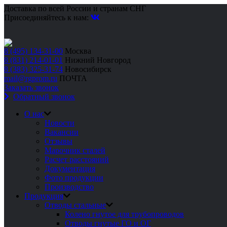
Доставка по всей России и странам СНГ
Присоединяйтесь к нам:
8 (495) 134-31-00
Москва
8 (831) 214-01-01
Нижний Новгород
8 (383) 325-31-74
Новосибирск
mail@rgprom.ru
ПОЧТА
Заказать звонок
Обратный звонок
О нас
Новости
Вакансии
Отзывы
Марочник сталей
Расчет расстояний
Документация
Фото продукции
Производство
Продукция
Отводы стальные
Колено гнутое для трубопроводов
Отводы гнутые ГО и ОГ