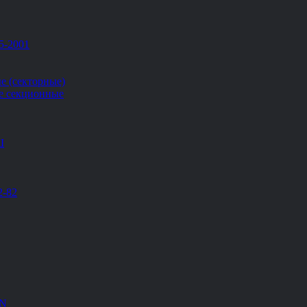
5-2001
е (секторные)
е секционные
Ш
2-82
EN