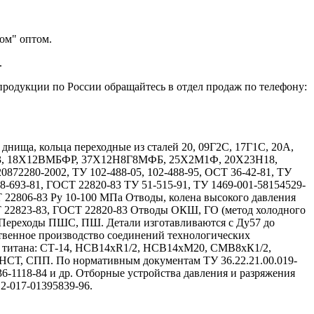
ом" оптом.
.
продукции по России обращайтесь в отдел продаж по телефону:
ища, кольца переходные из сталей 20, 09Г2С, 17Г1С, 20А,
Х13, 18Х12ВМБФР, 37Х12Н8Г8МФБ, 25Х2М1Ф, 20Х23Н18,
72280-2002, ТУ 102-488-05, 102-488-95, ОСТ 36-42-81, ТУ
08-693-81, ГОСТ 22820-83 ТУ 51-515-91, ТУ 1469-001-58154529-
Т 22806-83 Ру 10-100 МПа Отводы, колена высокого давления
Т 22823-83, ГОСТ 22820-83 Отводы ОКШ, ГО (метод холодного
 Переходы ПШС, ПШ. Детали изготавливаются с Ду57 до
твенное производство соединений технологических
и титана: СТ-14, НСВ14хR1/2, НСВ14хМ20, СМВ8хК1/2,
, СПП. По нормативным документам ТУ 36.22.21.00.019-
 36-1118-84 и др. Отборные устройства давления и разряжения
12-017-01395839-96.