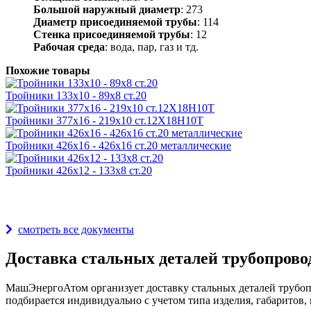
Большой наружный диаметр
: 273
Диаметр присоединяемой трубы
: 114
Стенка присоединяемой трубы
: 12
Рабочая среда
: вода, пар, газ и тд.
Похожие товары
Тройники 133х10 - 89х8 ст.20
Тройники 377х16 - 219х10 ст.12Х18Н10Т
Тройники 426х16 - 426х16 ст.20 металлические
Тройники 426х12 - 133х8 ст.20
Награды и дипломы
смотреть все документы
Доставка стальных деталей трубопрово
МашЭнергоАтом организует доставку стальных деталей трубопр
подбирается индивидуально с учетом типа изделия, габаритов, 