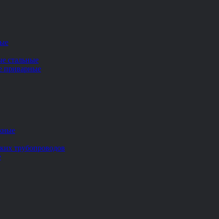
ные
ые стальные
ие приварные
жные
ских трубопроводов
е