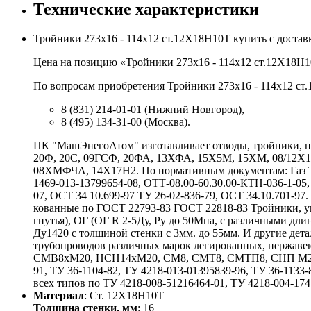
Технические характеристики
Тройники 273х16 - 114х12 ст.12Х18Н10Т купить с доста
Цена на позицию «Тройники 273х16 - 114х12 ст.12Х18Н10
По вопросам приобретения Тройники 273х16 - 114х12 ст.
8 (831) 214-01-01 (Нижний Новгород),
8 (495) 134-31-00 (Москва).
ПК "МашЭнегоАтом" изготавливает отводы, тройники, пе
20Ф, 20С, 09ГСФ, 20ФА, 13ХФА, 15Х5М, 15ХМ, 08/12
08ХМФЧА, 14Х17Н2. По нормативным документам: Газ ТУ 
1469-013-13799654-08, ОТТ-08.00-60.30.00-КТН-036-1-05,
07, ОСТ 34 10.699-97 ТУ 26-02-836-79, ОСТ 34.10.701-9
кованные по ГОСТ 22793-83 ГОСТ 22818-83 Тройники, у
гнутья), ОГ (ОГ R 2-5Ду, Ру до 50Мпа, с различными 
Ду1420 с толщиной стенки с 3мм. до 55мм. И другие де
трубопроводов различных марок легированных, нержаве
СМВ8хМ20, НСН14хМ20, СМ8, СМТ8, СМТП8, СНП М20хG
91, ТУ 36-1104-82, ТУ 4218-013-01395839-96, ТУ 36-1133-
всех типов по ТУ 4218-008-51216464-01, ТУ 4218-004-1741
Материал
: Ст. 12Х18Н10Т
Толщина стенки, мм
: 16