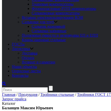
Тканевые компенсаторы
Фторопластовые PTFE компенсаторы
Сальниковые компенсаторы
Вставки электроизолирующие ВЭИ
Сальники для труб
Сальник нажимной
Сальники набивные
Подземные емкости и резервуары ЕП и ЕПП
Краны шаровые стальные
ГОСТы
Логистика
Доставка
Оплата
Возврат и гарантии
Наши объекты
Опросные листы
Контакты
Главная
/
Продукция
/
Тройники стальные
/
Тройники ГОСТ 17
Запрос прайса
Каталог
Баланцев Максим Юрьевич