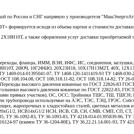
вкой по России и СНГ напрямую у производителя "МашЭнергоАт
Т» формируется исходя из объема партии и стоимости доставки
12Х18Н10Т, а также оформления услуг доставки приобретаемой 
реходы, фланцы, ИММ, ВЭИ, ИФС, ИС, соединения, заглушки, дн
Х18Н10Т, 20ЮЧ, 10Г2ФБЮ, 20Х23Н18, 10Х17Н13М2Т, 40Х, 12
1469-014-01395041-07, ТУ 1468-120-1411419-93 ТУ 1468-030-208
 ОСТ 108.104.08, ОСТ 108.318.11-82, ОСТ 108.318.14-82, ТУ 26-
7. Переходы высокого давления кованные по ГОСТ 22826-83 ГОС
гольники высокого давления кованные по ГОСТ 22822-83, ГОС
длинами прямых участков), ОС, ОСС; Тройники ТШС, ТШ, ТШСН;
тали трубопровода используемые на АЭС, ТЭС, ТЭЦ, ГРЭС. Собс
ющих, жаропрочных и хладостойких сталей, цветных металлов 
1/2, НСВ14хG1/2 НСН, НСВ, СВ, СН, СМВ, СМП, СП, СТ, НСТ
85, ТУ 36-1092-83, ТУ 36-1093-83, ТУ 4218-014-01395839-96, ТУ
6124-97 (взамен ТУ 36-1204-80Е), ТУ 36.22.21.14.001-93, ТУ 42