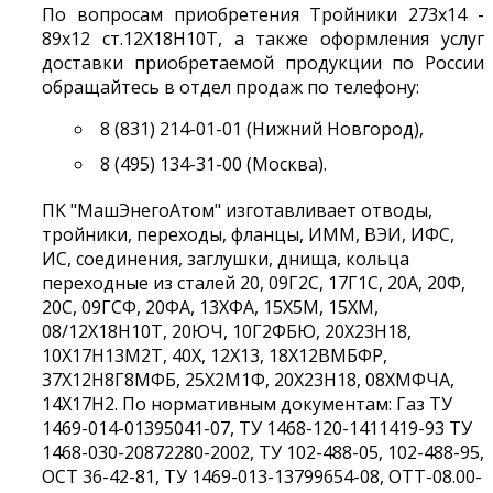
По вопросам приобретения Тройники 273х14 -
89х12 ст.12Х18Н10Т, а также оформления услуг
доставки приобретаемой продукции по России
обращайтесь в отдел продаж по телефону:
8 (831) 214-01-01 (Нижний Новгород),
8 (495) 134-31-00 (Москва).
ПК "МашЭнегоАтом" изготавливает отводы,
тройники, переходы, фланцы, ИММ, ВЭИ, ИФС,
ИС, соединения, заглушки, днища, кольца
переходные из сталей 20, 09Г2С, 17Г1С, 20А, 20Ф,
20С, 09ГСФ, 20ФА, 13ХФА, 15Х5М, 15ХМ,
08/12Х18Н10Т, 20ЮЧ, 10Г2ФБЮ, 20Х23Н18,
10Х17Н13М2Т, 40Х, 12Х13, 18Х12ВМБФР,
37Х12Н8Г8МФБ, 25Х2М1Ф, 20Х23Н18, 08ХМФЧА,
14Х17Н2. По нормативным документам: Газ ТУ
1469-014-01395041-07, ТУ 1468-120-1411419-93 ТУ
1468-030-20872280-2002, ТУ 102-488-05, 102-488-95,
ОСТ 36-42-81, ТУ 1469-013-13799654-08, ОТТ-08.00-