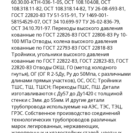
60.30.00-КТН-036-1-05, ОСТ 108.104.08, ОСТ
108.318.11-82, ОСТ 108.318.14-82, ТУ 26-08-693-81,
ГОСТ 22820-83 ТУ 51-515-91, ТУ 1469-001-
58154529-07, ОСТ 34 10.699-97 ТУ 26-02-836-79,
ОСТ 34.10.701-97. Переходы высокого давления
кованные по ГОСТ 22826-83 ГОСТ 22806-83 Ру 10-
100 МПа Отводы, колена высокого давления
кованные по ГОСТ 22793-83 ГОСТ 22818-83
Тройники, угольники высокого давления
кованные по ГОСТ 22822-83, ГОСТ 22823-83, ГОСТ
22820-83 Отводы ОКШ, ГО (метод холодного
гнутья), ОГ (ОГ R 2-5Ду, Ру до 50Мпа, с различными
длинами прямых участков), ОС, ОСС; Тройники
ТШС, ТШ, ТШСН; Переходы ПШС, ПШ. Детали
изготавливаются с Ду57 до Ду1420 с толщиной
стенки с 3мм. до 55мм. И другие детали
трубопровода используемые на АЭС, ТЭС, ТЭЦ,
ГРЭС. Собственное производство соединений
технологических трубопроводов различных
марок легированных, нержавеющих,
жаропрочных и хладостойких сталей, цветных