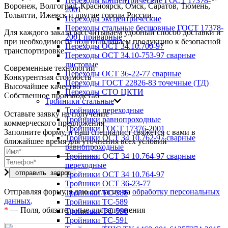
Переходы концентрические ГОСТ 17378-
Воронеж, Волгоград, Красноярск, Омск, Саратов, Тюмень,
2001
Тольятти, Ижевск и другие города России.
Переходы эксцентрические
Переходы стальные бесшовные ГОСТ 17378-
Для каждого заказа рассчитываем удобный способ доставки и
2001 приварные
при необходимости подготавливаем продукцию к безопасной
Переходы ОСТ 34.10.700-97
транспортировке.
Переходы ОСТ 34.10-753-97 сварные
листовые
Современные технологии
Переходы ОСТ 36-22-77 сварные
Конкурентная стоимость
Переходы ГОСТ 22826-83 точечные (ТД)
Высочайшее качество
Переходы СТО ЦКТИ
Собственное производство
Тройники стальные
Тройники переходные
Оставьте заявку на получение
Тройники равнопроходные
коммерческого предложения
Тройники ГОСТ 17376-2001
Заполните форму, и наш специалист свяжется с вами в
Тройники ОСТ 34 10.762-97 сварные
ближайшее время для уточнения всех условий
равнопроходные
Тройники ОСТ 34 10.764-97 сварные
переходные
Тройники ОСТ 34 10.764-97
Тройники ОСТ 36-23-77
Отправляя форму, я даю согласие на
обработку персональных
Тройники ТС-588
данных
.
Тройники ТС-589
*
— Поля, обязательные для заполнения
Тройники ТС-590
Тройники ТС-591