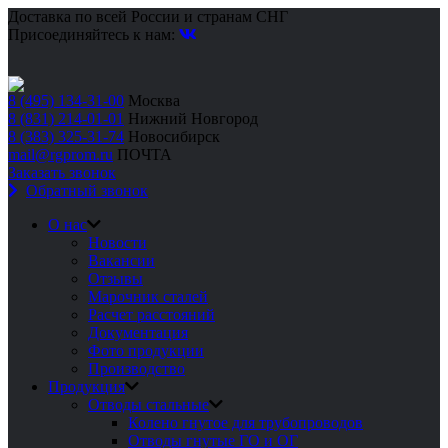
Доставка по всей России и странам СНГ
Присоединяйтесь к нам:
8 (495) 134-31-00
Москва
8 (831) 214-01-01
Нижний Новгород
8 (383) 325-31-74
Новосибирск
mail@rgprom.ru
ПОЧТА
Заказать звонок
Обратный звонок
О нас
Новости
Вакансии
Отзывы
Марочник сталей
Расчет расстояний
Документация
Фото продукции
Производство
Продукция
Отводы стальные
Колено гнутое для трубопроводов
Отводы гнутые ГО и ОГ