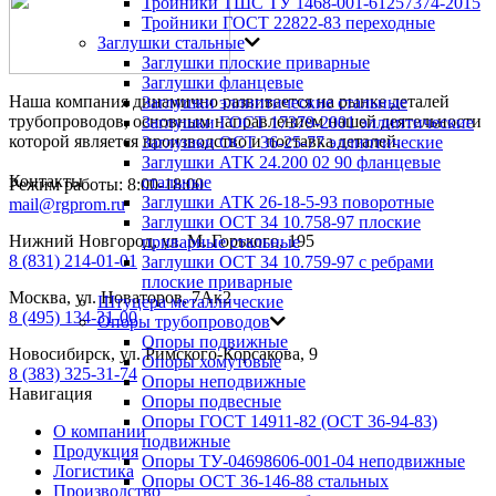
Тройники ТШС ТУ 1468-001-61257374-2015
Тройники ГОСТ 22822-83 переходные
Заглушки стальные
Заглушки плоские приварные
Заглушки фланцевые
Наша компания динамично развивается на рынке деталей
Заглушки эллиптические стальные
трубопроводов, основным направлением нашей деятельности
Заглушки ГОСТ 17379-2001 эллиптические
которой является производство и поставка деталей.
Заглушки ОСТ 36-25-77 эллиптические
Заглушки АТК 24.200 02 90 фланцевые
Контакты
стальные
Режим работы: 8:00-18:00
Заглушки АТК 26-18-5-93 поворотные
mail@rgprom.ru
Заглушки ОСТ 34 10.758-97 плоские
Нижний Новгород, ул. М. Горького, 195
приварные стальные
8 (831) 214-01-01
Заглушки ОСТ 34 10.759-97 с ребрами
плоские приварные
Москва, ул. Новаторов, 7Ак2
Штуцера металлические
8 (495) 134-31-00
Опоры трубопроводов
Опоры подвижные
Новосибирск, ул. Римского-Корсакова, 9
Опоры хомутовые
8 (383) 325-31-74
Опоры неподвижные
Навигация
Опоры подвесные
Опоры ГОСТ 14911-82 (ОСТ 36-94-83)
О компании
подвижные
Продукция
Опоры ТУ-04698606-001-04 неподвижные
Логистика
Опоры ОСТ 36-146-88 стальных
Производство