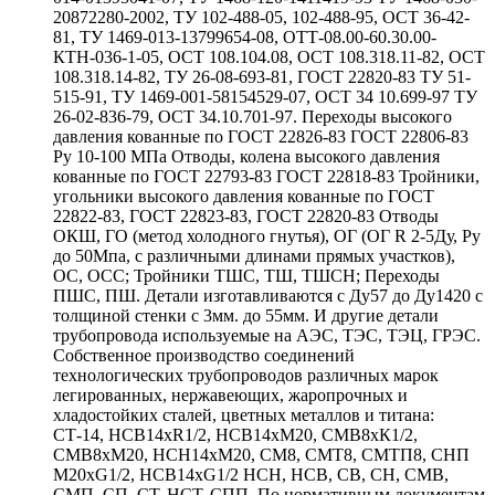
20872280-2002, ТУ 102-488-05, 102-488-95, ОСТ 36-42-
81, ТУ 1469-013-13799654-08, ОТТ-08.00-60.30.00-
КТН-036-1-05, ОСТ 108.104.08, ОСТ 108.318.11-82, ОСТ
108.318.14-82, ТУ 26-08-693-81, ГОСТ 22820-83 ТУ 51-
515-91, ТУ 1469-001-58154529-07, ОСТ 34 10.699-97 ТУ
26-02-836-79, ОСТ 34.10.701-97. Переходы высокого
давления кованные по ГОСТ 22826-83 ГОСТ 22806-83
Ру 10-100 МПа Отводы, колена высокого давления
кованные по ГОСТ 22793-83 ГОСТ 22818-83 Тройники,
угольники высокого давления кованные по ГОСТ
22822-83, ГОСТ 22823-83, ГОСТ 22820-83 Отводы
ОКШ, ГО (метод холодного гнутья), ОГ (ОГ R 2-5Ду, Ру
до 50Мпа, с различными длинами прямых участков),
ОС, ОСС; Тройники ТШС, ТШ, ТШСН; Переходы
ПШС, ПШ. Детали изготавливаются с Ду57 до Ду1420 с
толщиной стенки с 3мм. до 55мм. И другие детали
трубопровода используемые на АЭС, ТЭС, ТЭЦ, ГРЭС.
Собственное производство соединений
технологических трубопроводов различных марок
легированных, нержавеющих, жаропрочных и
хладостойких сталей, цветных металлов и титана:
СТ-14, НСВ14хR1/2, НСВ14хМ20, СМВ8хК1/2,
СМВ8хМ20, НСН14хМ20, СМ8, СМТ8, СМТП8, СНП
М20хG1/2, НСВ14хG1/2 НСН, НСВ, СВ, СН, СМВ,
СМП, СП, СТ, НСТ, СПП. По нормативным документам