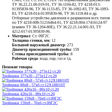
ТУ 36.22.21.00.019-91, ТУ 36-1104-82, ТУ 4218-013-
01395839-96, ТУ 36-1133-85, ТУ 36-1092-83, ТУ 36-1093-
83, ТУ 4218-014-01395839-96, ТУ 36-1118-84 и др.
Отборные устройства давления и разряжения всех типов
по ТУ 4218-008-51216464-01, ТУ 4218-004-17416124-97
(взамен ТУ 36-1204-80Е), ТУ 36.22.21.14.001-93, ТУ
4212-017-01395839-96.
Материал
: Ст. 09Г2С
Толщина стенки, мм
: 12
Большой наружный диаметр
: 273
Диаметр присоединяемой трубы
: 159
Стенка присоединяемой трубы
: 8
Рабочая среда
: вода, пар, газ и тд.
Похожие товары
Тройники 377х20 - 273х12 ст.20
Тройники 89х8 - 57х6 ст.12Х18Н10Т
Тройники 426х16 - 89х10 ст.20
Тройники 159х8 - 76х6 ст.09Г2С