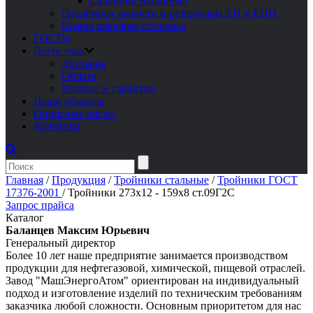
Сальники набивные
Подземные емкости и резервуары ЕП и ЕПП
Краны шаровые стальные
ГОСТы
Логистика
Доставка
Оплата
Возврат и гарантии
Наши объекты
Опросные листы
Контакты
Главная
/
Продукция
/
Тройники стальные
/
Тройники ГОСТ
17376-2001
/
Тройники 273х12 - 159х8 ст.09Г2С
Запрос прайса
Каталог
Баланцев Максим Юрьевич
Генеральный директор
Более 10 лет наше предприятие занимается производством
продукции для нефтегазовой, химической, пищевой отраслей.
Завод "МашЭнергоАтом" ориентирован на индивидуальный
подход и изготовление изделий по техническим требованиям
заказчика любой сложности. Основным приоритетом для нас