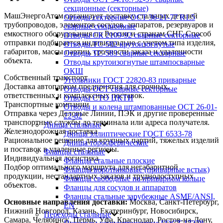
секционные (секторные)
МашЭнергоАтом организует доставку стальных деталей
Отводы секторные ОСТ 36-21-77 R1.5
трубопроводов, элементов сосудов, аппаратов, резервуаров и
сварные секционные
емкостного оборудования по России и странам СНГ. Способ
Отводы СК 2109-92 сварные секторные
отправки подбирается индивидуально с учетом типа изделия,
Отводы ТС-582 крутоизогнутые
габаритов, массы партии, срочности заказа и удаленности
Отводы ТС-583 сварные секторные
объекта.
Отводы крутоизогнутые штампосварные
ОКШ
Собственный транспорт
Угольники ГОСТ 22820-83 приварные
Доставка автопарком предприятия для срочных,
Отводы ОСТ сварные секторные
ответственных и комплексных поставок.
Отводы СТО ЦКТИ
Транспортные компании
Отводы и колена штампованные ОСТ 26-01-
Отправка через Деловые Линии, ПЭК и другие проверенные
22-82
транспортные службы до терминала или адреса получателя.
Днища стальные
Железнодорожная доставка
Днища эллиптические ГОСТ 6533-78
Рациональное решение для крупных партий, тяжелых изделий
Днища торосферические
и поставок в удаленные регионы.
Фланцы стальные
Индивидуальная логистика
Фланцы стальные плоские
Подбор оптимального маршрута для негабаритной
Фланцы воротниковые (приварные встык)
продукции, нестандартных заказов и труднодоступных
Фланцы свободные на приварном кольце
объектов.
Фланцы для сосудов и аппаратов
Фланцы стальные зарубежные ASME/ANSI,
Основные направления доставки:
Москва, Санкт-Петербург,
EN
Нижний Новгород, Казань, Екатеринбург, Новосибирск,
Переходы стальные
Самара, Челябинск, Пермь, Уфа, Краснодар, Ростов-на-Дону,