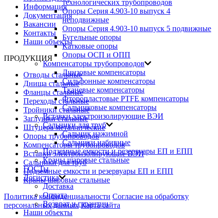
технологических трубопроводов
Информация
Опоры Серия 4.903-10 выпуск 4
Документация
неподвижные
Вакансии
Опоры Серия 4.903-10 выпуск 5 подвижные
Контакты
Бугельные опоры
Наши объекты
Катковые опоры
Опоры ОСП и ОПП
ПРОДУКЦИЯ
Компенсаторы трубопроводов
Линзовые компенсаторы
Отводы стальные
Сильфонные компенсаторы
Днища стальные
Тканевые компенсаторы
Фланцы стальные
Фторопластовые PTFE компенсаторы
Переходы стальные
Сальниковые компенсаторы
Тройники стальные
Вставки электроизолирующие ВЭИ
Заглушки стальные
Сальники для труб
Штуцера металлические
Сальник нажимной
Опоры трубопроводов
Сальники набивные
Компенсаторы трубопроводов
Подземные емкости и резервуары ЕП и ЕПП
Вставки электроизолирующие ВЭИ
Краны шаровые стальные
Сальники для труб
ГОСТы
Подземные емкости и резервуары ЕП и ЕПП
Логистика
Краны шаровые стальные
Доставка
Оплата
Политика конфиденциальности
Согласие на обработку
Возврат и гарантии
персональных данных
Карта сайта
Наши объекты