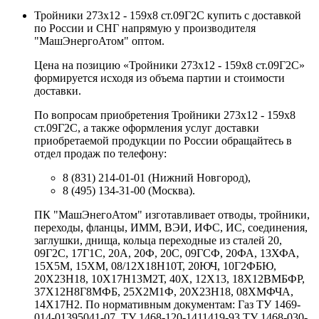
Тройники 273х12 - 159х8 ст.09Г2С купить с доставкой
по России и СНГ напрямую у производителя
"МашЭнергоАтом" оптом.
Цена на позицию «Тройники 273х12 - 159х8 ст.09Г2С»
формируется исходя из объема партии и стоимости
доставки.
По вопросам приобретения Тройники 273х12 - 159х8
ст.09Г2С, а также оформления услуг доставки
приобретаемой продукции по России обращайтесь в
отдел продаж по телефону:
8 (831) 214-01-01 (Нижний Новгород),
8 (495) 134-31-00 (Москва).
ПК "МашЭнегоАтом" изготавливает отводы, тройники,
переходы, фланцы, ИММ, ВЭИ, ИФС, ИС, соединения,
заглушки, днища, кольца переходные из сталей 20,
09Г2С, 17Г1С, 20А, 20Ф, 20С, 09ГСФ, 20ФА, 13ХФА,
15Х5М, 15ХМ, 08/12Х18Н10Т, 20ЮЧ, 10Г2ФБЮ,
20Х23Н18, 10Х17Н13М2Т, 40Х, 12Х13, 18Х12ВМБФР,
37Х12Н8Г8МФБ, 25Х2М1Ф, 20Х23Н18, 08ХМФЧА,
14Х17Н2. По нормативным документам: Газ ТУ 1469-
014-01395041-07, ТУ 1468-120-1411419-93 ТУ 1468-030-