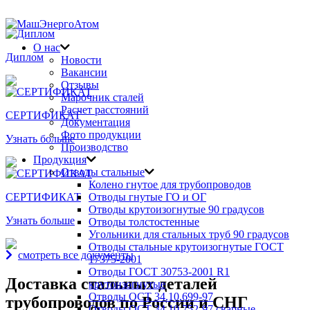
Награды и дипломы
О нас
Диплом
Новости
Вакансии
Отзывы
Марочник сталей
Расчет расстояний
СЕРТИФИКАТ
Документация
Фото продукции
Узнать больше
Производство
Продукция
Отводы стальные
Колено гнутое для трубопроводов
СЕРТИФИКАТ
Отводы гнутые ГО и ОГ
Отводы крутоизогнутые 90 градусов
Узнать больше
Отводы толстостенные
Угольники для стальных труб 90 градусов
Отводы стальные крутоизогнутые ГОСТ
смотреть все документы
17375-2001
Отводы ГОСТ 30753-2001 R1
Доставка стальных деталей
крутоизогнутые
Отводы ОСТ 34.10.699-97
трубопроводов по России и СНГ
Отводы ОСТ 34.10.752-97 сварные