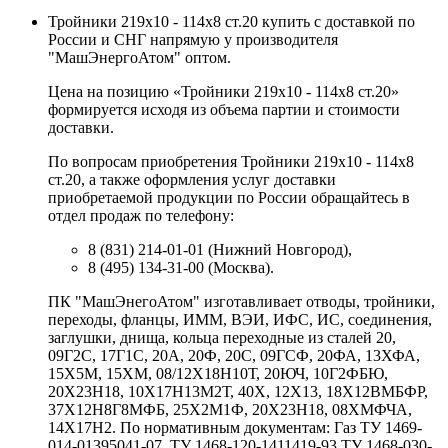
Тройники 219х10 - 114х8 ст.20 купить с доставкой по
России и СНГ напрямую у производителя
"МашЭнергоАтом" оптом.
Цена на позицию «Тройники 219х10 - 114х8 ст.20»
формируется исходя из объема партии и стоимости
доставки.
По вопросам приобретения Тройники 219х10 - 114х8
ст.20, а также оформления услуг доставки
приобретаемой продукции по России обращайтесь в
отдел продаж по телефону:
8 (831) 214-01-01 (Нижний Новгород),
8 (495) 134-31-00 (Москва).
ПК "МашЭнегоАтом" изготавливает отводы, тройники,
переходы, фланцы, ИММ, ВЭИ, ИФС, ИС, соединения,
заглушки, днища, кольца переходные из сталей 20,
09Г2С, 17Г1С, 20А, 20Ф, 20С, 09ГСФ, 20ФА, 13ХФА,
15Х5М, 15ХМ, 08/12Х18Н10Т, 20ЮЧ, 10Г2ФБЮ,
20Х23Н18, 10Х17Н13М2Т, 40Х, 12Х13, 18Х12ВМБФР,
37Х12Н8Г8МФБ, 25Х2М1Ф, 20Х23Н18, 08ХМФЧА,
14Х17Н2. По нормативным документам: Газ ТУ 1469-
014-01395041-07, ТУ 1468-120-1411419-93 ТУ 1468-030-