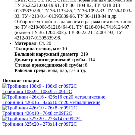
ТУ 36.22.21.00.019-91, ТУ 36-1104-82, ТУ 4218-013-
01395839-96, ТУ 36-1133-85, ТУ 36-1092-83, ТУ 36-1093-
83, ТУ 4218-014-01395839-96, ТУ 36-1118-84 и др.
Отборные устройства давления и разряжения всех типов
по ТУ 4218-008-51216464-01, ТУ 4218-004-17416124-97
(взамен ТУ 36-1204-80Е), ТУ 36.22.21.14.001-93, ТУ
4212-017-01395839-96.
Материал
: Ст. 20
Толщина стенки, мм
: 10
Большой наружный диаметр
: 219
Диаметр присоединяемой трубы
: 114
Стенка присоединяемой трубы
: 8
Рабочая среда
: вода, пар, газ и тд.
Похожие товары
Тройники 108х9 - 108х9 ст.09Г2С
Тройники 426х16 - 426х16 ст.20 металлические
Тройники 426х10 - 76х8 ст.09Г2С
Тройники 325х20 - 273х14 ст.09Г2С