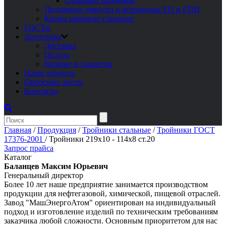
Сальники набивные
Подземные емкости и резервуары ЕП и ЕПП
Краны шаровые стальные
ГОСТы
Логистика
Доставка
Оплата
Возврат и гарантии
Наши объекты
Опросные листы
Контакты
Главная
/
Продукция
/
Тройники стальные
/
Тройники ГОСТ
17376-2001
/
Тройники 219х10 - 114х8 ст.20
Запрос прайса
Каталог
Баланцев Максим Юрьевич
Генеральный директор
Более 10 лет наше предприятие занимается производством
продукции для нефтегазовой, химической, пищевой отраслей.
Завод "МашЭнергоАтом" ориентирован на индивидуальный
подход и изготовление изделий по техническим требованиям
заказчика любой сложности. Основным приоритетом для нас