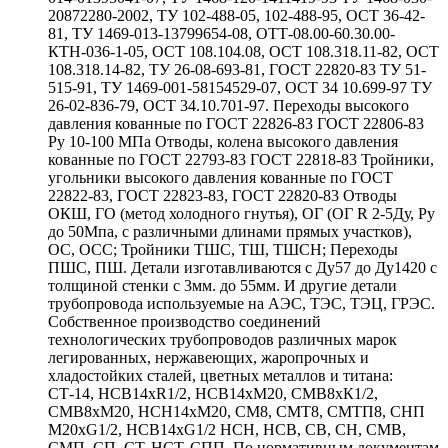
20872280-2002, ТУ 102-488-05, 102-488-95, ОСТ 36-42-
81, ТУ 1469-013-13799654-08, ОТТ-08.00-60.30.00-
КТН-036-1-05, ОСТ 108.104.08, ОСТ 108.318.11-82, ОСТ
108.318.14-82, ТУ 26-08-693-81, ГОСТ 22820-83 ТУ 51-
515-91, ТУ 1469-001-58154529-07, ОСТ 34 10.699-97 ТУ
26-02-836-79, ОСТ 34.10.701-97. Переходы высокого
давления кованные по ГОСТ 22826-83 ГОСТ 22806-83
Ру 10-100 МПа Отводы, колена высокого давления
кованные по ГОСТ 22793-83 ГОСТ 22818-83 Тройники,
угольники высокого давления кованные по ГОСТ
22822-83, ГОСТ 22823-83, ГОСТ 22820-83 Отводы
ОКШ, ГО (метод холодного гнутья), ОГ (ОГ R 2-5Ду, Ру
до 50Мпа, с различными длинами прямых участков),
ОС, ОСС; Тройники ТШС, ТШ, ТШСН; Переходы
ПШС, ПШ. Детали изготавливаются с Ду57 до Ду1420 с
толщиной стенки с 3мм. до 55мм. И другие детали
трубопровода используемые на АЭС, ТЭС, ТЭЦ, ГРЭС.
Собственное производство соединений
технологических трубопроводов различных марок
легированных, нержавеющих, жаропрочных и
хладостойких сталей, цветных металлов и титана:
СТ-14, НСВ14хR1/2, НСВ14хМ20, СМВ8хК1/2,
СМВ8хМ20, НСН14хМ20, СМ8, СМТ8, СМТП8, СНП
М20хG1/2, НСВ14хG1/2 НСН, НСВ, СВ, СН, СМВ,
СМП, СП, СТ, НСТ, СПП. По нормативным документам