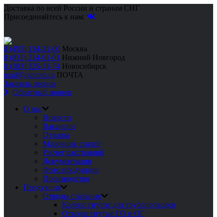
Доставка по всей России и странам СНГ
Присоединяйтесь к нам:
8 (495) 134-31-00
Москва
8 (831) 214-01-01
Нижний Новгород
8 (383) 325-31-74
Новосибирск
mail@rgprom.ru
ПОЧТА
Заказать звонок
Обратный звонок
О нас
Новости
Вакансии
Отзывы
Марочник сталей
Расчет расстояний
Документация
Фото продукции
Производство
Продукция
Отводы стальные
Колено гнутое для трубопроводов
Отводы гнутые ГО и ОГ