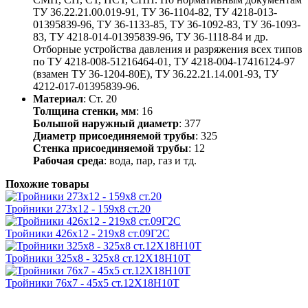
ТУ 36.22.21.00.019-91, ТУ 36-1104-82, ТУ 4218-013-
01395839-96, ТУ 36-1133-85, ТУ 36-1092-83, ТУ 36-1093-
83, ТУ 4218-014-01395839-96, ТУ 36-1118-84 и др.
Отборные устройства давления и разряжения всех типов
по ТУ 4218-008-51216464-01, ТУ 4218-004-17416124-97
(взамен ТУ 36-1204-80Е), ТУ 36.22.21.14.001-93, ТУ
4212-017-01395839-96.
Материал
: Ст. 20
Толщина стенки, мм
: 16
Большой наружный диаметр
: 377
Диаметр присоединяемой трубы
: 325
Стенка присоединяемой трубы
: 12
Рабочая среда
: вода, пар, газ и тд.
Похожие товары
Тройники 273х12 - 159х8 ст.20
Тройники 426х12 - 219х8 ст.09Г2С
Тройники 325х8 - 325х8 ст.12Х18Н10Т
Тройники 76х7 - 45х5 ст.12Х18Н10Т