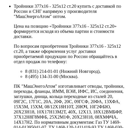
Тройники 377х16 - 325х12 ст.20 купить с доставкой по
России и СНГ напрямую у производителя
"МашЭнергоАтом" оптом.
Цена на позицию «Тройники 377х16 - 325х12 ст.20»
формируется исходя из объема партии и стоимости
доставки.
По вопросам приобретения Тройники 377х16 - 325х12
ст.20, а также оформления услуг доставки
приобретаемой продукции по России обращайтесь в
отдел продаж по телефону:
8 (831) 214-01-01 (Нижний Новгород),
8 (495) 134-31-00 (Москва).
ПК "МашЭнегоАтом" изготавливает отводы, тройники,
переходы, фланцы, ИММ, ВЭИ, ИФС, ИС, соединения,
заглушки, днища, кольца переходные из сталей 20,
09Г2С, 17Г1С, 20А, 20Ф, 20С, 09ГСФ, 20ФА, 13ХФА,
15Х5М, 15ХМ, 08/12Х18Н10Т, 20ЮЧ, 10Г2ФБЮ,
20Х23Н18, 10Х17Н13М2Т, 40Х, 12Х13, 18Х12ВМБФР,
37Х12Н8Г8МФБ, 25Х2М1Ф, 20Х23Н18, 08ХМФЧА,
14Х17Н2. По нормативным документам: Газ ТУ 1469-
014-01395041-07, ТУ 1468-120-1411419-93 ТУ 1468-030-