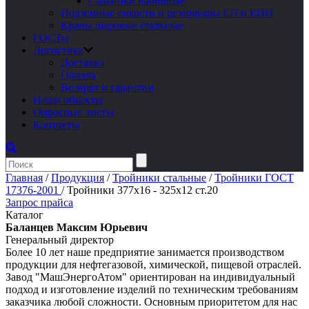
Сальники набивные
Подземные емкости и резервуары ЕП и ЕПП
Краны шаровые стальные
ГОСТы
Логистика
Доставка
Оплата
Возврат и гарантии
Наши объекты
Опросные листы
Контакты
Главная
/
Продукция
/
Тройники стальные
/
Тройники ГОСТ
17376-2001
/
Тройники 377х16 - 325х12 ст.20
Запрос прайса
Каталог
Баланцев Максим Юрьевич
Генеральный директор
Более 10 лет наше предприятие занимается производством
продукции для нефтегазовой, химической, пищевой отраслей.
Завод "МашЭнергоАтом" ориентирован на индивидуальный
подход и изготовление изделий по техническим требованиям
заказчика любой сложности. Основным приоритетом для нас