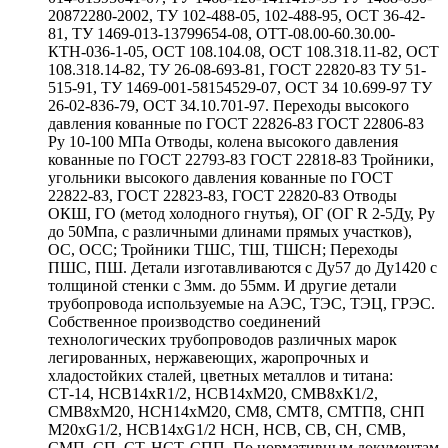
20872280-2002, ТУ 102-488-05, 102-488-95, ОСТ 36-42-
81, ТУ 1469-013-13799654-08, ОТТ-08.00-60.30.00-
КТН-036-1-05, ОСТ 108.104.08, ОСТ 108.318.11-82, ОСТ
108.318.14-82, ТУ 26-08-693-81, ГОСТ 22820-83 ТУ 51-
515-91, ТУ 1469-001-58154529-07, ОСТ 34 10.699-97 ТУ
26-02-836-79, ОСТ 34.10.701-97. Переходы высокого
давления кованные по ГОСТ 22826-83 ГОСТ 22806-83
Ру 10-100 МПа Отводы, колена высокого давления
кованные по ГОСТ 22793-83 ГОСТ 22818-83 Тройники,
угольники высокого давления кованные по ГОСТ
22822-83, ГОСТ 22823-83, ГОСТ 22820-83 Отводы
ОКШ, ГО (метод холодного гнутья), ОГ (ОГ R 2-5Ду, Ру
до 50Мпа, с различными длинами прямых участков),
ОС, ОСС; Тройники ТШС, ТШ, ТШСН; Переходы
ПШС, ПШ. Детали изготавливаются с Ду57 до Ду1420 с
толщиной стенки с 3мм. до 55мм. И другие детали
трубопровода используемые на АЭС, ТЭС, ТЭЦ, ГРЭС.
Собственное производство соединений
технологических трубопроводов различных марок
легированных, нержавеющих, жаропрочных и
хладостойких сталей, цветных металлов и титана:
СТ-14, НСВ14хR1/2, НСВ14хМ20, СМВ8хК1/2,
СМВ8хМ20, НСН14хМ20, СМ8, СМТ8, СМТП8, СНП
М20хG1/2, НСВ14хG1/2 НСН, НСВ, СВ, СН, СМВ,
СМП, СП, СТ, НСТ, СПП. По нормативным документам