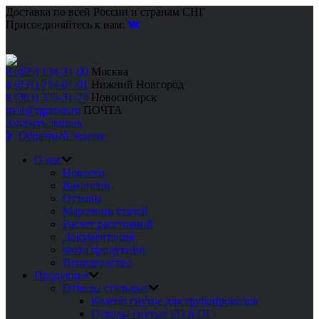
Доставка по всей России и странам СНГ
Присоединяйтесь к нам:
8 (495) 134-31-00
Москва
8 (831) 214-01-01
Нижний Новгород
8 (383) 325-31-74
Новосибирск
mail@rgprom.ru
ПОЧТА
Заказать звонок
Обратный звонок
О нас
Новости
Вакансии
Отзывы
Марочник сталей
Расчет расстояний
Документация
Фото продукции
Производство
Продукция
Отводы стальные
Колено гнутое для трубопроводов
Отводы гнутые ГО и ОГ