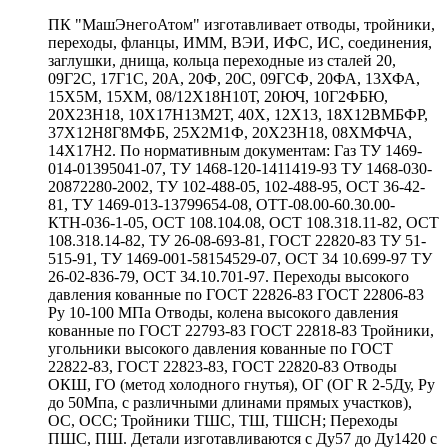
ПК "МашЭнегоАтом" изготавливает отводы, тройники,
переходы, фланцы, ИММ, ВЭИ, ИФС, ИС, соединения,
заглушки, днища, кольца переходные из сталей 20,
09Г2С, 17Г1С, 20А, 20Ф, 20С, 09ГСФ, 20ФА, 13ХФА,
15Х5М, 15ХМ, 08/12Х18Н10Т, 20ЮЧ, 10Г2ФБЮ,
20Х23Н18, 10Х17Н13М2Т, 40Х, 12Х13, 18Х12ВМБФР,
37Х12Н8Г8МФБ, 25Х2М1Ф, 20Х23Н18, 08ХМФЧА,
14Х17Н2. По нормативным документам: Газ ТУ 1469-
014-01395041-07, ТУ 1468-120-1411419-93 ТУ 1468-030-
20872280-2002, ТУ 102-488-05, 102-488-95, ОСТ 36-42-
81, ТУ 1469-013-13799654-08, ОТТ-08.00-60.30.00-
КТН-036-1-05, ОСТ 108.104.08, ОСТ 108.318.11-82, ОСТ
108.318.14-82, ТУ 26-08-693-81, ГОСТ 22820-83 ТУ 51-
515-91, ТУ 1469-001-58154529-07, ОСТ 34 10.699-97 ТУ
26-02-836-79, ОСТ 34.10.701-97. Переходы высокого
давления кованные по ГОСТ 22826-83 ГОСТ 22806-83
Ру 10-100 МПа Отводы, колена высокого давления
кованные по ГОСТ 22793-83 ГОСТ 22818-83 Тройники,
угольники высокого давления кованные по ГОСТ
22822-83, ГОСТ 22823-83, ГОСТ 22820-83 Отводы
ОКШ, ГО (метод холодного гнутья), ОГ (ОГ R 2-5Ду, Ру
до 50Мпа, с различными длинами прямых участков),
ОС, ОСС; Тройники ТШС, ТШ, ТШСН; Переходы
ПШС, ПШ. Детали изготавливаются с Ду57 до Ду1420 с