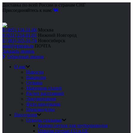
Доставка по всей России и странам СНГ
Присоединяйтесь к нам:
8 (495) 134-31-00
Москва
8 (831) 214-01-01
Нижний Новгород
8 (383) 325-31-74
Новосибирск
mail@rgprom.ru
ПОЧТА
Заказать звонок
Обратный звонок
О нас
Новости
Вакансии
Отзывы
Марочник сталей
Расчет расстояний
Документация
Фото продукции
Производство
Продукция
Отводы стальные
Колено гнутое для трубопроводов
Отводы гнутые ГО и ОГ