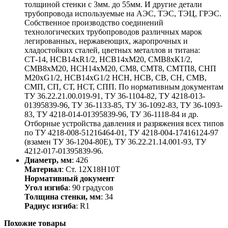
толщиной стенки с 3мм. до 55мм. И другие детали
трубопровода используемые на АЭС, ТЭС, ТЭЦ, ГРЭС.
Собственное производство соединений
технологических трубопроводов различных марок
легированных, нержавеющих, жаропрочных и
хладостойких сталей, цветных металлов и титана:
СТ-14, НСВ14хR1/2, НСВ14хМ20, СМВ8хК1/2,
СМВ8хМ20, НСН14хМ20, СМ8, СМТ8, СМТП8, СНП
М20хG1/2, НСВ14хG1/2 НСН, НСВ, СВ, СН, СМВ,
СМП, СП, СТ, НСТ, СПП. По нормативным документам
ТУ 36.22.21.00.019-91, ТУ 36-1104-82, ТУ 4218-013-
01395839-96, ТУ 36-1133-85, ТУ 36-1092-83, ТУ 36-1093-
83, ТУ 4218-014-01395839-96, ТУ 36-1118-84 и др.
Отборные устройства давления и разряжения всех типов
по ТУ 4218-008-51216464-01, ТУ 4218-004-17416124-97
(взамен ТУ 36-1204-80Е), ТУ 36.22.21.14.001-93, ТУ
4212-017-01395839-96.
Диаметр, мм
: 426
Материал
: Ст. 12Х18Н10Т
Нормативный документ
Угол изгиба
: 90 градусов
Толщина стенки, мм
: 34
Радиус изгиба
: R1
Похожие товары