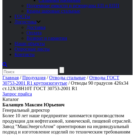
Сальники набивные
Подземные емкости и резервуары ЕП и ЕПП
Краны шаровые стальные
ГОСТы
Логистика
Доставка
Оплата
Возврат и гарантии
Наши объекты
Опросные листы
Контакты
Главная
/
Продукция
/
Отводы стальные
/
Отводы ГОСТ
30753-2001 R1 крутоизогнутые
/
Отводы 90 градусов 426х34
ст.12Х18Н10Т ГОСТ 30753-2001 R1
Запрос прайса
Каталог
Баланцев Максим Юрьевич
Генеральный директор
Более 10 лет наше предприятие занимается производством
продукции для нефтегазовой, химической, пищевой отраслей.
Завод "МашЭнергоАтом" ориентирован на индивидуальный
подход и изготовление изделий по техническим требованиям