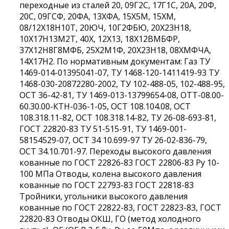
переходные из сталей 20, 09Г2С, 17Г1С, 20А, 20Ф,
20С, 09ГСФ, 20ФА, 13ХФА, 15Х5М, 15ХМ,
08/12Х18Н10Т, 20ЮЧ, 10Г2ФБЮ, 20Х23Н18,
10Х17Н13М2Т, 40Х, 12Х13, 18Х12ВМБФР,
37Х12Н8Г8МФБ, 25Х2М1Ф, 20Х23Н18, 08ХМФЧА,
14Х17Н2. По нормативным документам: Газ ТУ
1469-014-01395041-07, ТУ 1468-120-1411419-93 ТУ
1468-030-20872280-2002, ТУ 102-488-05, 102-488-95,
ОСТ 36-42-81, ТУ 1469-013-13799654-08, ОТТ-08.00-
60.30.00-КТН-036-1-05, ОСТ 108.104.08, ОСТ
108.318.11-82, ОСТ 108.318.14-82, ТУ 26-08-693-81,
ГОСТ 22820-83 ТУ 51-515-91, ТУ 1469-001-
58154529-07, ОСТ 34 10.699-97 ТУ 26-02-836-79,
ОСТ 34.10.701-97. Переходы высокого давления
кованные по ГОСТ 22826-83 ГОСТ 22806-83 Ру 10-
100 МПа Отводы, колена высокого давления
кованные по ГОСТ 22793-83 ГОСТ 22818-83
Тройники, угольники высокого давления
кованные по ГОСТ 22822-83, ГОСТ 22823-83, ГОСТ
22820-83 Отводы ОКШ, ГО (метод холодного