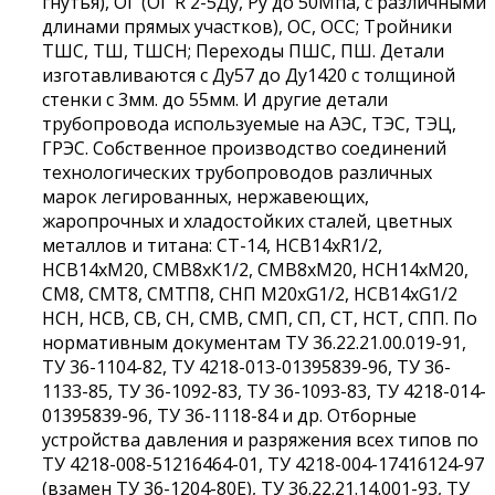
гнутья), ОГ (ОГ R 2-5Ду, Ру до 50Мпа, с различными
длинами прямых участков), ОС, ОСС; Тройники
ТШС, ТШ, ТШСН; Переходы ПШС, ПШ. Детали
изготавливаются с Ду57 до Ду1420 с толщиной
стенки с 3мм. до 55мм. И другие детали
трубопровода используемые на АЭС, ТЭС, ТЭЦ,
ГРЭС. Собственное производство соединений
технологических трубопроводов различных
марок легированных, нержавеющих,
жаропрочных и хладостойких сталей, цветных
металлов и титана: СТ-14, НСВ14хR1/2,
НСВ14хМ20, СМВ8хК1/2, СМВ8хМ20, НСН14хМ20,
СМ8, СМТ8, СМТП8, СНП М20хG1/2, НСВ14хG1/2
НСН, НСВ, СВ, СН, СМВ, СМП, СП, СТ, НСТ, СПП. По
нормативным документам ТУ 36.22.21.00.019-91,
ТУ 36-1104-82, ТУ 4218-013-01395839-96, ТУ 36-
1133-85, ТУ 36-1092-83, ТУ 36-1093-83, ТУ 4218-014-
01395839-96, ТУ 36-1118-84 и др. Отборные
устройства давления и разряжения всех типов по
ТУ 4218-008-51216464-01, ТУ 4218-004-17416124-97
(взамен ТУ 36-1204-80Е), ТУ 36.22.21.14.001-93, ТУ