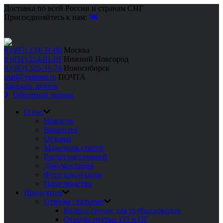
Доставка по всей России и странам СНГ
Присоединяйтесь к нам:
8 (495) 134-31-00
Москва
8 (831) 214-01-01
Нижний Новгород
8 (383) 325-31-74
Новосибирск
mail@rgprom.ru
ПОЧТА
Заказать звонок
Обратный звонок
О нас
Новости
Вакансии
Отзывы
Марочник сталей
Расчет расстояний
Документация
Фото продукции
Производство
Продукция
Отводы стальные
Колено гнутое для трубопроводов
Отводы гнутые ГО и ОГ