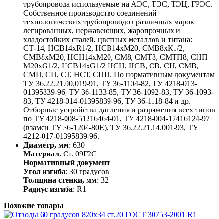
трубопровода используемые на АЭС, ТЭС, ТЭЦ, ГРЭС.
Собственное производство соединений
технологических трубопроводов различных марок
легированных, нержавеющих, жаропрочных и
хладостойких сталей, цветных металлов и титана:
СТ-14, НСВ14хR1/2, НСВ14хМ20, СМВ8хК1/2,
СМВ8хМ20, НСН14хМ20, СМ8, СМТ8, СМТП8, СНП
М20хG1/2, НСВ14хG1/2 НСН, НСВ, СВ, СН, СМВ,
СМП, СП, СТ, НСТ, СПП. По нормативным документам
ТУ 36.22.21.00.019-91, ТУ 36-1104-82, ТУ 4218-013-
01395839-96, ТУ 36-1133-85, ТУ 36-1092-83, ТУ 36-1093-
83, ТУ 4218-014-01395839-96, ТУ 36-1118-84 и др.
Отборные устройства давления и разряжения всех типов
по ТУ 4218-008-51216464-01, ТУ 4218-004-17416124-97
(взамен ТУ 36-1204-80Е), ТУ 36.22.21.14.001-93, ТУ
4212-017-01395839-96.
Диаметр, мм
: 630
Материал
: Ст. 09Г2С
Нормативный документ
Угол изгиба
: 30 градусов
Толщина стенки, мм
: 32
Радиус изгиба
: R1
Похожие товары