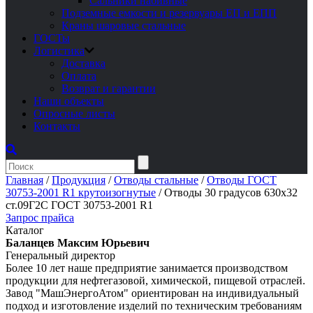
Сальники набивные
Подземные емкости и резервуары ЕП и ЕПП
Краны шаровые стальные
ГОСТы
Логистика
Доставка
Оплата
Возврат и гарантии
Наши объекты
Опросные листы
Контакты
Главная
/
Продукция
/
Отводы стальные
/
Отводы ГОСТ
30753-2001 R1 крутоизогнутые
/
Отводы 30 градусов 630х32
ст.09Г2С ГОСТ 30753-2001 R1
Запрос прайса
Каталог
Баланцев Максим Юрьевич
Генеральный директор
Более 10 лет наше предприятие занимается производством
продукции для нефтегазовой, химической, пищевой отраслей.
Завод "МашЭнергоАтом" ориентирован на индивидуальный
подход и изготовление изделий по техническим требованиям