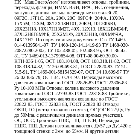
ПК "МашЭнегоАтом" изготавливает отводы, тройники,
переходы, фланцы, ИММ, ВЭИ, ИФС, ИС, соединения,
заглушки, днища, кольца переходные из сталей 20,
09Г2С, 17Г1С, 20А, 20Ф, 20С, 09ГСФ, 20ФА, 13ХФА,
15Х5М, 15ХМ, 08/12Х18Н10Т, 20ЮЧ, 10Г2ФБЮ,
20Х23Н18, 10Х17Н13М2Т, 40Х, 12Х13, 18Х12ВМБФР,
37Х12Н8Г8МФБ, 25Х2М1Ф, 20Х23Н18, 08ХМФЧА,
14Х17Н2. По нормативным документам: Газ ТУ 1469-
014-01395041-07, ТУ 1468-120-1411419-93 ТУ 1468-030-
20872280-2002, ТУ 102-488-05, 102-488-95, ОСТ 36-42-
81, ТУ 1469-013-13799654-08, ОТТ-08.00-60.30.00-
КТН-036-1-05, ОСТ 108.104.08, ОСТ 108.318.11-82, ОСТ
108.318.14-82, ТУ 26-08-693-81, ГОСТ 22820-83 ТУ 51-
515-91, ТУ 1469-001-58154529-07, ОСТ 34 10.699-97 ТУ
26-02-836-79, ОСТ 34.10.701-97. Переходы высокого
давления кованные по ГОСТ 22826-83 ГОСТ 22806-83
Ру 10-100 МПа Отводы, колена высокого давления
кованные по ГОСТ 22793-83 ГОСТ 22818-83 Тройники,
угольники высокого давления кованные по ГОСТ
22822-83, ГОСТ 22823-83, ГОСТ 22820-83 Отводы
ОКШ, ГО (метод холодного гнутья), ОГ (ОГ R 2-5Ду, Ру
до 50Мпа, с различными длинами прямых участков),
ОС, ОСС; Тройники ТШС, ТШ, ТШСН; Переходы
ПШС, ПШ. Детали изготавливаются с Ду57 до Ду1420 с
толщиной стенки с 3мм. до 55мм. И другие детали