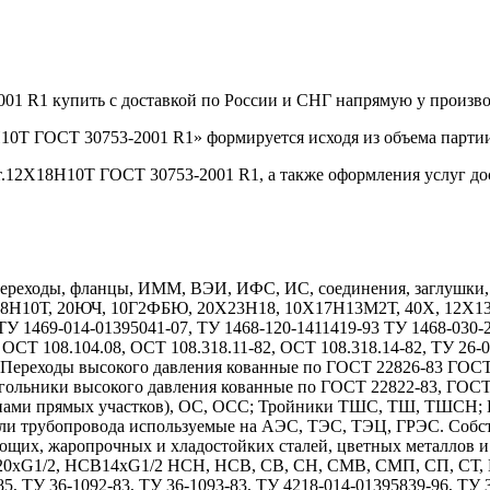
001 R1 купить с доставкой по России и СНГ напрямую у произ
10Т ГОСТ 30753-2001 R1» формируется исходя из объема партии
т.12Х18Н10Т ГОСТ 30753-2001 R1, а также оформления услуг до
реходы, фланцы, ИММ, ВЭИ, ИФС, ИС, соединения, заглушки, дн
Х18Н10Т, 20ЮЧ, 10Г2ФБЮ, 20Х23Н18, 10Х17Н13М2Т, 40Х, 12
1469-014-01395041-07, ТУ 1468-120-1411419-93 ТУ 1468-030-208
 ОСТ 108.104.08, ОСТ 108.318.11-82, ОСТ 108.318.14-82, ТУ 26-
7. Переходы высокого давления кованные по ГОСТ 22826-83 ГОС
гольники высокого давления кованные по ГОСТ 22822-83, ГОС
длинами прямых участков), ОС, ОСС; Тройники ТШС, ТШ, ТШСН;
тали трубопровода используемые на АЭС, ТЭС, ТЭЦ, ГРЭС. Собс
ющих, жаропрочных и хладостойких сталей, цветных металлов 
1/2, НСВ14хG1/2 НСН, НСВ, СВ, СН, СМВ, СМП, СП, СТ, НСТ
85, ТУ 36-1092-83, ТУ 36-1093-83, ТУ 4218-014-01395839-96, ТУ