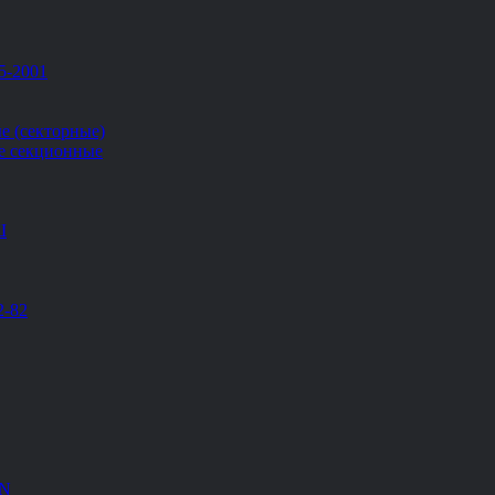
5-2001
е (секторные)
е секционные
Ш
2-82
EN