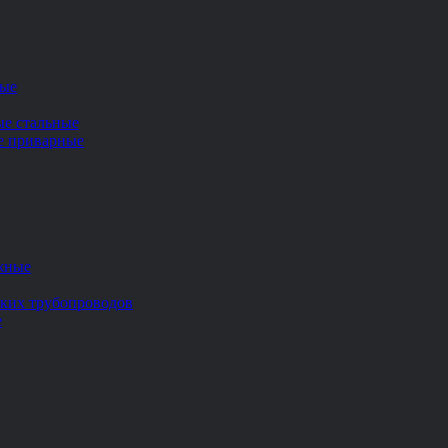
ные
ые стальные
ие приварные
жные
ских трубопроводов
е