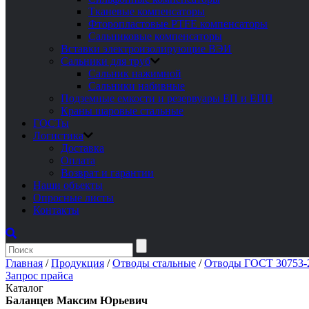
Тканевые компенсаторы
Фторопластовые PTFE компенсаторы
Сальниковые компенсаторы
Вставки электроизолирующие ВЭИ
Сальники для труб
Сальник нажимной
Сальники набивные
Подземные емкости и резервуары ЕП и ЕПП
Краны шаровые стальные
ГОСТы
Логистика
Доставка
Оплата
Возврат и гарантии
Наши объекты
Опросные листы
Контакты
Главная
/
Продукция
/
Отводы стальные
/
Отводы ГОСТ 30753-2
Запрос прайса
Каталог
Баланцев Максим Юрьевич