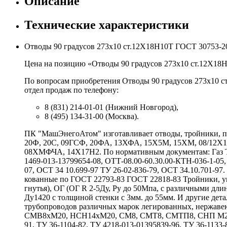
Описание
Технические характеристики
Отводы 90 градусов 273х10 ст.12Х18Н10Т ГОСТ 30753-2
Цена на позицию «Отводы 90 градусов 273х10 ст.12Х18Н
По вопросам приобретения Отводы 90 градусов 273х10 с
отдел продаж по телефону:
8 (831) 214-01-01 (Нижний Новгород),
8 (495) 134-31-00 (Москва).
ПК "МашЭнегоАтом" изготавливает отводы, тройники, пе
20Ф, 20С, 09ГСФ, 20ФА, 13ХФА, 15Х5М, 15ХМ, 08/12
08ХМФЧА, 14Х17Н2. По нормативным документам: Газ ТУ 
1469-013-13799654-08, ОТТ-08.00-60.30.00-КТН-036-1-05,
07, ОСТ 34 10.699-97 ТУ 26-02-836-79, ОСТ 34.10.701-9
кованные по ГОСТ 22793-83 ГОСТ 22818-83 Тройники, у
гнутья), ОГ (ОГ R 2-5Ду, Ру до 50Мпа, с различными 
Ду1420 с толщиной стенки с 3мм. до 55мм. И другие де
трубопроводов различных марок легированных, нержаве
СМВ8хМ20, НСН14хМ20, СМ8, СМТ8, СМТП8, СНП М20хG
91, ТУ 36-1104-82, ТУ 4218-013-01395839-96, ТУ 36-1133-