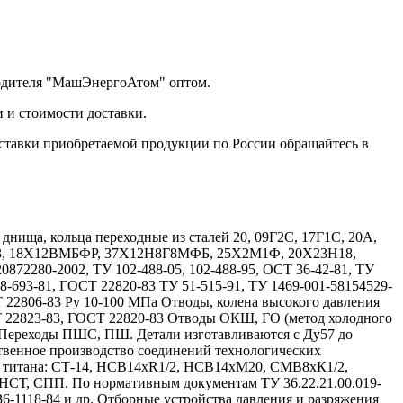
водителя "МашЭнергоАтом" оптом.
 и стоимости доставки.
ставки приобретаемой продукции по России обращайтесь в
ища, кольца переходные из сталей 20, 09Г2С, 17Г1С, 20А,
Х13, 18Х12ВМБФР, 37Х12Н8Г8МФБ, 25Х2М1Ф, 20Х23Н18,
72280-2002, ТУ 102-488-05, 102-488-95, ОСТ 36-42-81, ТУ
08-693-81, ГОСТ 22820-83 ТУ 51-515-91, ТУ 1469-001-58154529-
Т 22806-83 Ру 10-100 МПа Отводы, колена высокого давления
Т 22823-83, ГОСТ 22820-83 Отводы ОКШ, ГО (метод холодного
 Переходы ПШС, ПШ. Детали изготавливаются с Ду57 до
твенное производство соединений технологических
и титана: СТ-14, НСВ14хR1/2, НСВ14хМ20, СМВ8хК1/2,
, СПП. По нормативным документам ТУ 36.22.21.00.019-
 36-1118-84 и др. Отборные устройства давления и разряжения