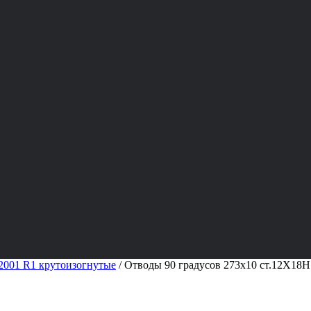
001 R1 крутоизогнутые
/
Отводы 90 градусов 273х10 ст.12Х18