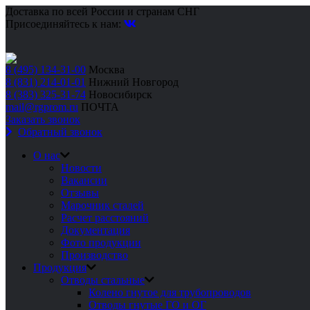
Доставка по всей России и странам СНГ
Присоединяйтесь к нам:
8 (495) 134-31-00
Москва
8 (831) 214-01-01
Нижний Новгород
8 (383) 325-31-74
Новосибирск
mail@rgprom.ru
ПОЧТА
Заказать звонок
Обратный звонок
О нас
Новости
Вакансии
Отзывы
Марочник сталей
Расчет расстояний
Документация
Фото продукции
Производство
Продукция
Отводы стальные
Колено гнутое для трубопроводов
Отводы гнутые ГО и ОГ