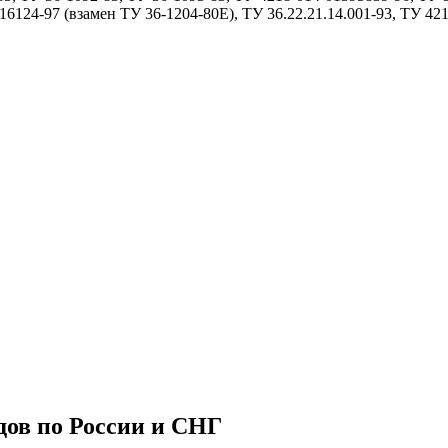
6124-97 (взамен ТУ 36-1204-80Е), ТУ 36.22.21.14.001-93, ТУ 42
дов по России и СНГ