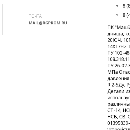
8 (
8 (
ПОЧТА
MAIL@RGPROM.RU
ПК "МашЭ
днища, ко
20ЮЧ, 10
14Х17Н2. 
ТУ 102-48
108.318.1
ТУ 26-02-
МПа Отво
давления 
R 2-5Ду,
Детали из
использу
различны
СТ-14, Н
НСВ, СВ, 
01395839-
устройств