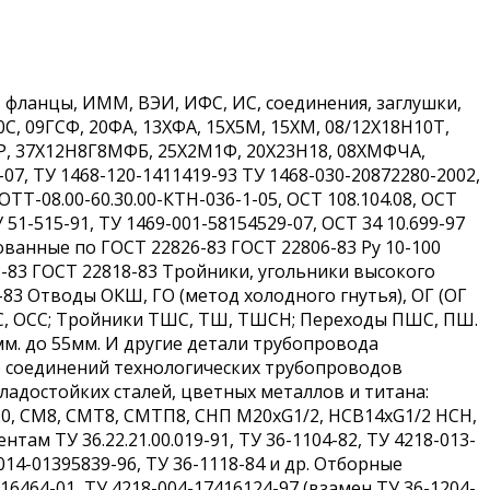
 фланцы, ИММ, ВЭИ, ИФС, ИС, соединения, заглушки,
20С, 09ГСФ, 20ФА, 13ХФА, 15Х5М, 15ХМ, 08/12Х18Н10Т,
Р, 37Х12Н8Г8МФБ, 25Х2М1Ф, 20Х23Н18, 08ХМФЧА,
7, ТУ 1468-120-1411419-93 ТУ 1468-030-20872280-2002,
 ОТТ-08.00-60.30.00-КТН-036-1-05, ОСТ 108.104.08, ОСТ
У 51-515-91, ТУ 1469-001-58154529-07, ОСТ 34 10.699-97
кованные по ГОСТ 22826-83 ГОСТ 22806-83 Ру 10-100
-83 ГОСТ 22818-83 Тройники, угольники высокого
-83 Отводы ОКШ, ГО (метод холодного гнутья), ОГ (ОГ
 ОС, ОСС; Тройники ТШС, ТШ, ТШСН; Переходы ПШС, ПШ.
мм. до 55мм. И другие детали трубопровода
о соединений технологических трубопроводов
адостойких сталей, цветных металлов и титана:
0, СМ8, СМТ8, СМТП8, СНП М20хG1/2, НСВ14хG1/2 НСН,
ам ТУ 36.22.21.00.019-91, ТУ 36-1104-82, ТУ 4218-013-
-014-01395839-96, ТУ 36-1118-84 и др. Отборные
16464-01, ТУ 4218-004-17416124-97 (взамен ТУ 36-1204-