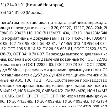
831) 214-01-01 (Нижний Новгород),
495) 134-31-00 (Москва).
негоАтом" изготавливает отводы, тройники, переходы,
льца переходные из сталей 20, 09Г2С, 17Г1С, 20А, 20Ф, 
Г2ФБЮ, 20Х23Н18, 10Х17Н13М2Т, 40Х, 12Х13, 18Х12ВМБФ
По нормативным документам: Газ ТУ 1469-014-01395041-0
8-05, 102-488-95, ОСТ 36-42-81, ТУ 1469-013-13799654-08,
1-82, ОСТ 108.318.14-82, ТУ 26-08-693-81, ГОСТ 22820-83 Т
836-79, ОСТ 34.10.701-97. Переходы высокого давления 
ды, колена высокого давления кованные по ГОСТ 22793
кованные по ГОСТ 22822-83, ГОСТ 22823-83, ГОСТ 22820
 Ру до 50Мпа, с различными длинами прямых участков),
готавливаются с Ду57 до Ду1420 с толщиной стенки с 3
емые на АЭС, ТЭС, ТЭЦ, ГРЭС. Собственное производств
х марок легированных, нержавеющих, жаропрочных и хл
СВ14хR1/2, НСВ14хМ20, СМВ8хК1/2, СМВ8хМ20, НСН14хМ2
СН, СМВ, СМП, СП, СТ, НСТ, СПП. По нормативным документ
96, ТУ 36-1133-85, ТУ 36-1092-83, ТУ 36-1093-83, ТУ 4218
а давления и разряжения всех типов по ТУ 4218-008-512