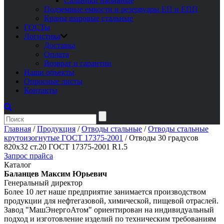
Сальники набивные
Подземные емкости и резервуары ЕП и ЕПП
Краны шаровые стальные
ГОСТы
Логистика
Доставка
Оплата
Возврат и гарантии
Наши объекты
Опросные листы
Контакты
Главная
/
Продукция
/
Отводы стальные
/
Отводы стальные
крутоизогнутые ГОСТ 17375-2001
/
Отводы 30 градусов
820х32 ст.20 ГОСТ 17375-2001 R1.5
Запрос прайса
Каталог
Баланцев Максим Юрьевич
Генеральный директор
Более 10 лет наше предприятие занимается производством
продукции для нефтегазовой, химической, пищевой отраслей.
Завод "МашЭнергоАтом" ориентирован на индивидуальный
подход и изготовление изделий по техническим требованиям