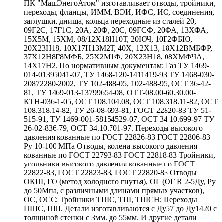
ПК "МашЭнегоАтом" изготавливает отводы, тройники,
переходы, фланцы, ИММ, ВЭИ, ИФС, ИС, соединения,
заглушки, днища, кольца переходные из сталей 20,
09Г2С, 17Г1С, 20А, 20Ф, 20С, 09ГСФ, 20ФА, 13ХФА,
15Х5М, 15ХМ, 08/12Х18Н10Т, 20ЮЧ, 10Г2ФБЮ,
20Х23Н18, 10Х17Н13М2Т, 40Х, 12Х13, 18Х12ВМБФР,
37Х12Н8Г8МФБ, 25Х2М1Ф, 20Х23Н18, 08ХМФЧА,
14Х17Н2. По нормативным документам: Газ ТУ 1469-
014-01395041-07, ТУ 1468-120-1411419-93 ТУ 1468-030-
20872280-2002, ТУ 102-488-05, 102-488-95, ОСТ 36-42-
81, ТУ 1469-013-13799654-08, ОТТ-08.00-60.30.00-
КТН-036-1-05, ОСТ 108.104.08, ОСТ 108.318.11-82, ОСТ
108.318.14-82, ТУ 26-08-693-81, ГОСТ 22820-83 ТУ 51-
515-91, ТУ 1469-001-58154529-07, ОСТ 34 10.699-97 ТУ
26-02-836-79, ОСТ 34.10.701-97. Переходы высокого
давления кованные по ГОСТ 22826-83 ГОСТ 22806-83
Ру 10-100 МПа Отводы, колена высокого давления
кованные по ГОСТ 22793-83 ГОСТ 22818-83 Тройники,
угольники высокого давления кованные по ГОСТ
22822-83, ГОСТ 22823-83, ГОСТ 22820-83 Отводы
ОКШ, ГО (метод холодного гнутья), ОГ (ОГ R 2-5Ду, Ру
до 50Мпа, с различными длинами прямых участков),
ОС, ОСС; Тройники ТШС, ТШ, ТШСН; Переходы
ПШС, ПШ. Детали изготавливаются с Ду57 до Ду1420 с
толщиной стенки с 3мм. до 55мм. И другие детали