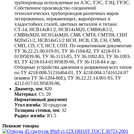
трубопровода используемые на АЭС, ТЭС, ТЭЦ, ГРЭС.
Собственное производство соединений
технологических трубопроводов различных марок
легированных, нержавеющих, жаропрочных и
хладостойких сталей, цветных металлов и титана:
СТ-14, НСВ14хR1/2, НСВ14хМ20, СМВ8хК1/2,
СМВ8хМ20, НСН14хМ20, СМ8, СМТ8, СМТП8, СНП
М20хG1/2, НСВ14хG1/2 НСН, НСВ, СВ, СН, СМВ,
СМП, СП, СТ, НСТ, СПП. По нормативным документам
ТУ 36.22.21.00.019-91, ТУ 36-1104-82, ТУ 4218-013-
01395839-96, ТУ 36-1133-85, ТУ 36-1092-83, ТУ 36-1093-
83, ТУ 4218-014-01395839-96, ТУ 36-1118-84 и др.
Отборные устройства давления и разряжения всех типов
по ТУ 4218-008-51216464-01, ТУ 4218-004-17416124-97
(взамен ТУ 36-1204-80Е), ТУ 36.22.21.14.001-93, ТУ
4212-017-01395839-96.
Диаметр, мм
: 820
Материал
: Ст. 20
Нормативный документ
Угол изгиба
: 30 градусов
Толщина стенки, мм
: 32
Радиус изгиба
: R1.5
Похожие товары