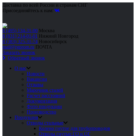
Доставка по всей России и странам СНГ
Присоединяйтесь к нам:
8 (495) 134-31-00
Москва
8 (831) 214-01-01
Нижний Новгород
8 (383) 325-31-74
Новосибирск
mail@rgprom.ru
ПОЧТА
Заказать звонок
Обратный звонок
О нас
Новости
Вакансии
Отзывы
Марочник сталей
Расчет расстояний
Документация
Фото продукции
Производство
Продукция
Отводы стальные
Колено гнутое для трубопроводов
Отводы гнутые ГО и ОГ