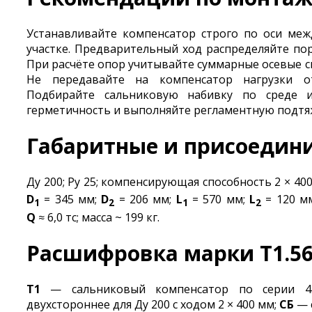
Устанавливайте компенсатор строго по оси м
участке. Предварительный ход распределяйте пор
При расчёте опор учитывайте суммарные осевые с
Не передавайте на компенсатор нагрузки о
Подбирайте сальниковую набивку по среде и
герметичность и выполняйте регламентную подтяж
Габаритные и присоедин
Ду 200; Ру 25; компенсирующая способность 2 × 40
D
= 345 мм;
D
= 206 мм;
L
= 570 мм;
L
= 120 м
1
2
1
2
Q
≈ 6,0 тс; масса ~ 199 кг.
Расшифровка марки Т1.56.
Т1
— сальниковый компенсатор по серии 4.
двухстороннее для Ду 200 с ходом 2 × 400 мм;
СБ
— 