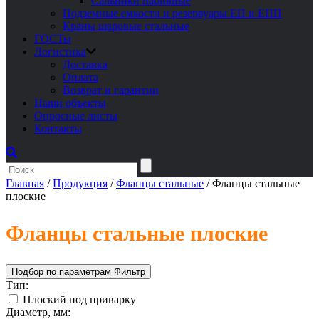
Сальники набивные
Подземные емкости и резервуары ЕП и ЕПП
Краны шаровые стальные
ГОСТы
Логистика
Доставка
Оплата
Возврат и гарантии
Наши объекты
Опросные листы
Контакты
Главная
/
Продукция
/
Фланцы стальные
/
Фланцы стальные
плоские
Фланцы стальные плоские
Подбор по параметрам
Фильтр
Тип:
Плоский под приварку
Диаметр, мм: