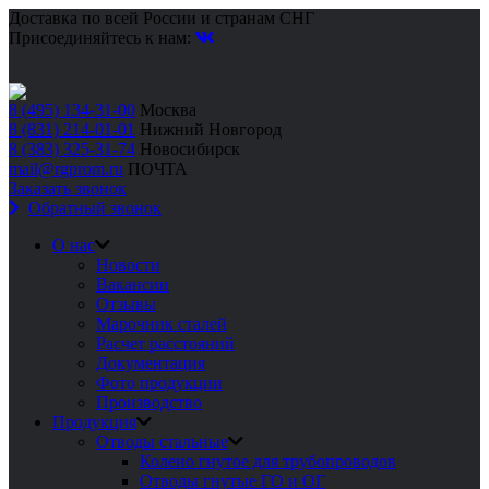
Доставка по всей России и странам СНГ
Присоединяйтесь к нам:
8 (495) 134-31-00
Москва
8 (831) 214-01-01
Нижний Новгород
8 (383) 325-31-74
Новосибирск
mail@rgprom.ru
ПОЧТА
Заказать звонок
Обратный звонок
О нас
Новости
Вакансии
Отзывы
Марочник сталей
Расчет расстояний
Документация
Фото продукции
Производство
Продукция
Отводы стальные
Колено гнутое для трубопроводов
Отводы гнутые ГО и ОГ