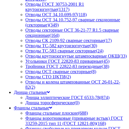
Отводы ГОСТ 30753-2001 R1
крутоизогнутые
(1317)
Отводы ОСТ 34.10.699-97
(118)
Отводы ОСТ 34.10.752-97 сварные секционные
(секторные)
(349)
Отводы секторные ОСТ 36-21-77 R1.5 сварные
секционные
(164)
Отводы СК 2109-92 сварные секторные
(17)
Отводы ТС-582 крутоизогнутые
(30)
Отводы ТС-583 сварные секторные
(24)
Отводы крутоизогнутые штампосварные ОКШ
(33)
Угольники ГОСТ 22820-83 приварные
(45)
Тройники ГОСТ 22822-83 переходные
(38)
Отводы ОСТ сварные секторные
(8)
Отводы СТО ЦКТИ
(2)
Отводы и колена штампованные ОСТ 26-01-22-
82
(2)
Днища стальные
Днища эллиптические ГОСТ 6533-78
(874)
Днища торосферические
(0)
Фланцы стальные
Фланцы стальные плоские
(688)
Фланцы воротниковые (приварные встык) ГОСТ
33259-2015 тип 11 (ГОСТ 12821-80)
(168)
Фланцы свободные на приварном кольце ГОСТ