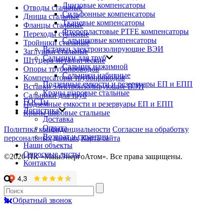
Линзовые компенсаторы
Отводы стальные
Сильфонные компенсаторы
Днища стальные
Тканевые компенсаторы
Фланцы стальные
Фторопластовые PTFE компенсаторы
Переходы стальные
Сальниковые компенсаторы
Тройники стальные
Вставки электроизолирующие ВЭИ
Заглушки стальные
Сальники для труб
Штуцера металлические
Сальник нажимной
Опоры трубопроводов
Сальники набивные
Компенсаторы трубопроводов
Подземные емкости и резервуары ЕП и ЕПП
Вставки электроизолирующие ВЭИ
Краны шаровые стальные
Сальники для труб
ГОСТы
Подземные емкости и резервуары ЕП и ЕПП
Логистика
Краны шаровые стальные
Доставка
Оплата
Политика конфиденциальности
Согласие на обработку
Возврат и гарантии
персональных данных
Карта сайта
Наши объекты
Опросные листы
©2026 ПК «МашЭнергоАтом». Все права защищены.
Контакты
Обратный звонок