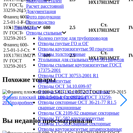
Марочник сталей
10Х17Н13М2Т
IV ГОСТ
Расчет расстояний
33259-2015
Документация
Фланец 600-
Фото продукции
2.5-01-1-F-Ст.
Производство
Ст.
10Х17Н13М2Т-
600
2.5
I
Продукция
10Х17Н13М2Т
IV ГОСТ
Отводы стальные
33259-2015
Колено гнутое для трубопроводов
Отводы гнутые ГО и ОГ
Фланец 600-
Отводы крутоизогнутые 90 градусов
2.5-01-1-J-Ст.
Ст.
Отводы толстостенные
10Х17Н13М2Т-
600
2.5
I
10Х17Н13М2Т
Угольники для стальных труб 90 градусов
IV ГОСТ
Отводы стальные крутоизогнутые ГОСТ
33259-2015
17375-2001
Отводы ГОСТ 30753-2001 R1
Похожие товары
крутоизогнутые
Отводы ОСТ 34.10.699-97
Отводы ОСТ 34.10.752-97 сварные
секционные (секторные)
Фланец плоский 100-2.5-01-1 Ст. 09Г2С ГОСТ 33259-
Отводы секторные ОСТ 36-21-77 R1.5
2015
подробнее
Ф
сварные секционные
2
Отводы СК 2109-92 сварные секторные
Отводы ТС-582 крутоизогнутые
Вы недавно просматривали
Отводы ТС-583 сварные секторные
Отводы крутоизогнутые штампосварные