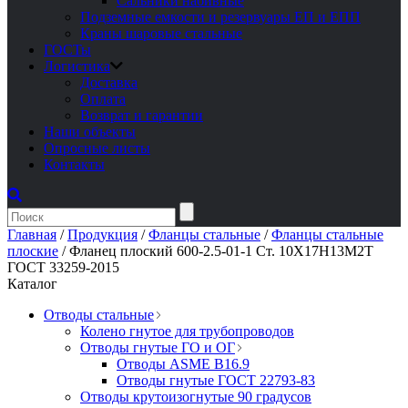
Сальники набивные
Подземные емкости и резервуары ЕП и ЕПП
Краны шаровые стальные
ГОСТы
Логистика
Доставка
Оплата
Возврат и гарантии
Наши объекты
Опросные листы
Контакты
Главная
/
Продукция
/
Фланцы стальные
/
Фланцы стальные
плоские
/
Фланец плоский 600-2.5-01-1 Ст. 10Х17Н13М2Т
ГОСТ 33259-2015
Каталог
Отводы стальные
Колено гнутое для трубопроводов
Отводы гнутые ГО и ОГ
Отводы ASME B16.9
Отводы гнутые ГОСТ 22793-83
Отводы крутоизогнутые 90 градусов