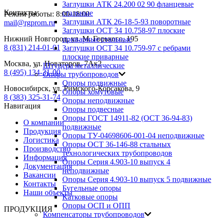
Заглушки АТК 24.200 02 90 фланцевые
Контакты
стальные
Режим работы: 8:00-18:00
Заглушки АТК 26-18-5-93 поворотные
mail@rgprom.ru
Заглушки ОСТ 34 10.758-97 плоские
Нижний Новгород, ул. М. Горького, 195
приварные стальные
8 (831) 214-01-01
Заглушки ОСТ 34 10.759-97 с ребрами
плоские приварные
Москва, ул. Новаторов, 7Ак2
Штуцера металлические
8 (495) 134-31-00
Опоры трубопроводов
Опоры подвижные
Новосибирск, ул. Римского-Корсакова, 9
Опоры хомутовые
8 (383) 325-31-74
Опоры неподвижные
Навигация
Опоры подвесные
Опоры ГОСТ 14911-82 (ОСТ 36-94-83)
О компании
подвижные
Продукция
Опоры ТУ-04698606-001-04 неподвижные
Логистика
Опоры ОСТ 36-146-88 стальных
Производство
технологических трубопроводов
Информация
Опоры Серия 4.903-10 выпуск 4
Документация
неподвижные
Вакансии
Опоры Серия 4.903-10 выпуск 5 подвижные
Контакты
Бугельные опоры
Наши объекты
Катковые опоры
Опоры ОСП и ОПП
ПРОДУКЦИЯ
Компенсаторы трубопроводов