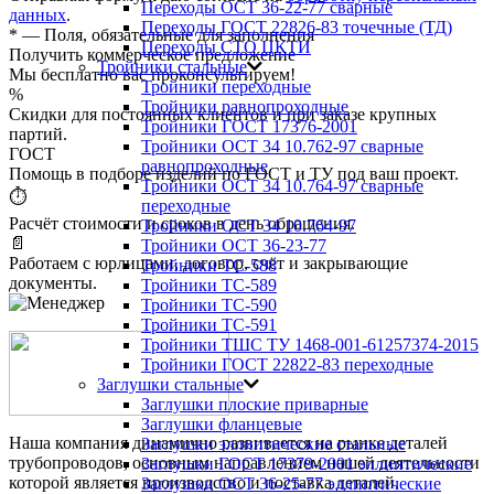
Переходы ОСТ 36-22-77 сварные
данных
.
Переходы ГОСТ 22826-83 точечные (ТД)
*
— Поля, обязательные для заполнения
Переходы СТО ЦКТИ
Получить коммерческое предложение
Тройники стальные
Мы бесплатно вас проконсультируем!
Тройники переходные
%
Тройники равнопроходные
Скидки для постоянных клиентов и при заказе крупных
Тройники ГОСТ 17376-2001
партий.
Тройники ОСТ 34 10.762-97 сварные
ГОСТ
равнопроходные
Помощь в подборе изделий по ГОСТ и ТУ под ваш проект.
Тройники ОСТ 34 10.764-97 сварные
⏱
переходные
Расчёт стоимости и сроков в день обращения.
Тройники ОСТ 34 10.764-97
📄
Тройники ОСТ 36-23-77
Работаем с юрлицами, договор, счёт и закрывающие
Тройники ТС-588
документы.
Тройники ТС-589
Тройники ТС-590
Тройники ТС-591
Тройники ТШС ТУ 1468-001-61257374-2015
Тройники ГОСТ 22822-83 переходные
Заглушки стальные
Заглушки плоские приварные
Заглушки фланцевые
Наша компания динамично развивается на рынке деталей
Заглушки эллиптические стальные
трубопроводов, основным направлением нашей деятельности
Заглушки ГОСТ 17379-2001 эллиптические
которой является производство и поставка деталей.
Заглушки ОСТ 36-25-77 эллиптические