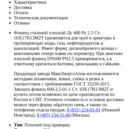
Характеристики
Доставка
Оплата
Техническая документация
Отзывы
Фланец стальной плоский Ду 600 Ру 2.5 Ст.
10Х17Н13М2Т применяется для труб и арматуры в
трубопроводах воды, газа, нефтепродуктов и
канализаций. Имеет форму дискообразного кольца с
монтажными отверстиями по периметру. При монтаже
плоский фланец DN600 PN2.5 приваривается, а к
ответному крепиться болтами, шпильками и гайками.
Продукция завода МашЭнергоАтом изготавливается
методами штамповки, ковки, гибки и резки в
соответствии с требованиями ГОСТ 33259-2015.
Заказать фланец 600-2.5-01-1 Ст. 10Х17Н13М2Т и
купить оптом возможно по цене производителя по
России и СНГ. Уточнить стоимость и условия доставки
можно через форму обратную связь, а также по
телефонам отдела продаж:
8 (831) 214-01-01
(Нижний
Новгород),
8 (495) 134-31-00
(Москва).
Тип
: Плоский под приварку