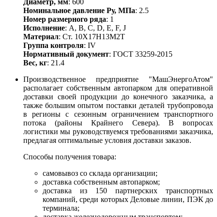
Диаметр, мм
: 600
Номинальное давление Ру, МПа
: 2.5
Номер размерного ряда
: 1
Исполнение
: A, B, С, D, E, F, J
Материал
: Ст. 10Х17Н13М2Т
Группа контроля
: IV
Нормативный документ
: ГОСТ 33259-2015
Вес, кг
: 21.4
Производственное предприятие "МашЭнергоАтом"
располагает собственным автопарком для оперативной
доставки своей продукции до конечного заказчика, а
также большим опытом поставки деталей трубопровода
в регионы с сезонным ограничением транспортного
потока (районы Крайнего Севера). В вопросах
логистики мы руководствуемся требованиями заказчика,
предлагая оптимальные условия доставки заказов.
Способы получения товара:
самовывоз со склада организации;
доставка собственным автопарком;
доставка из 150 партнерских транспортных
компаний, среди которых Деловые линии, ПЭК до
терминала;
доставка железнодорожным транспортом;