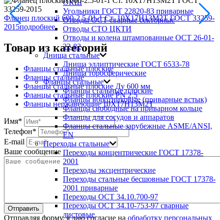
ОКШ
Угольники ГОСТ 22820-83 приварные
Фланец плоский 600-2.5-01-1 Ст. 10Х17Н13М2Т ГОСТ 33259-
Отводы ОСТ сварные секторные
2015
подробнее
Отводы СТО ЦКТИ
Отводы и колена штампованные ОСТ 26-01-
Товар из категорий
22-82
Днища стальные
Днища эллиптические ГОСТ 6533-78
Фланцы стальные плоские
Днища торосферические
Фланцы стальные
Фланцы стальные
Фланцы стальные плоские Ду 600 мм
Фланцы стальные плоские
Фланцы стальные плоские PN 2,5
Фланцы воротниковые (приварные встык)
Фланцы нержавеющие 10Х17Н13М2Т
Фланцы свободные на приварном кольце
Фланцы для сосудов и аппаратов
Имя
*
Фланцы стальные зарубежные ASME/ANSI,
Телефон
*
EN
E-mail
Переходы стальные
Ваше сообщение
Переходы концентрические ГОСТ 17378-
2001
Переходы эксцентрические
Переходы стальные бесшовные ГОСТ 17378-
2001 приварные
Переходы ОСТ 34.10.700-97
Переходы ОСТ 34.10-753-97 сварные
листовые
Отправляя форму, я даю согласие на
обработку персональных