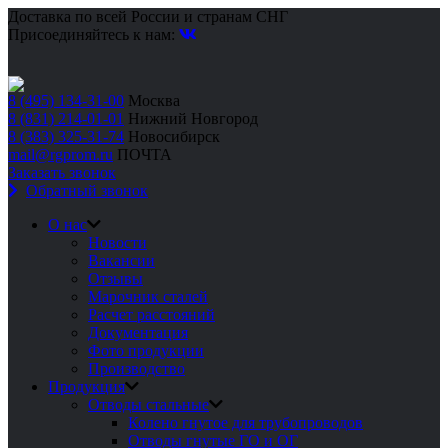
Доставка по всей России и странам СНГ
Присоединяйтесь к нам:
8 (495) 134-31-00
Москва
8 (831) 214-01-01
Нижний Новгород
8 (383) 325-31-74
Новосибирск
mail@rgprom.ru
ПОЧТА
Заказать звонок
Обратный звонок
О нас
Новости
Вакансии
Отзывы
Марочник сталей
Расчет расстояний
Документация
Фото продукции
Производство
Продукция
Отводы стальные
Колено гнутое для трубопроводов
Отводы гнутые ГО и ОГ