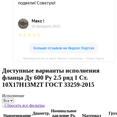
МашЭнергоАтом на карте Нижнего Новгорода — Яндекс Карты
Доступные варианты исполнения
фланца Ду 600 Ру 2.5 ряд 1 Ст.
10Х17Н13М2Т ГОСТ 33259-2015
Исполнение
Сбросить все фильтры
Номинальное
Диаметр,
Гру
Наименование
давление Ру,
Материал