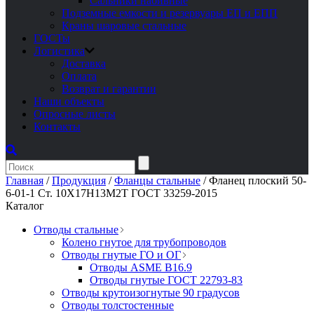
Сальники набивные
Подземные емкости и резервуары ЕП и ЕПП
Краны шаровые стальные
ГОСТы
Логистика
Доставка
Оплата
Возврат и гарантии
Наши объекты
Опросные листы
Контакты
Главная
/
Продукция
/
Фланцы стальные
/
Фланец плоский 50-
6-01-1 Ст. 10Х17Н13М2Т ГОСТ 33259-2015
Каталог
Отводы стальные
Колено гнутое для трубопроводов
Отводы гнутые ГО и ОГ
Отводы ASME B16.9
Отводы гнутые ГОСТ 22793-83
Отводы крутоизогнутые 90 градусов
Отводы толстостенные