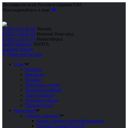
Доставка по всей России и странам СНГ
Присоединяйтесь к нам:
8 (495) 134-31-00
Москва
8 (831) 214-01-01
Нижний Новгород
8 (383) 325-31-74
Новосибирск
mail@rgprom.ru
ПОЧТА
Заказать звонок
Обратный звонок
О нас
Новости
Вакансии
Отзывы
Марочник сталей
Расчет расстояний
Документация
Фото продукции
Производство
Продукция
Отводы стальные
Колено гнутое для трубопроводов
Отводы гнутые ГО и ОГ