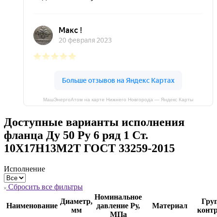
МашЭнергоАтом на карте Нижнего Новгорода — Яндекс Карты
Доступные варианты исполнения
фланца Ду 50 Ру 6 ряд 1 Ст.
10Х17Н13М2Т ГОСТ 33259-2015
Исполнение
Сбросить все фильтры
Номинальное
Диаметр,
Гру
Наименование
давление Ру,
Материал
мм
конт
МПа