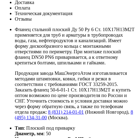
Доставка
Оплата
Техническая документация
Отзывы
Фланец стальной плоский Ду 50 Ру 6 Ст. 10Х17Н13М2Т
применяется для труб и арматуры в трубопроводах
воды, газа, нефтепродуктов и канализаций. Имеет
форму дискообразного кольца с монтажными
отверстиями по периметру. При монтаже плоский
фланец DN50 PN6 приваривается, а к ответному
крепиться болтами, шпильками и гайками.
Продукция завода МашЭнергоАтом изготавливается
методами штамповки, ковки, гибки и резки в
соответствии с требованиями ГОСТ 33259-2015.
Заказать фланец 50-6-01-1 Ст. 10Х17Н13М2Т и купить
оптом возможно по цене производителя по России и
СНГ. Уточнить стоимость и условия доставки можно
через форму обратную связь, а также по телефонам
отдела продаж:
8 (831) 214-01-01
(Нижний Новгород),
8
(495) 134-31-00
(Москва).
Тип
: Плоский под приварку
Диаметр, мм
: 50