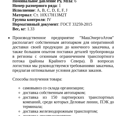
Номинальное давление Ру, МПа
: 6
Номер размерного ряда
: 1
Исполнение
: A, B, С, D, E, F, J
Материал
: Ст. 10Х17Н13М2Т
Группа контроля
: IV
Нормативный документ
: ГОСТ 33259-2015
Вес, кг
: 1.33
Производственное предприятие "МашЭнергоАтом"
располагает собственным автопарком для оперативной
доставки своей продукции до конечного заказчика, а
также большим опытом поставки деталей трубопровода
в регионы с сезонным ограничением транспортного
потока (районы Крайнего Севера). В вопросах
логистики мы руководствуемся требованиями заказчика,
предлагая оптимальные условия доставки заказов.
Способы получения товара:
самовывоз со склада организации;
доставка собственным автопарком;
доставка из 150 партнерских транспортных
компаний, среди которых Деловые линии, ПЭК до
терминала;
доставка железнодорожным транспортом;
доставка авиатранспортом;