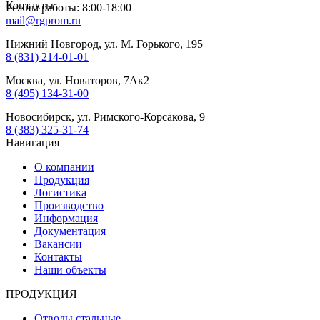
Контакты
Режим работы: 8:00-18:00
mail@rgprom.ru
Нижний Новгород, ул. М. Горького, 195
8 (831) 214-01-01
Москва, ул. Новаторов, 7Ак2
8 (495) 134-31-00
Новосибирск, ул. Римского-Корсакова, 9
8 (383) 325-31-74
Навигация
О компании
Продукция
Логистика
Производство
Информация
Документация
Вакансии
Контакты
Наши объекты
ПРОДУКЦИЯ
Отводы стальные