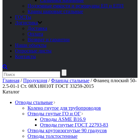
Сальники набивные
Подземные емкости и резервуары ЕП и ЕПП
Краны шаровые стальные
ГОСТы
Логистика
Доставка
Оплата
Возврат и гарантии
Наши объекты
Опросные листы
Контакты
Главная
/
Продукция
/
Фланцы стальные
/
Фланец плоский 50-
2.5-01-1 Ст. 08Х18Н10Т ГОСТ 33259-2015
Каталог
Отводы стальные
Колено гнутое для трубопроводов
Отводы гнутые ГО и ОГ
Отводы ASME B16.9
Отводы гнутые ГОСТ 22793-83
Отводы крутоизогнутые 90 градусов
Отводы толстостенные