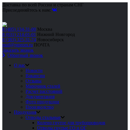
Доставка по всей России и странам СНГ
Присоединяйтесь к нам:
8 (495) 134-31-00
Москва
8 (831) 214-01-01
Нижний Новгород
8 (383) 325-31-74
Новосибирск
mail@rgprom.ru
ПОЧТА
Заказать звонок
Обратный звонок
О нас
Новости
Вакансии
Отзывы
Марочник сталей
Расчет расстояний
Документация
Фото продукции
Производство
Продукция
Отводы стальные
Колено гнутое для трубопроводов
Отводы гнутые ГО и ОГ