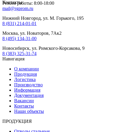
Контакты
Режим работы: 8:00-18:00
mail@rgprom.ru
Нижний Новгород, ул. М. Горького, 195
8 (831) 214-01-01
Москва, ул. Новаторов, 7Ак2
8 (495) 134-31-00
Новосибирск, ул. Римского-Корсакова, 9
8 (383) 325-31-74
Навигация
О компании
Продукция
Логистика
Производство
Информация
Документация
Вакансии
Контакты
Наши объекты
ПРОДУКЦИЯ
Отводы стальные