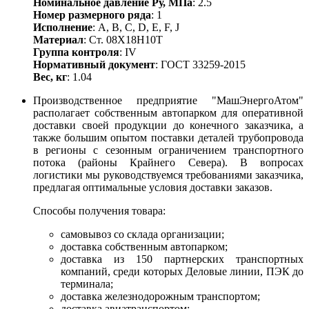
Номинальное давление Ру, МПа
: 2.5
Номер размерного ряда
: 1
Исполнение
: A, B, С, D, E, F, J
Материал
: Ст. 08Х18Н10Т
Группа контроля
: IV
Нормативный документ
: ГОСТ 33259-2015
Вес, кг
: 1.04
Производственное предприятие "МашЭнергоАтом"
располагает собственным автопарком для оперативной
доставки своей продукции до конечного заказчика, а
также большим опытом поставки деталей трубопровода
в регионы с сезонным ограничением транспортного
потока (районы Крайнего Севера). В вопросах
логистики мы руководствуемся требованиями заказчика,
предлагая оптимальные условия доставки заказов.
Способы получения товара:
самовывоз со склада организации;
доставка собственным автопарком;
доставка из 150 партнерских транспортных
компаний, среди которых Деловые линии, ПЭК до
терминала;
доставка железнодорожным транспортом;
доставка авиатранспортом;