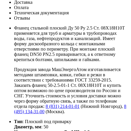
Доставка
Оплата
Техническая документация
Отзывы
Фланец стальной плоский Ду 50 Ру 2.5 Ст. 08Х18Н10Т
применяется для труб и арматуры в трубопроводах
воды, газа, нефтепродуктов и канализаций. Имеет
форму дискообразного кольца с монтажными
отверстиями по периметру. При монтаже плоский
фланец DN50 PN2.5 приваривается, а к ответному
крепиться болтами, шпильками и гайками.
Продукция завода МашЭнергоАтом изготавливается
методами штамповки, ковки, гибки и резки в
соответствии с требованиями ГОСТ 33259-2015.
Заказать фланец 50-2.5-01-1 Ст. 08Х18Н10Т и купить
оптом возможно по цене производителя по России и
СНГ. Уточнить стоимость и условия доставки можно
через форму обратную связь, а также по телефонам
отдела продаж:
8 (831) 214-01-01
(Нижний Новгород),
8
(495) 134-31-00
(Москва).
Тип
: Плоский под приварку
Диаметр, мм
: 50