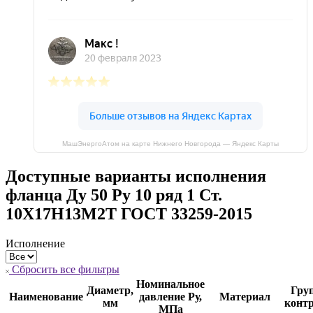
МашЭнергоАтом на карте Нижнего Новгорода — Яндекс Карты
Доступные варианты исполнения
фланца Ду 50 Ру 10 ряд 1 Ст.
10Х17Н13М2Т ГОСТ 33259-2015
Исполнение
Сбросить все фильтры
Номинальное
Диаметр,
Гру
Наименование
давление Ру,
Материал
мм
конт
МПа