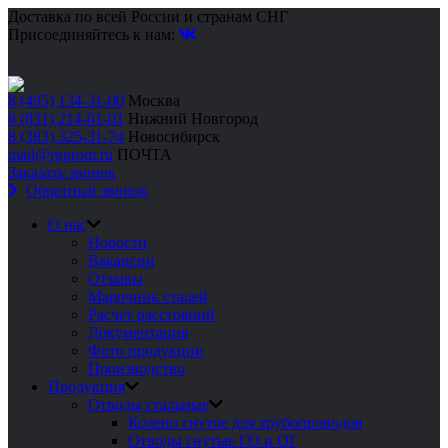
Доставка по всей России и странам СНГ
Присоединяйтесь к нам:
8 (495) 134-31-00
Москва
8 (831) 214-01-01
Нижний Новгород
8 (383) 325-31-74
Новосибирск
mail@rgprom.ru
ПОЧТА
Заказать звонок
Обратный звонок
О нас
Новости
Вакансии
Отзывы
Марочник сталей
Расчет расстояний
Документация
Фото продукции
Производство
Продукция
Отводы стальные
Колено гнутое для трубопроводов
Отводы гнутые ГО и ОГ