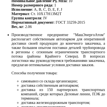
Номинальное давление Ру, МПа
: 10
Номер размерного ряда
: 1
Исполнение
: A, B, С, D, E, F, J
Материал
: Ст. 10Х17Н13М2Т
Группа контроля
: IV
Нормативный документ
: ГОСТ 33259-2015
Вес, кг
: 2.06
Производственное предприятие "МашЭнергоАтом"
располагает собственным автопарком для оперативной
доставки своей продукции до конечного заказчика, а
также большим опытом поставки деталей трубопровода
в регионы с сезонным ограничением транспортного
потока (районы Крайнего Севера). В вопросах
логистики мы руководствуемся требованиями заказчика,
предлагая оптимальные условия доставки заказов.
Способы получения товара:
самовывоз со склада организации;
доставка собственным автопарком;
доставка из 150 партнерских транспортных
компаний, среди которых Деловые линии, ПЭК до
терминала;
доставка железнодорожным транспортом;
доставка авиатранспортом;