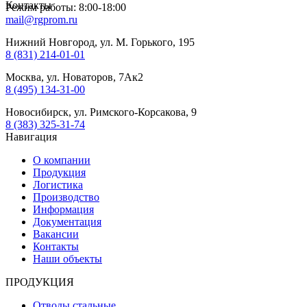
Контакты
Режим работы: 8:00-18:00
mail@rgprom.ru
Нижний Новгород, ул. М. Горького, 195
8 (831) 214-01-01
Москва, ул. Новаторов, 7Ак2
8 (495) 134-31-00
Новосибирск, ул. Римского-Корсакова, 9
8 (383) 325-31-74
Навигация
О компании
Продукция
Логистика
Производство
Информация
Документация
Вакансии
Контакты
Наши объекты
ПРОДУКЦИЯ
Отводы стальные