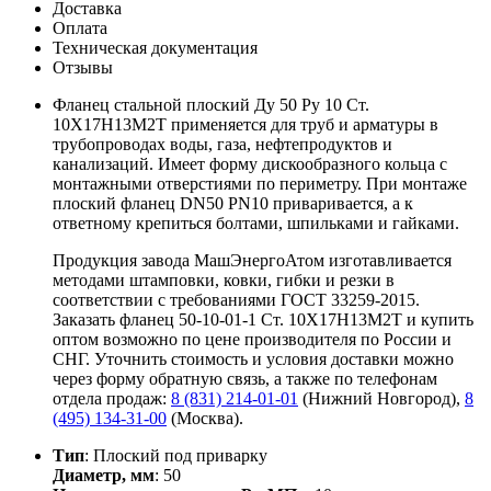
Доставка
Оплата
Техническая документация
Отзывы
Фланец стальной плоский Ду 50 Ру 10 Ст.
10Х17Н13М2Т применяется для труб и арматуры в
трубопроводах воды, газа, нефтепродуктов и
канализаций. Имеет форму дискообразного кольца с
монтажными отверстиями по периметру. При монтаже
плоский фланец DN50 PN10 приваривается, а к
ответному крепиться болтами, шпильками и гайками.
Продукция завода МашЭнергоАтом изготавливается
методами штамповки, ковки, гибки и резки в
соответствии с требованиями ГОСТ 33259-2015.
Заказать фланец 50-10-01-1 Ст. 10Х17Н13М2Т и купить
оптом возможно по цене производителя по России и
СНГ. Уточнить стоимость и условия доставки можно
через форму обратную связь, а также по телефонам
отдела продаж:
8 (831) 214-01-01
(Нижний Новгород),
8
(495) 134-31-00
(Москва).
Тип
: Плоский под приварку
Диаметр, мм
: 50