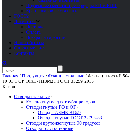
Сальники набивные
Подземные емкости и резервуары ЕП и ЕПП
Краны шаровые стальные
ГОСТы
Логистика
Доставка
Оплата
Возврат и гарантии
Наши объекты
Опросные листы
Контакты
Главная
/
Продукция
/
Фланцы стальные
/
Фланец плоский 50-
10-01-1 Ст. 10Х17Н13М2Т ГОСТ 33259-2015
Каталог
Отводы стальные
Колено гнутое для трубопроводов
Отводы гнутые ГО и ОГ
Отводы ASME B16.9
Отводы гнутые ГОСТ 22793-83
Отводы крутоизогнутые 90 градусов
Отводы толстостенные