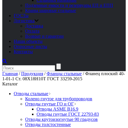
Сальники набивные
Подземные емкости и резервуары ЕП и ЕПП
Краны шаровые стальные
ГОСТы
Логистика
Доставка
Оплата
Возврат и гарантии
Наши объекты
Опросные листы
Контакты
Главная
/
Продукция
/
Фланцы стальные
/
Фланец плоский 40-
1-01-1 Ст. 08Х18Н10Т ГОСТ 33259-2015
Каталог
Отводы стальные
Колено гнутое для трубопроводов
Отводы гнутые ГО и ОГ
Отводы ASME B16.9
Отводы гнутые ГОСТ 22793-83
Отводы крутоизогнутые 90 градусов
Отводы толстостенные