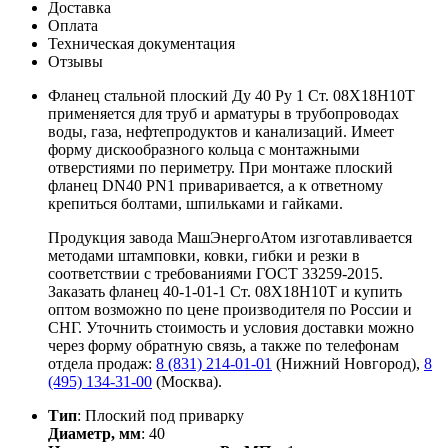
Доставка
Оплата
Техническая документация
Отзывы
Фланец стальной плоский Ду 40 Ру 1 Ст. 08Х18Н10Т
применяется для труб и арматуры в трубопроводах
воды, газа, нефтепродуктов и канализаций. Имеет
форму дискообразного кольца с монтажными
отверстиями по периметру. При монтаже плоский
фланец DN40 PN1 приваривается, а к ответному
крепиться болтами, шпильками и гайками.
Продукция завода МашЭнергоАтом изготавливается
методами штамповки, ковки, гибки и резки в
соответствии с требованиями ГОСТ 33259-2015.
Заказать фланец 40-1-01-1 Ст. 08Х18Н10Т и купить
оптом возможно по цене производителя по России и
СНГ. Уточнить стоимость и условия доставки можно
через форму обратную связь, а также по телефонам
отдела продаж:
8 (831) 214-01-01
(Нижний Новгород),
8
(495) 134-31-00
(Москва).
Тип
: Плоский под приварку
Диаметр, мм
: 40