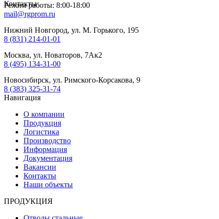
Контакты
Режим работы: 8:00-18:00
mail@rgprom.ru
Нижний Новгород, ул. М. Горького, 195
8 (831) 214-01-01
Москва, ул. Новаторов, 7Ак2
8 (495) 134-31-00
Новосибирск, ул. Римского-Корсакова, 9
8 (383) 325-31-74
Навигация
О компании
Продукция
Логистика
Производство
Информация
Документация
Вакансии
Контакты
Наши объекты
ПРОДУКЦИЯ
Отводы стальные