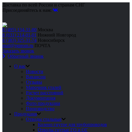
Доставка по всей России и странам СНГ
Присоединяйтесь к нам:
8 (495) 134-31-00
Москва
8 (831) 214-01-01
Нижний Новгород
8 (383) 325-31-74
Новосибирск
mail@rgprom.ru
ПОЧТА
Заказать звонок
Обратный звонок
О нас
Новости
Вакансии
Отзывы
Марочник сталей
Расчет расстояний
Документация
Фото продукции
Производство
Продукция
Отводы стальные
Колено гнутое для трубопроводов
Отводы гнутые ГО и ОГ