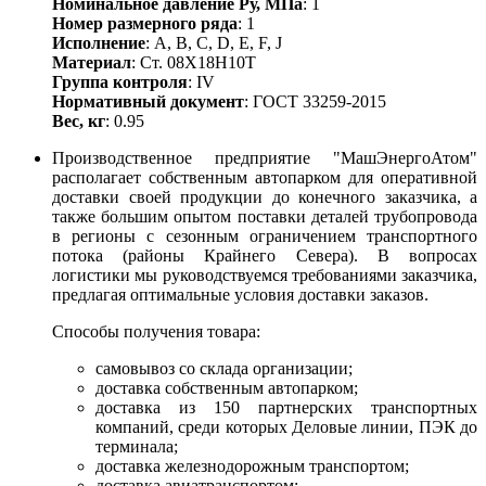
Номинальное давление Ру, МПа
: 1
Номер размерного ряда
: 1
Исполнение
: A, B, С, D, E, F, J
Материал
: Ст. 08Х18Н10Т
Группа контроля
: IV
Нормативный документ
: ГОСТ 33259-2015
Вес, кг
: 0.95
Производственное предприятие "МашЭнергоАтом"
располагает собственным автопарком для оперативной
доставки своей продукции до конечного заказчика, а
также большим опытом поставки деталей трубопровода
в регионы с сезонным ограничением транспортного
потока (районы Крайнего Севера). В вопросах
логистики мы руководствуемся требованиями заказчика,
предлагая оптимальные условия доставки заказов.
Способы получения товара:
самовывоз со склада организации;
доставка собственным автопарком;
доставка из 150 партнерских транспортных
компаний, среди которых Деловые линии, ПЭК до
терминала;
доставка железнодорожным транспортом;
доставка авиатранспортом;