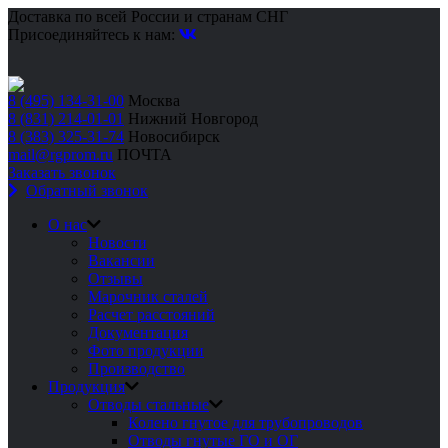
Доставка по всей России и странам СНГ
Присоединяйтесь к нам:
8 (495) 134-31-00
Москва
8 (831) 214-01-01
Нижний Новгород
8 (383) 325-31-74
Новосибирск
mail@rgprom.ru
ПОЧТА
Заказать звонок
Обратный звонок
О нас
Новости
Вакансии
Отзывы
Марочник сталей
Расчет расстояний
Документация
Фото продукции
Производство
Продукция
Отводы стальные
Колено гнутое для трубопроводов
Отводы гнутые ГО и ОГ