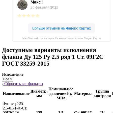
МашЭнергоАтом на карте Нижнего Новгорода — Яндекс Карты
Доступные варианты исполнения
фланца Ду 125 Ру 2.5 ряд 1 Ст. 09Г2С
ГОСТ 33259-2015
Исполнение
Сбросить все фильтры
Номинальное
Диаметр,
Группа
Наименование
давление Ру,
Материал
мм
контроля
МПа
Фланец 125-
2.5-01-1-A-Ст.
09Г2С-IV
125
2.5
Ст. 09Г2С
IV