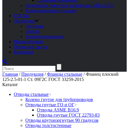
Сальники набивные
Подземные емкости и резервуары ЕП и ЕПП
Краны шаровые стальные
ГОСТы
Логистика
Доставка
Оплата
Возврат и гарантии
Наши объекты
Опросные листы
Контакты
Главная
/
Продукция
/
Фланцы стальные
/
Фланец плоский
125-2.5-01-1 Ст. 09Г2С ГОСТ 33259-2015
Каталог
Отводы стальные
Колено гнутое для трубопроводов
Отводы гнутые ГО и ОГ
Отводы ASME B16.9
Отводы гнутые ГОСТ 22793-83
Отводы крутоизогнутые 90 градусов
Отводы толстостенные