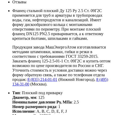
Отзывы
Фланец стальной плоский Ду 125 Ру 2.5 Ст. 09Г2С
применяется для труб и арматуры в трубопроводах
воды, газа, нефтепродуктов и канализаций. Имеет
форму дискообразного кольца с монтажными
отверстиями по периметру. При монтаже плоский
фланец DN125 PN2.5 приваривается, а к ответному
крепиться болтами, шпильками и гайками.
Продукция завода МашЭнергоАтом изготавливается
методами штамповки, ковки, гибки и резки в
соответствии с требованиями ГОСТ 33259-2015.
Заказать фланец 125-2.5-01-1 Ст. 09Г2С и купить оптом
возможно по цене производителя по России и СНГ.
Уточнить стоимость и условия доставки можно через
форму обратную связь, а также по телефонам отдела
продаж:
8 (831) 214-01-01
(Нижний Новгород),
8 (495)
134-31-00
(Москва).
Тип
: Плоский под приварку
Диаметр, мм
: 125
Номинальное давление Ру, МПа
: 2.5
Номер размерного ряда
: 1
Исполнение
: A, B, С, D, E, F, J