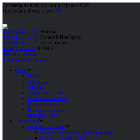
Доставка по всей России и странам СНГ
Присоединяйтесь к нам:
8 (495) 134-31-00
Москва
8 (831) 214-01-01
Нижний Новгород
8 (383) 325-31-74
Новосибирск
mail@rgprom.ru
ПОЧТА
Заказать звонок
Обратный звонок
О нас
Новости
Вакансии
Отзывы
Марочник сталей
Расчет расстояний
Документация
Фото продукции
Производство
Продукция
Отводы стальные
Колено гнутое для трубопроводов
Отводы гнутые ГО и ОГ