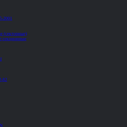
5-2001
е (секторные)
е секционные
Ш
2-82
EN