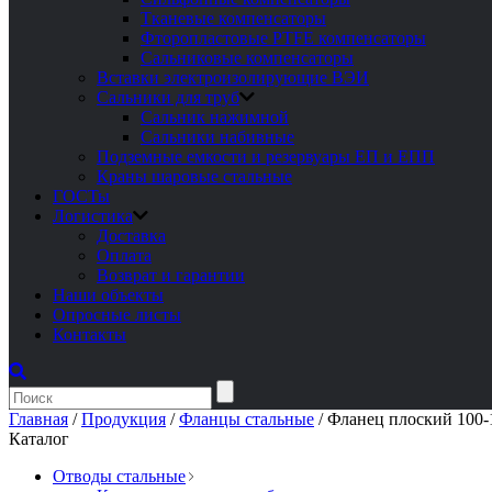
Тканевые компенсаторы
Фторопластовые PTFE компенсаторы
Сальниковые компенсаторы
Вставки электроизолирующие ВЭИ
Сальники для труб
Сальник нажимной
Сальники набивные
Подземные емкости и резервуары ЕП и ЕПП
Краны шаровые стальные
ГОСТы
Логистика
Доставка
Оплата
Возврат и гарантии
Наши объекты
Опросные листы
Контакты
Главная
/
Продукция
/
Фланцы стальные
/
Фланец плоский 100-
Каталог
Отводы стальные