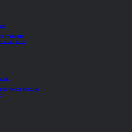
ные
ые стальные
ие приварные
жные
ских трубопроводов
е