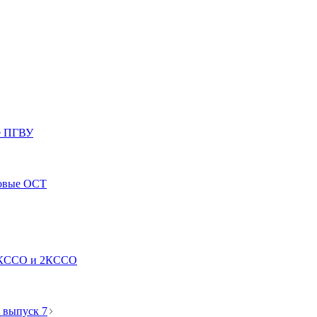
е ПГВУ
ловые ОСТ
е КССО и 2КССО
 выпуск 7