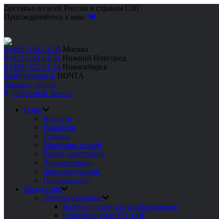
Доставка по всей России и странам СНГ
Присоединяйтесь к нам:
8 (495) 134-31-00
Москва
8 (831) 214-01-01
Нижний Новгород
8 (383) 325-31-74
Новосибирск
mail@rgprom.ru
ПОЧТА
Заказать звонок
Обратный звонок
О нас
Новости
Вакансии
Отзывы
Марочник сталей
Расчет расстояний
Документация
Фото продукции
Производство
Продукция
Отводы стальные
Колено гнутое для трубопроводов
Отводы гнутые ГО и ОГ