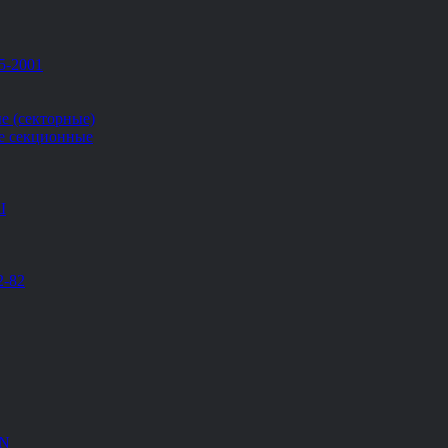
5-2001
е (секторные)
е секционные
Ш
2-82
EN