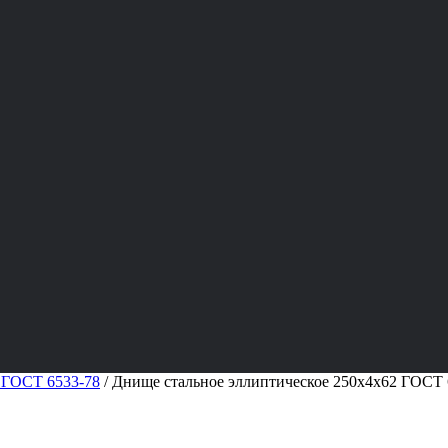
 ГОСТ 6533-78
/
Днище стальное эллиптическое 250х4х62 ГОСТ 