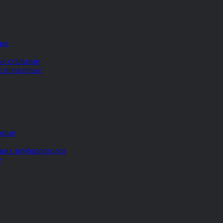
ные
ые стальные
ие приварные
жные
ских трубопроводов
е