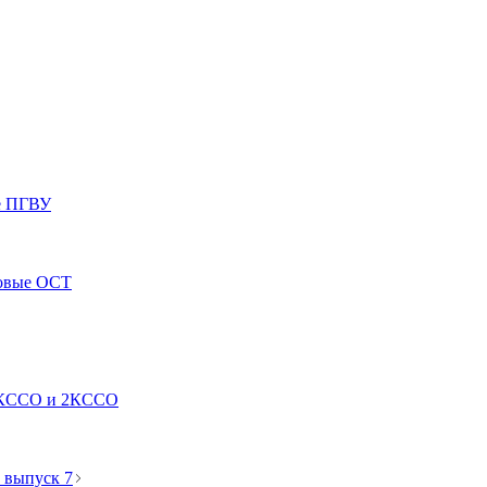
е ПГВУ
ловые ОСТ
е КССО и 2КССО
 выпуск 7