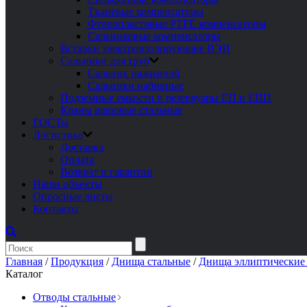
Тканевые компенсаторы
Фторопластовые PTFE компенсаторы
Сальниковые компенсаторы
Вставки электроизолирующие ВЭИ
Сальники для труб
Сальник нажимной
Сальники набивные
Подземные емкости и резервуары ЕП и ЕПП
Краны шаровые стальные
ГОСТы
Логистика
Доставка
Оплата
Возврат и гарантии
Наши объекты
Опросные листы
Контакты
Главная
/
Продукция
/
Днища стальные
/
Днища эллиптические
Каталог
Отводы стальные