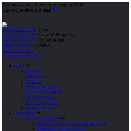
Доставка по всей России и странам СНГ
Присоединяйтесь к нам:
8 (495) 134-31-00
Москва
8 (831) 214-01-01
Нижний Новгород
8 (383) 325-31-74
Новосибирск
mail@rgprom.ru
ПОЧТА
Заказать звонок
Обратный звонок
О нас
Новости
Вакансии
Отзывы
Марочник сталей
Расчет расстояний
Документация
Фото продукции
Производство
Продукция
Отводы стальные
Колено гнутое для трубопроводов
Отводы гнутые ГО и ОГ