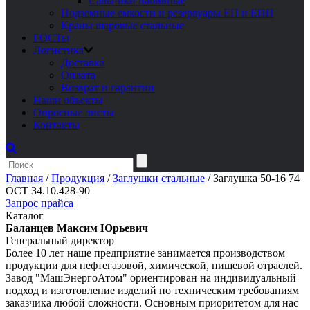
Сальники набивные
Подземные емкости и резервуары ЕП и ЕПП
Краны шаровые стальные
ГОСТы
Логистика
Доставка
Оплата
Возврат и гарантии
Наши объекты
Опросные листы
Контакты
Главная
/
Продукция
/
Заглушки стальные
/
Заглушка 50-16 74
ОСТ 34.10.428-90
Запрос прайса
Каталог
Баланцев Максим Юрьевич
Генеральный директор
Более 10 лет наше предприятие занимается производством
продукции для нефтегазовой, химической, пищевой отраслей.
Завод "МашЭнергоАтом" ориентирован на индивидуальный
подход и изготовление изделий по техническим требованиям
заказчика любой сложности. Основным приоритетом для нас