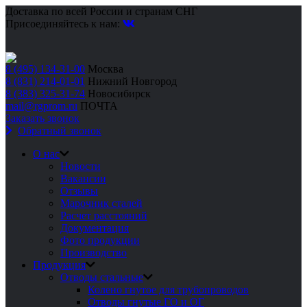
Доставка по всей России и странам СНГ
Присоединяйтесь к нам:
8 (495) 134-31-00
Москва
8 (831) 214-01-01
Нижний Новгород
8 (383) 325-31-74
Новосибирск
mail@rgprom.ru
ПОЧТА
Заказать звонок
Обратный звонок
О нас
Новости
Вакансии
Отзывы
Марочник сталей
Расчет расстояний
Документация
Фото продукции
Производство
Продукция
Отводы стальные
Колено гнутое для трубопроводов
Отводы гнутые ГО и ОГ