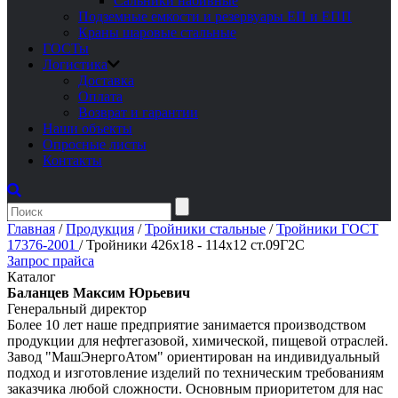
Сальники набивные
Подземные емкости и резервуары ЕП и ЕПП
Краны шаровые стальные
ГОСТы
Логистика
Доставка
Оплата
Возврат и гарантии
Наши объекты
Опросные листы
Контакты
Главная
/
Продукция
/
Тройники стальные
/
Тройники ГОСТ
17376-2001
/
Тройники 426х18 - 114х12 ст.09Г2С
Запрос прайса
Каталог
Баланцев Максим Юрьевич
Генеральный директор
Более 10 лет наше предприятие занимается производством
продукции для нефтегазовой, химической, пищевой отраслей.
Завод "МашЭнергоАтом" ориентирован на индивидуальный
подход и изготовление изделий по техническим требованиям
заказчика любой сложности. Основным приоритетом для нас