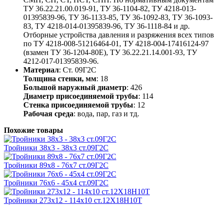
ТУ 36.22.21.00.019-91, ТУ 36-1104-82, ТУ 4218-013-
01395839-96, ТУ 36-1133-85, ТУ 36-1092-83, ТУ 36-1093-
83, ТУ 4218-014-01395839-96, ТУ 36-1118-84 и др.
Отборные устройства давления и разряжения всех типов
по ТУ 4218-008-51216464-01, ТУ 4218-004-17416124-97
(взамен ТУ 36-1204-80Е), ТУ 36.22.21.14.001-93, ТУ
4212-017-01395839-96.
Материал
: Ст. 09Г2С
Толщина стенки, мм
: 18
Большой наружный диаметр
: 426
Диаметр присоединяемой трубы
: 114
Стенка присоединяемой трубы
: 12
Рабочая среда
: вода, пар, газ и тд.
Похожие товары
Тройники 38х3 - 38х3 ст.09Г2С
Тройники 89х8 - 76х7 ст.09Г2С
Тройники 76х6 - 45х4 ст.09Г2С
Тройники 273х12 - 114х10 ст.12Х18Н10Т