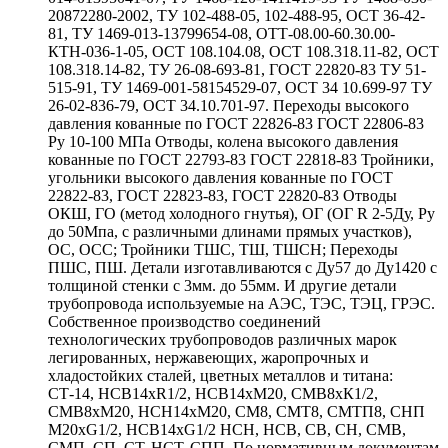
20872280-2002, ТУ 102-488-05, 102-488-95, ОСТ 36-42-
81, ТУ 1469-013-13799654-08, ОТТ-08.00-60.30.00-
КТН-036-1-05, ОСТ 108.104.08, ОСТ 108.318.11-82, ОСТ
108.318.14-82, ТУ 26-08-693-81, ГОСТ 22820-83 ТУ 51-
515-91, ТУ 1469-001-58154529-07, ОСТ 34 10.699-97 ТУ
26-02-836-79, ОСТ 34.10.701-97. Переходы высокого
давления кованные по ГОСТ 22826-83 ГОСТ 22806-83
Ру 10-100 МПа Отводы, колена высокого давления
кованные по ГОСТ 22793-83 ГОСТ 22818-83 Тройники,
угольники высокого давления кованные по ГОСТ
22822-83, ГОСТ 22823-83, ГОСТ 22820-83 Отводы
ОКШ, ГО (метод холодного гнутья), ОГ (ОГ R 2-5Ду, Ру
до 50Мпа, с различными длинами прямых участков),
ОС, ОСС; Тройники ТШС, ТШ, ТШСН; Переходы
ПШС, ПШ. Детали изготавливаются с Ду57 до Ду1420 с
толщиной стенки с 3мм. до 55мм. И другие детали
трубопровода используемые на АЭС, ТЭС, ТЭЦ, ГРЭС.
Собственное производство соединений
технологических трубопроводов различных марок
легированных, нержавеющих, жаропрочных и
хладостойких сталей, цветных металлов и титана:
СТ-14, НСВ14хR1/2, НСВ14хМ20, СМВ8хК1/2,
СМВ8хМ20, НСН14хМ20, СМ8, СМТ8, СМТП8, СНП
М20хG1/2, НСВ14хG1/2 НСН, НСВ, СВ, СН, СМВ,
СМП, СП, СТ, НСТ, СПП. По нормативным документам