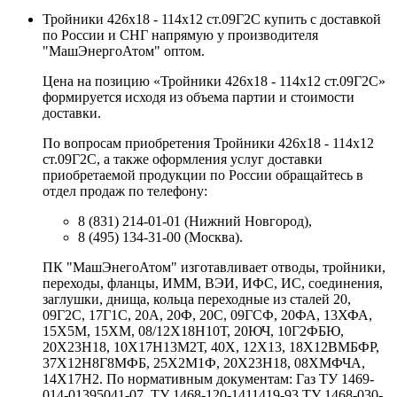
Тройники 426х18 - 114х12 ст.09Г2С купить с доставкой
по России и СНГ напрямую у производителя
"МашЭнергоАтом" оптом.
Цена на позицию «Тройники 426х18 - 114х12 ст.09Г2С»
формируется исходя из объема партии и стоимости
доставки.
По вопросам приобретения Тройники 426х18 - 114х12
ст.09Г2С, а также оформления услуг доставки
приобретаемой продукции по России обращайтесь в
отдел продаж по телефону:
8 (831) 214-01-01 (Нижний Новгород),
8 (495) 134-31-00 (Москва).
ПК "МашЭнегоАтом" изготавливает отводы, тройники,
переходы, фланцы, ИММ, ВЭИ, ИФС, ИС, соединения,
заглушки, днища, кольца переходные из сталей 20,
09Г2С, 17Г1С, 20А, 20Ф, 20С, 09ГСФ, 20ФА, 13ХФА,
15Х5М, 15ХМ, 08/12Х18Н10Т, 20ЮЧ, 10Г2ФБЮ,
20Х23Н18, 10Х17Н13М2Т, 40Х, 12Х13, 18Х12ВМБФР,
37Х12Н8Г8МФБ, 25Х2М1Ф, 20Х23Н18, 08ХМФЧА,
14Х17Н2. По нормативным документам: Газ ТУ 1469-
014-01395041-07, ТУ 1468-120-1411419-93 ТУ 1468-030-