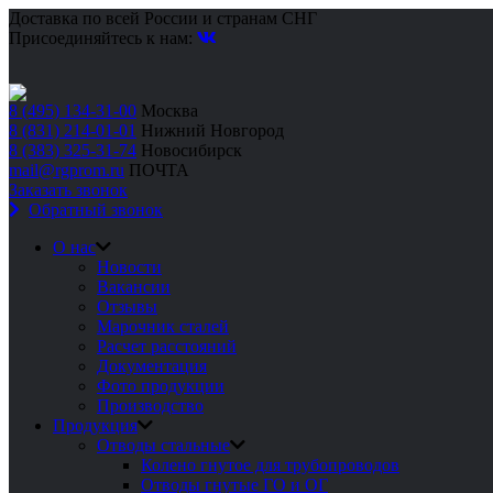
Доставка по всей России и странам СНГ
Присоединяйтесь к нам:
8 (495) 134-31-00
Москва
8 (831) 214-01-01
Нижний Новгород
8 (383) 325-31-74
Новосибирск
mail@rgprom.ru
ПОЧТА
Заказать звонок
Обратный звонок
О нас
Новости
Вакансии
Отзывы
Марочник сталей
Расчет расстояний
Документация
Фото продукции
Производство
Продукция
Отводы стальные
Колено гнутое для трубопроводов
Отводы гнутые ГО и ОГ