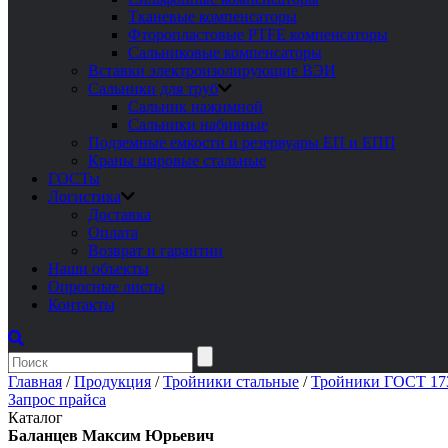
Тканевые компенсаторы
Фторопластовые PTFE компенсаторы
Сальниковые компенсаторы
Вставки электроизолирующие ВЭИ
Сальники для труб
Сальник нажимной
Сальники набивные
Подземные емкости и резервуары ЕП и ЕПП
Краны шаровые стальные
ГОСТы
Логистика
Доставка
Оплата
Возврат и гарантии
Наши объекты
Опросные листы
Контакты
Главная
/
Продукция
/
Тройники стальные
/
Тройники ГОСТ 17
Запрос прайса
Каталог
Баланцев Максим Юрьевич