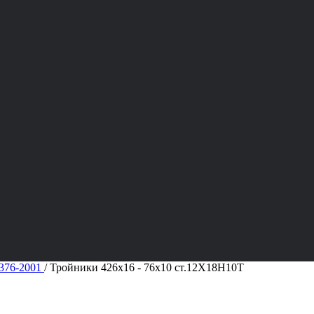
376-2001
/
Тройники 426х16 - 76х10 ст.12Х18Н10Т