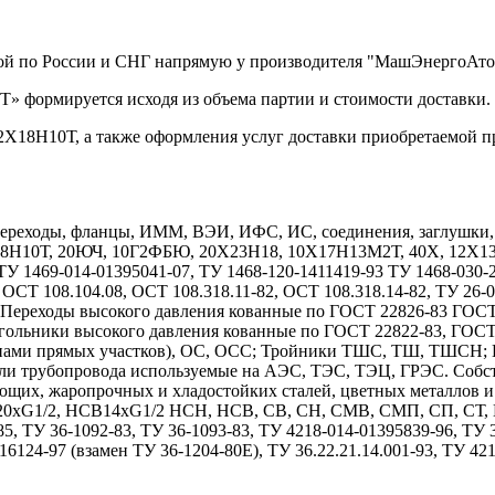
кой по России и СНГ напрямую у производителя "МашЭнергоАто
» формируется исходя из объема партии и стоимости доставки.
2Х18Н10Т, а также оформления услуг доставки приобретаемой п
реходы, фланцы, ИММ, ВЭИ, ИФС, ИС, соединения, заглушки, дн
Х18Н10Т, 20ЮЧ, 10Г2ФБЮ, 20Х23Н18, 10Х17Н13М2Т, 40Х, 12
1469-014-01395041-07, ТУ 1468-120-1411419-93 ТУ 1468-030-208
 ОСТ 108.104.08, ОСТ 108.318.11-82, ОСТ 108.318.14-82, ТУ 26-
7. Переходы высокого давления кованные по ГОСТ 22826-83 ГОС
гольники высокого давления кованные по ГОСТ 22822-83, ГОС
длинами прямых участков), ОС, ОСС; Тройники ТШС, ТШ, ТШСН;
тали трубопровода используемые на АЭС, ТЭС, ТЭЦ, ГРЭС. Собс
ющих, жаропрочных и хладостойких сталей, цветных металлов 
1/2, НСВ14хG1/2 НСН, НСВ, СВ, СН, СМВ, СМП, СП, СТ, НСТ
85, ТУ 36-1092-83, ТУ 36-1093-83, ТУ 4218-014-01395839-96, ТУ
6124-97 (взамен ТУ 36-1204-80Е), ТУ 36.22.21.14.001-93, ТУ 42