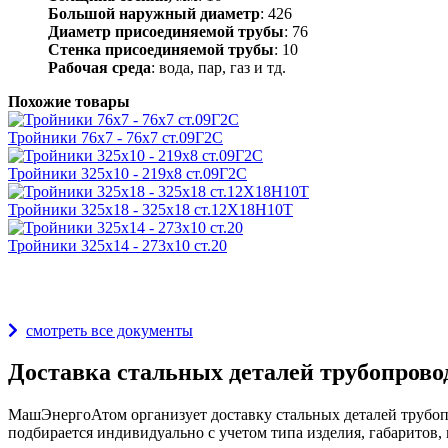
Большой наружный диаметр
: 426
Диаметр присоединяемой трубы
: 76
Стенка присоединяемой трубы
: 10
Рабочая среда
: вода, пар, газ и тд.
Похожие товары
Тройники 76х7 - 76х7 ст.09Г2С
Тройники 325х10 - 219х8 ст.09Г2С
Тройники 325х18 - 325х18 ст.12Х18Н10Т
Тройники 325х14 - 273х10 ст.20
Награды и дипломы
смотреть все документы
Доставка стальных деталей трубопрово
МашЭнергоАтом организует доставку стальных деталей трубопр
подбирается индивидуально с учетом типа изделия, габаритов, 