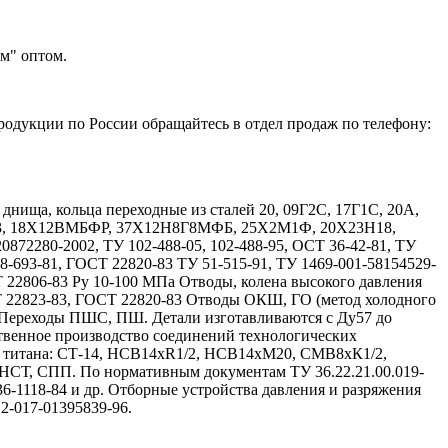
м" оптом.
родукции по России обращайтесь в отдел продаж по телефону:
ища, кольца переходные из сталей 20, 09Г2С, 17Г1С, 20А,
Х13, 18Х12ВМБФР, 37Х12Н8Г8МФБ, 25Х2М1Ф, 20Х23Н18,
72280-2002, ТУ 102-488-05, 102-488-95, ОСТ 36-42-81, ТУ
08-693-81, ГОСТ 22820-83 ТУ 51-515-91, ТУ 1469-001-58154529-
Т 22806-83 Ру 10-100 МПа Отводы, колена высокого давления
Т 22823-83, ГОСТ 22820-83 Отводы ОКШ, ГО (метод холодного
 Переходы ПШС, ПШ. Детали изготавливаются с Ду57 до
твенное производство соединений технологических
и титана: СТ-14, НСВ14хR1/2, НСВ14хМ20, СМВ8хК1/2,
, СПП. По нормативным документам ТУ 36.22.21.00.019-
 36-1118-84 и др. Отборные устройства давления и разряжения
12-017-01395839-96.