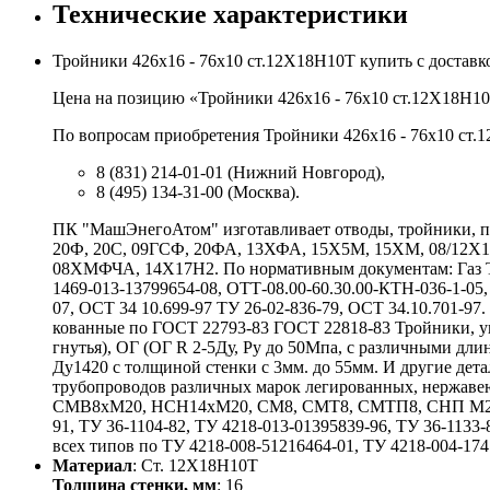
Технические характеристики
Тройники 426х16 - 76х10 ст.12Х18Н10Т купить с достав
Цена на позицию «Тройники 426х16 - 76х10 ст.12Х18Н10Т
По вопросам приобретения Тройники 426х16 - 76х10 ст.1
8 (831) 214-01-01 (Нижний Новгород),
8 (495) 134-31-00 (Москва).
ПК "МашЭнегоАтом" изготавливает отводы, тройники, пе
20Ф, 20С, 09ГСФ, 20ФА, 13ХФА, 15Х5М, 15ХМ, 08/12
08ХМФЧА, 14Х17Н2. По нормативным документам: Газ ТУ 
1469-013-13799654-08, ОТТ-08.00-60.30.00-КТН-036-1-05,
07, ОСТ 34 10.699-97 ТУ 26-02-836-79, ОСТ 34.10.701-9
кованные по ГОСТ 22793-83 ГОСТ 22818-83 Тройники, у
гнутья), ОГ (ОГ R 2-5Ду, Ру до 50Мпа, с различными 
Ду1420 с толщиной стенки с 3мм. до 55мм. И другие де
трубопроводов различных марок легированных, нержаве
СМВ8хМ20, НСН14хМ20, СМ8, СМТ8, СМТП8, СНП М20хG
91, ТУ 36-1104-82, ТУ 4218-013-01395839-96, ТУ 36-1133-
всех типов по ТУ 4218-008-51216464-01, ТУ 4218-004-1741
Материал
: Ст. 12Х18Н10Т
Толщина стенки, мм
: 16