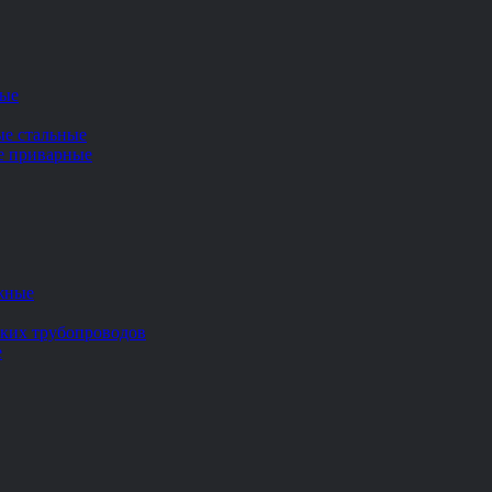
ные
ые стальные
ие приварные
жные
ских трубопроводов
е