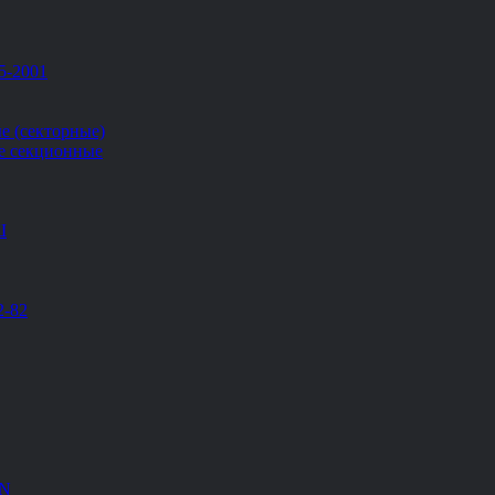
5-2001
е (секторные)
е секционные
Ш
2-82
EN