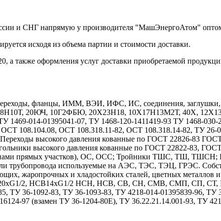
 России и СНГ напрямую у производителя "МашЭнергоАтом" опто
ируется исходя из объема партии и стоимости доставки.
20, а также оформления услуг доставки приобретаемой продукци
реходы, фланцы, ИММ, ВЭИ, ИФС, ИС, соединения, заглушки, дн
Х18Н10Т, 20ЮЧ, 10Г2ФБЮ, 20Х23Н18, 10Х17Н13М2Т, 40Х, 12
1469-014-01395041-07, ТУ 1468-120-1411419-93 ТУ 1468-030-208
 ОСТ 108.104.08, ОСТ 108.318.11-82, ОСТ 108.318.14-82, ТУ 26-
7. Переходы высокого давления кованные по ГОСТ 22826-83 ГОС
гольники высокого давления кованные по ГОСТ 22822-83, ГОС
длинами прямых участков), ОС, ОСС; Тройники ТШС, ТШ, ТШСН;
тали трубопровода используемые на АЭС, ТЭС, ТЭЦ, ГРЭС. Собс
ющих, жаропрочных и хладостойких сталей, цветных металлов 
1/2, НСВ14хG1/2 НСН, НСВ, СВ, СН, СМВ, СМП, СП, СТ, НСТ
85, ТУ 36-1092-83, ТУ 36-1093-83, ТУ 4218-014-01395839-96, ТУ
6124-97 (взамен ТУ 36-1204-80Е), ТУ 36.22.21.14.001-93, ТУ 42