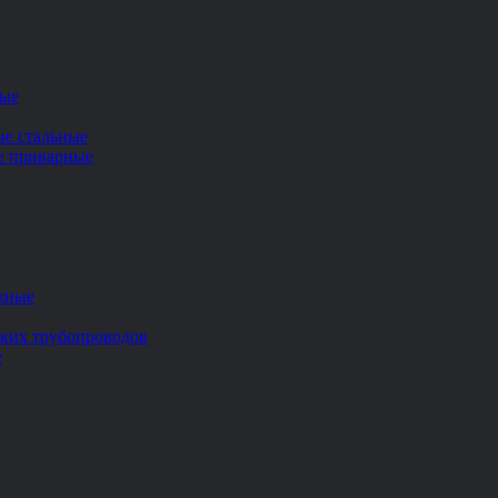
ные
ые стальные
ие приварные
жные
ских трубопроводов
е