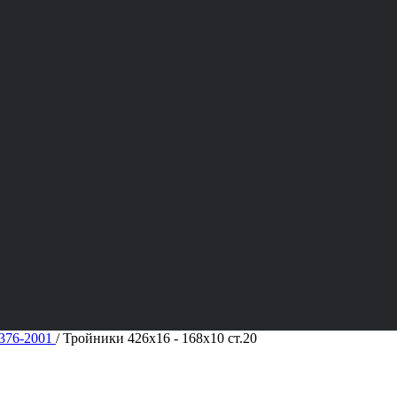
376-2001
/
Тройники 426х16 - 168х10 ст.20