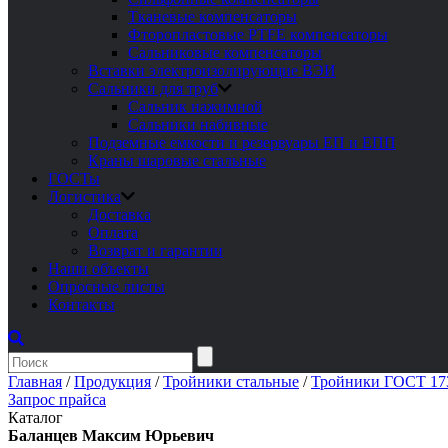
Тканевые компенсаторы
Фторопластовые PTFE компенсаторы
Сальниковые компенсаторы
Вставки электроизолирующие ВЭИ
Сальники для труб
Сальник нажимной
Сальники набивные
Подземные емкости и резервуары ЕП и ЕПП
Краны шаровые стальные
ГОСТы
Логистика
Доставка
Оплата
Возврат и гарантии
Наши объекты
Опросные листы
Контакты
Главная
/
Продукция
/
Тройники стальные
/
Тройники ГОСТ 17
Запрос прайса
Каталог
Баланцев Максим Юрьевич