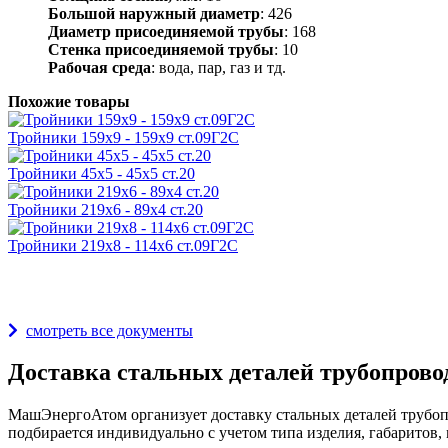
Большой наружный диаметр
: 426
Диаметр присоединяемой трубы
: 168
Стенка присоединяемой трубы
: 10
Рабочая среда
: вода, пар, газ и тд.
Похожие товары
Тройники 159х9 - 159х9 ст.09Г2С
Тройники 45х5 - 45х5 ст.20
Тройники 219х6 - 89х4 ст.20
Тройники 219х8 - 114х6 ст.09Г2С
Награды и дипломы
смотреть все документы
Доставка стальных деталей трубопрово
МашЭнергоАтом организует доставку стальных деталей трубопр
подбирается индивидуально с учетом типа изделия, габаритов, 