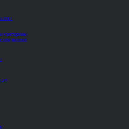
5-2001
е (секторные)
е секционные
Ш
2-82
EN