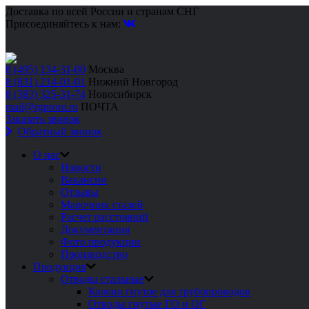
Доставка по всей России и странам СНГ
Присоединяйтесь к нам:
8 (495) 134-31-00
Москва
8 (831) 214-01-01
Нижний Новгород
8 (383) 325-31-74
Новосибирск
mail@rgprom.ru
ПОЧТА
Заказать звонок
Обратный звонок
О нас
Новости
Вакансии
Отзывы
Марочник сталей
Расчет расстояний
Документация
Фото продукции
Производство
Продукция
Отводы стальные
Колено гнутое для трубопроводов
Отводы гнутые ГО и ОГ