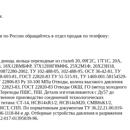
м.
и по России обращайтесь в отдел продаж по телефону:
ища, кольца переходные из сталей 20, 09Г2С, 17Г1С, 20А,
Х13, 18Х12ВМБФР, 37Х12Н8Г8МФБ, 25Х2М1Ф, 20Х23Н18,
72280-2002, ТУ 102-488-05, 102-488-95, ОСТ 36-42-81, ТУ
08-693-81, ГОСТ 22820-83 ТУ 51-515-91, ТУ 1469-001-58154529-
Т 22806-83 Ру 10-100 МПа Отводы, колена высокого давления
Т 22823-83, ГОСТ 22820-83 Отводы ОКШ, ГО (метод холодного
 Переходы ПШС, ПШ. Детали изготавливаются с Ду57 до
твенное производство соединений технологических
и титана: СТ-14, НСВ14хR1/2, НСВ14хМ20, СМВ8хК1/2,
, СПП. По нормативным документам ТУ 36.22.21.00.019-
 36-1118-84 и др. Отборные устройства давления и разряжения
12-017-01395839-96.