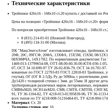
Технические характеристики
Тройники 426х16 - 168х10 ст.20 купить с доставкой по
Цена на позицию «Тройники 426х16 - 168х10 ст.20» форм
По вопросам приобретения Тройники 426х16 - 168х10 ст.
8 (831) 214-01-01 (Нижний Новгород),
8 (495) 134-31-00 (Москва).
ПК "МашЭнегоАтом" изготавливает отводы, тройники, пе
20Ф, 20С, 09ГСФ, 20ФА, 13ХФА, 15Х5М, 15ХМ, 08/12
08ХМФЧА, 14Х17Н2. По нормативным документам: Газ ТУ 
1469-013-13799654-08, ОТТ-08.00-60.30.00-КТН-036-1-05,
07, ОСТ 34 10.699-97 ТУ 26-02-836-79, ОСТ 34.10.701-9
кованные по ГОСТ 22793-83 ГОСТ 22818-83 Тройники, у
гнутья), ОГ (ОГ R 2-5Ду, Ру до 50Мпа, с различными 
Ду1420 с толщиной стенки с 3мм. до 55мм. И другие де
трубопроводов различных марок легированных, нержаве
СМВ8хМ20, НСН14хМ20, СМ8, СМТ8, СМТП8, СНП М20хG
91, ТУ 36-1104-82, ТУ 4218-013-01395839-96, ТУ 36-1133-
всех типов по ТУ 4218-008-51216464-01, ТУ 4218-004-1741
Материал
: Ст. 20
Толщина стенки, мм
: 16