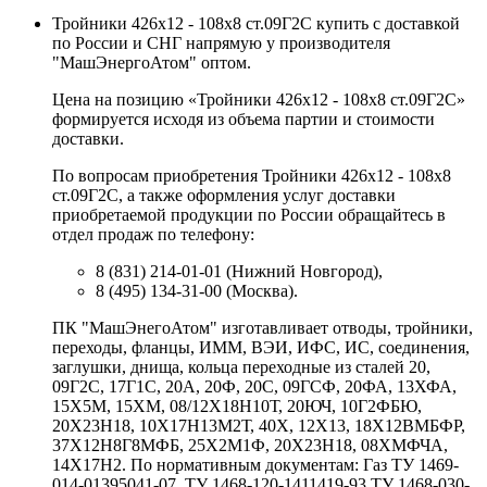
Тройники 426х12 - 108х8 ст.09Г2С купить с доставкой
по России и СНГ напрямую у производителя
"МашЭнергоАтом" оптом.
Цена на позицию «Тройники 426х12 - 108х8 ст.09Г2С»
формируется исходя из объема партии и стоимости
доставки.
По вопросам приобретения Тройники 426х12 - 108х8
ст.09Г2С, а также оформления услуг доставки
приобретаемой продукции по России обращайтесь в
отдел продаж по телефону:
8 (831) 214-01-01 (Нижний Новгород),
8 (495) 134-31-00 (Москва).
ПК "МашЭнегоАтом" изготавливает отводы, тройники,
переходы, фланцы, ИММ, ВЭИ, ИФС, ИС, соединения,
заглушки, днища, кольца переходные из сталей 20,
09Г2С, 17Г1С, 20А, 20Ф, 20С, 09ГСФ, 20ФА, 13ХФА,
15Х5М, 15ХМ, 08/12Х18Н10Т, 20ЮЧ, 10Г2ФБЮ,
20Х23Н18, 10Х17Н13М2Т, 40Х, 12Х13, 18Х12ВМБФР,
37Х12Н8Г8МФБ, 25Х2М1Ф, 20Х23Н18, 08ХМФЧА,
14Х17Н2. По нормативным документам: Газ ТУ 1469-
014-01395041-07, ТУ 1468-120-1411419-93 ТУ 1468-030-