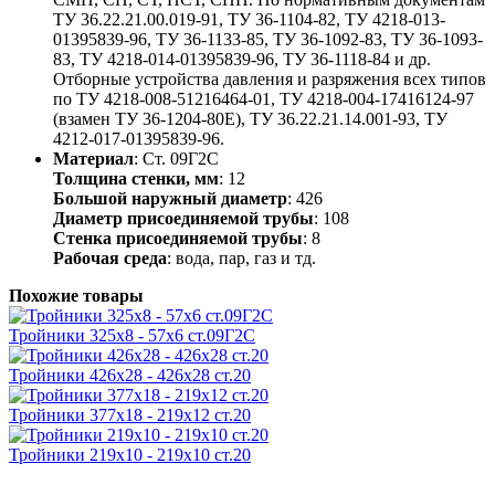
ТУ 36.22.21.00.019-91, ТУ 36-1104-82, ТУ 4218-013-
01395839-96, ТУ 36-1133-85, ТУ 36-1092-83, ТУ 36-1093-
83, ТУ 4218-014-01395839-96, ТУ 36-1118-84 и др.
Отборные устройства давления и разряжения всех типов
по ТУ 4218-008-51216464-01, ТУ 4218-004-17416124-97
(взамен ТУ 36-1204-80Е), ТУ 36.22.21.14.001-93, ТУ
4212-017-01395839-96.
Материал
: Ст. 09Г2С
Толщина стенки, мм
: 12
Большой наружный диаметр
: 426
Диаметр присоединяемой трубы
: 108
Стенка присоединяемой трубы
: 8
Рабочая среда
: вода, пар, газ и тд.
Похожие товары
Тройники 325х8 - 57х6 ст.09Г2С
Тройники 426х28 - 426х28 ст.20
Тройники 377х18 - 219х12 ст.20
Тройники 219х10 - 219х10 ст.20