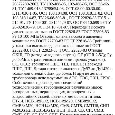
20872280-2002, ТУ 102-488-05, 102-488-95, ОСТ 36-42-
81, ТУ 1469-013-13799654-08, ОТТ-08.00-60.30.00-
КТН-036-1-05, ОСТ 108.104.08, ОСТ 108.318.11-82, ОСТ
108.318.14-82, ТУ 26-08-693-81, ГОСТ 22820-83 ТУ 51-
515-91, ТУ 1469-001-58154529-07, ОСТ 34 10.699-97 ТУ
26-02-836-79, ОСТ 34.10.701-97. Переходы высокого
давления кованные по ГОСТ 22826-83 ГОСТ 22806-83
Ру 10-100 МПа Отводы, колена высокого давления
кованные по ГОСТ 22793-83 ГОСТ 22818-83 Тройники,
угольники высокого давления кованные по ГОСТ
22822-83, ГОСТ 22823-83, ГОСТ 22820-83 Отводы
ОКШ, ГО (метод холодного гнутья), ОГ (ОГ R 2-5Ду, Ру
до 50Мпа, с различными длинами прямых участков),
ОС, ОСС; Тройники ТШС, ТШ, ТШСН; Переходы
ПШС, ПШ. Детали изготавливаются с Ду57 до Ду1420 с
толщиной стенки с 3мм. до 55мм. И другие детали
трубопровода используемые на АЭС, ТЭС, ТЭЦ, ГРЭС.
Собственное производство соединений
технологических трубопроводов различных марок
легированных, нержавеющих, жаропрочных и
хладостойких сталей, цветных металлов и титана:
СТ-14, НСВ14хR1/2, НСВ14хМ20, СМВ8хК1/2,
СМВ8хМ20, НСН14хМ20, СМ8, СМТ8, СМТП8, СНП
М20хG1/2, НСВ14хG1/2 НСН, НСВ, СВ, СН, СМВ,
СМП, СП, СТ, НСТ, СПП. По нормативным документам