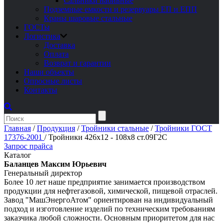
Сальники набивные
Подземные емкости и резервуары ЕП и ЕПП
Краны шаровые стальные
ГОСТы
Логистика
Доставка
Оплата
Возврат и гарантии
Наши объекты
Опросные листы
Контакты
Главная
/
Продукция
/
Тройники стальные
/
Тройники ГОСТ
17376-2001
/
Тройники 426х12 - 108х8 ст.09Г2С
Запрос прайса
Каталог
Баланцев Максим Юрьевич
Генеральный директор
Более 10 лет наше предприятие занимается производством
продукции для нефтегазовой, химической, пищевой отраслей.
Завод "МашЭнергоАтом" ориентирован на индивидуальный
подход и изготовление изделий по техническим требованиям
заказчика любой сложности. Основным приоритетом для нас