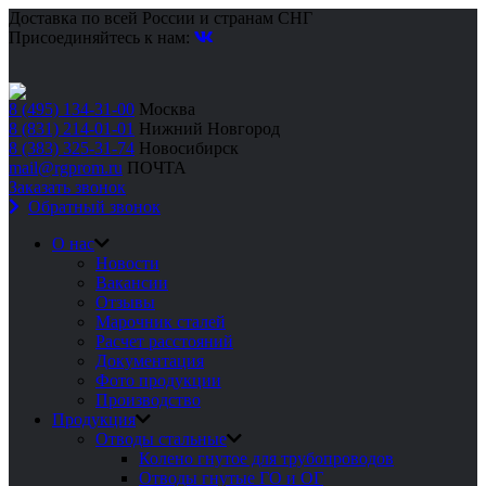
Доставка по всей России и странам СНГ
Присоединяйтесь к нам:
8 (495) 134-31-00
Москва
8 (831) 214-01-01
Нижний Новгород
8 (383) 325-31-74
Новосибирск
mail@rgprom.ru
ПОЧТА
Заказать звонок
Обратный звонок
О нас
Новости
Вакансии
Отзывы
Марочник сталей
Расчет расстояний
Документация
Фото продукции
Производство
Продукция
Отводы стальные
Колено гнутое для трубопроводов
Отводы гнутые ГО и ОГ