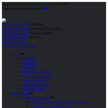
Доставка по всей России и странам СНГ
Присоединяйтесь к нам:
8 (495) 134-31-00
Москва
8 (831) 214-01-01
Нижний Новгород
8 (383) 325-31-74
Новосибирск
mail@rgprom.ru
ПОЧТА
Заказать звонок
Обратный звонок
О нас
Новости
Вакансии
Отзывы
Марочник сталей
Расчет расстояний
Документация
Фото продукции
Производство
Продукция
Отводы стальные
Колено гнутое для трубопроводов
Отводы гнутые ГО и ОГ