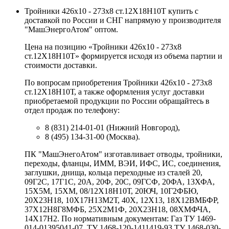
Тройники 426х10 - 273х8 ст.12Х18Н10Т купить с
доставкой по России и СНГ напрямую у производителя
"МашЭнергоАтом" оптом.
Цена на позицию «Тройники 426х10 - 273х8
ст.12Х18Н10Т» формируется исходя из объема партии и
стоимости доставки.
По вопросам приобретения Тройники 426х10 - 273х8
ст.12Х18Н10Т, а также оформления услуг доставки
приобретаемой продукции по России обращайтесь в
отдел продаж по телефону:
8 (831) 214-01-01 (Нижний Новгород),
8 (495) 134-31-00 (Москва).
ПК "МашЭнегоАтом" изготавливает отводы, тройники,
переходы, фланцы, ИММ, ВЭИ, ИФС, ИС, соединения,
заглушки, днища, кольца переходные из сталей 20,
09Г2С, 17Г1С, 20А, 20Ф, 20С, 09ГСФ, 20ФА, 13ХФА,
15Х5М, 15ХМ, 08/12Х18Н10Т, 20ЮЧ, 10Г2ФБЮ,
20Х23Н18, 10Х17Н13М2Т, 40Х, 12Х13, 18Х12ВМБФР,
37Х12Н8Г8МФБ, 25Х2М1Ф, 20Х23Н18, 08ХМФЧА,
14Х17Н2. По нормативным документам: Газ ТУ 1469-
014-01395041-07, ТУ 1468-120-1411419-93 ТУ 1468-030-