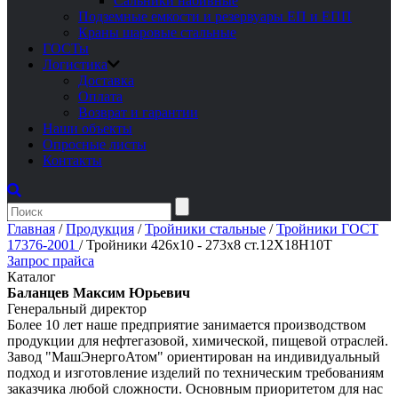
Сальники набивные
Подземные емкости и резервуары ЕП и ЕПП
Краны шаровые стальные
ГОСТы
Логистика
Доставка
Оплата
Возврат и гарантии
Наши объекты
Опросные листы
Контакты
Главная
/
Продукция
/
Тройники стальные
/
Тройники ГОСТ
17376-2001
/
Тройники 426х10 - 273х8 ст.12Х18Н10Т
Запрос прайса
Каталог
Баланцев Максим Юрьевич
Генеральный директор
Более 10 лет наше предприятие занимается производством
продукции для нефтегазовой, химической, пищевой отраслей.
Завод "МашЭнергоАтом" ориентирован на индивидуальный
подход и изготовление изделий по техническим требованиям
заказчика любой сложности. Основным приоритетом для нас