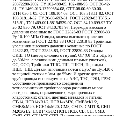
20872280-2002, ТУ 102-488-05, 102-488-95, ОСТ 36-42-
81, ТУ 1469-013-13799654-08, ОТТ-08.00-60.30.00-
КТН-036-1-05, ОСТ 108.104.08, ОСТ 108.318.11-82, ОСТ
108.318.14-82, ТУ 26-08-693-81, ГОСТ 22820-83 ТУ 51-
515-91, ТУ 1469-001-58154529-07, ОСТ 34 10.699-97 ТУ
26-02-836-79, ОСТ 34.10.701-97. Переходы высокого
давления кованные по ГОСТ 22826-83 ГОСТ 22806-83
Ру 10-100 МПа Отводы, колена высокого давления
кованные по ГОСТ 22793-83 ГОСТ 22818-83 Тройники,
угольники высокого давления кованные по ГОСТ
22822-83, ГОСТ 22823-83, ГОСТ 22820-83 Отводы
ОКШ, ГО (метод холодного гнутья), ОГ (ОГ R 2-5Ду, Ру
до 50Мпа, с различными длинами прямых участков),
ОС, ОСС; Тройники ТШС, ТШ, ТШСН; Переходы
ПШС, ПШ. Детали изготавливаются с Ду57 до Ду1420 с
толщиной стенки с 3мм. до 55мм. И другие детали
трубопровода используемые на АЭС, ТЭС, ТЭЦ, ГРЭС.
Собственное производство соединений
технологических трубопроводов различных марок
легированных, нержавеющих, жаропрочных и
хладостойких сталей, цветных металлов и титана:
СТ-14, НСВ14хR1/2, НСВ14хМ20, СМВ8хК1/2,
СМВ8хМ20, НСН14хМ20, СМ8, СМТ8, СМТП8, СНП
М20хG1/2, НСВ14хG1/2 НСН, НСВ, СВ, СН, СМВ,
СМП, СП, СТ, НСТ, СПП. По нормативным документам