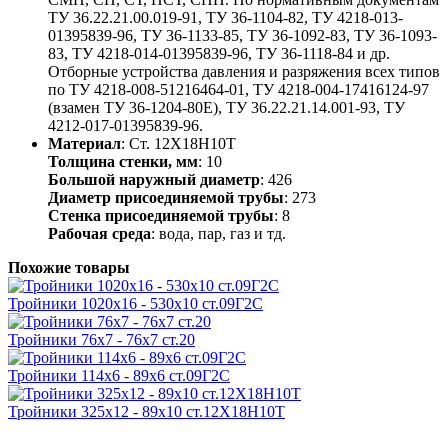
ТУ 36.22.21.00.019-91, ТУ 36-1104-82, ТУ 4218-013-
01395839-96, ТУ 36-1133-85, ТУ 36-1092-83, ТУ 36-1093-
83, ТУ 4218-014-01395839-96, ТУ 36-1118-84 и др.
Отборные устройства давления и разряжения всех типов
по ТУ 4218-008-51216464-01, ТУ 4218-004-17416124-97
(взамен ТУ 36-1204-80Е), ТУ 36.22.21.14.001-93, ТУ
4212-017-01395839-96.
Материал
: Ст. 12Х18Н10Т
Толщина стенки, мм
: 10
Большой наружный диаметр
: 426
Диаметр присоединяемой трубы
: 273
Стенка присоединяемой трубы
: 8
Рабочая среда
: вода, пар, газ и тд.
Похожие товары
Тройники 1020х16 - 530х10 ст.09Г2С
Тройники 76х7 - 76х7 ст.20
Тройники 114х6 - 89х6 ст.09Г2С
Тройники 325х12 - 89х10 ст.12Х18Н10Т