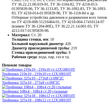
ТУ 36.22.21.00.019-91, ТУ 36-1104-82, ТУ 4218-013-
01395839-96, ТУ 36-1133-85, ТУ 36-1092-83, ТУ 36-1093-
83, ТУ 4218-014-01395839-96, ТУ 36-1118-84 и др.
Отборные устройства давления и разряжения всех типов
по ТУ 4218-008-51216464-01, ТУ 4218-004-17416124-97
(взамен ТУ 36-1204-80Е), ТУ 36.22.21.14.001-93, ТУ
4212-017-01395839-96.
Материал
: Ст. 20
Толщина стенки, мм
: 10
Большой наружный диаметр
: 426
Диаметр присоединяемой трубы
: 219
Стенка присоединяемой трубы
: 8
Рабочая среда
: вода, пар, газ и тд.
Похожие товары
Тройники 219х10 - 219х10 ст.12Х18Н10Т
Тройники 325х10 - 273х8 ст.09Г2С
Тройники 108х4 - 108х4 ст.20 стальные
Тройники 325х18 - 108х12 ст.12Х18Н10Т