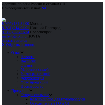
Доставка по всей России и странам СНГ
Присоединяйтесь к нам:
8 (495) 134-31-00
Москва
8 (831) 214-01-01
Нижний Новгород
8 (383) 325-31-74
Новосибирск
mail@rgprom.ru
ПОЧТА
Заказать звонок
Обратный звонок
О нас
Новости
Вакансии
Отзывы
Марочник сталей
Расчет расстояний
Документация
Фото продукции
Производство
Продукция
Отводы стальные
Колено гнутое для трубопроводов
Отводы гнутые ГО и ОГ