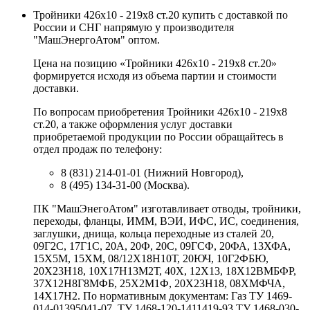
Тройники 426х10 - 219х8 ст.20 купить с доставкой по
России и СНГ напрямую у производителя
"МашЭнергоАтом" оптом.
Цена на позицию «Тройники 426х10 - 219х8 ст.20»
формируется исходя из объема партии и стоимости
доставки.
По вопросам приобретения Тройники 426х10 - 219х8
ст.20, а также оформления услуг доставки
приобретаемой продукции по России обращайтесь в
отдел продаж по телефону:
8 (831) 214-01-01 (Нижний Новгород),
8 (495) 134-31-00 (Москва).
ПК "МашЭнегоАтом" изготавливает отводы, тройники,
переходы, фланцы, ИММ, ВЭИ, ИФС, ИС, соединения,
заглушки, днища, кольца переходные из сталей 20,
09Г2С, 17Г1С, 20А, 20Ф, 20С, 09ГСФ, 20ФА, 13ХФА,
15Х5М, 15ХМ, 08/12Х18Н10Т, 20ЮЧ, 10Г2ФБЮ,
20Х23Н18, 10Х17Н13М2Т, 40Х, 12Х13, 18Х12ВМБФР,
37Х12Н8Г8МФБ, 25Х2М1Ф, 20Х23Н18, 08ХМФЧА,
14Х17Н2. По нормативным документам: Газ ТУ 1469-
014-01395041-07, ТУ 1468-120-1411419-93 ТУ 1468-030-