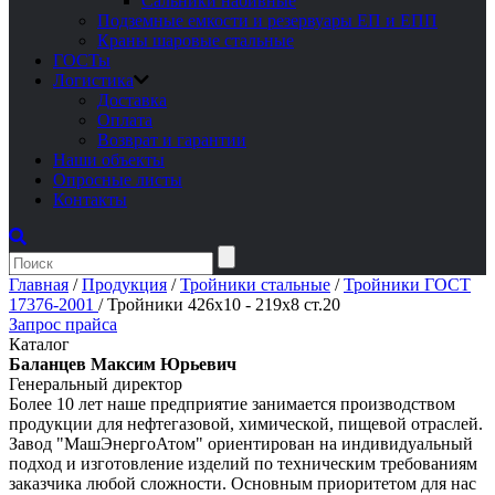
Сальники набивные
Подземные емкости и резервуары ЕП и ЕПП
Краны шаровые стальные
ГОСТы
Логистика
Доставка
Оплата
Возврат и гарантии
Наши объекты
Опросные листы
Контакты
Главная
/
Продукция
/
Тройники стальные
/
Тройники ГОСТ
17376-2001
/
Тройники 426х10 - 219х8 ст.20
Запрос прайса
Каталог
Баланцев Максим Юрьевич
Генеральный директор
Более 10 лет наше предприятие занимается производством
продукции для нефтегазовой, химической, пищевой отраслей.
Завод "МашЭнергоАтом" ориентирован на индивидуальный
подход и изготовление изделий по техническим требованиям
заказчика любой сложности. Основным приоритетом для нас