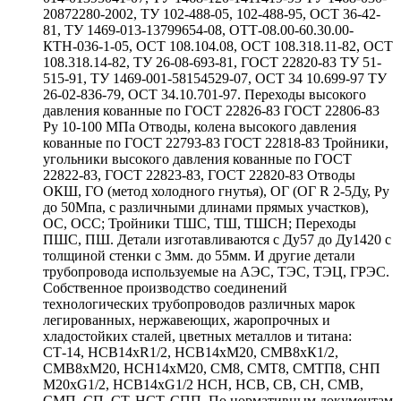
20872280-2002, ТУ 102-488-05, 102-488-95, ОСТ 36-42-
81, ТУ 1469-013-13799654-08, ОТТ-08.00-60.30.00-
КТН-036-1-05, ОСТ 108.104.08, ОСТ 108.318.11-82, ОСТ
108.318.14-82, ТУ 26-08-693-81, ГОСТ 22820-83 ТУ 51-
515-91, ТУ 1469-001-58154529-07, ОСТ 34 10.699-97 ТУ
26-02-836-79, ОСТ 34.10.701-97. Переходы высокого
давления кованные по ГОСТ 22826-83 ГОСТ 22806-83
Ру 10-100 МПа Отводы, колена высокого давления
кованные по ГОСТ 22793-83 ГОСТ 22818-83 Тройники,
угольники высокого давления кованные по ГОСТ
22822-83, ГОСТ 22823-83, ГОСТ 22820-83 Отводы
ОКШ, ГО (метод холодного гнутья), ОГ (ОГ R 2-5Ду, Ру
до 50Мпа, с различными длинами прямых участков),
ОС, ОСС; Тройники ТШС, ТШ, ТШСН; Переходы
ПШС, ПШ. Детали изготавливаются с Ду57 до Ду1420 с
толщиной стенки с 3мм. до 55мм. И другие детали
трубопровода используемые на АЭС, ТЭС, ТЭЦ, ГРЭС.
Собственное производство соединений
технологических трубопроводов различных марок
легированных, нержавеющих, жаропрочных и
хладостойких сталей, цветных металлов и титана:
СТ-14, НСВ14хR1/2, НСВ14хМ20, СМВ8хК1/2,
СМВ8хМ20, НСН14хМ20, СМ8, СМТ8, СМТП8, СНП
М20хG1/2, НСВ14хG1/2 НСН, НСВ, СВ, СН, СМВ,
СМП, СП, СТ, НСТ, СПП. По нормативным документам