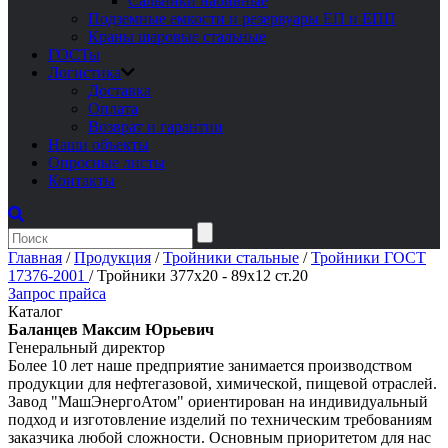
Сальники набивные
Подземные емкости и резервуары ЕП и ЕПП
Краны шаровые стальные
ГОСТы
Логистика
Доставка
Оплата
Возврат и гарантии
Наши объекты
Опросные листы
Контакты
Главная
/
Продукция
/
Тройники стальные
/
Тройники ГОСТ
17376-2001
/
Тройники 377х20 - 89х12 ст.20
Запрос прайса
Каталог
Баланцев Максим Юрьевич
Генеральный директор
Более 10 лет наше предприятие занимается производством
продукции для нефтегазовой, химической, пищевой отраслей.
Завод "МашЭнергоАтом" ориентирован на индивидуальный
подход и изготовление изделий по техническим требованиям
заказчика любой сложности. Основным приоритетом для нас