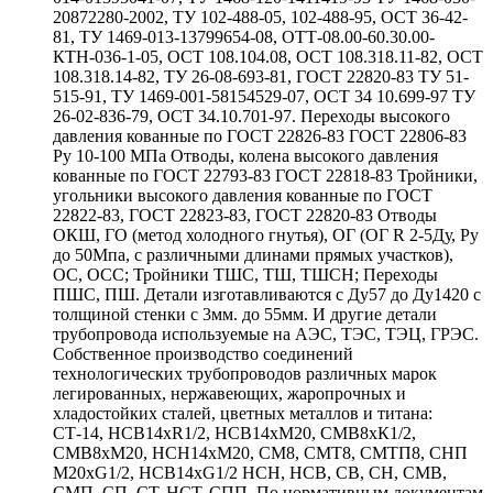
20872280-2002, ТУ 102-488-05, 102-488-95, ОСТ 36-42-
81, ТУ 1469-013-13799654-08, ОТТ-08.00-60.30.00-
КТН-036-1-05, ОСТ 108.104.08, ОСТ 108.318.11-82, ОСТ
108.318.14-82, ТУ 26-08-693-81, ГОСТ 22820-83 ТУ 51-
515-91, ТУ 1469-001-58154529-07, ОСТ 34 10.699-97 ТУ
26-02-836-79, ОСТ 34.10.701-97. Переходы высокого
давления кованные по ГОСТ 22826-83 ГОСТ 22806-83
Ру 10-100 МПа Отводы, колена высокого давления
кованные по ГОСТ 22793-83 ГОСТ 22818-83 Тройники,
угольники высокого давления кованные по ГОСТ
22822-83, ГОСТ 22823-83, ГОСТ 22820-83 Отводы
ОКШ, ГО (метод холодного гнутья), ОГ (ОГ R 2-5Ду, Ру
до 50Мпа, с различными длинами прямых участков),
ОС, ОСС; Тройники ТШС, ТШ, ТШСН; Переходы
ПШС, ПШ. Детали изготавливаются с Ду57 до Ду1420 с
толщиной стенки с 3мм. до 55мм. И другие детали
трубопровода используемые на АЭС, ТЭС, ТЭЦ, ГРЭС.
Собственное производство соединений
технологических трубопроводов различных марок
легированных, нержавеющих, жаропрочных и
хладостойких сталей, цветных металлов и титана:
СТ-14, НСВ14хR1/2, НСВ14хМ20, СМВ8хК1/2,
СМВ8хМ20, НСН14хМ20, СМ8, СМТ8, СМТП8, СНП
М20хG1/2, НСВ14хG1/2 НСН, НСВ, СВ, СН, СМВ,
СМП, СП, СТ, НСТ, СПП. По нормативным документам