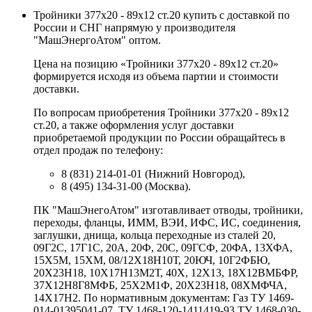
Тройники 377х20 - 89х12 ст.20 купить с доставкой по
России и СНГ напрямую у производителя
"МашЭнергоАтом" оптом.
Цена на позицию «Тройники 377х20 - 89х12 ст.20»
формируется исходя из объема партии и стоимости
доставки.
По вопросам приобретения Тройники 377х20 - 89х12
ст.20, а также оформления услуг доставки
приобретаемой продукции по России обращайтесь в
отдел продаж по телефону:
8 (831) 214-01-01 (Нижний Новгород),
8 (495) 134-31-00 (Москва).
ПК "МашЭнегоАтом" изготавливает отводы, тройники,
переходы, фланцы, ИММ, ВЭИ, ИФС, ИС, соединения,
заглушки, днища, кольца переходные из сталей 20,
09Г2С, 17Г1С, 20А, 20Ф, 20С, 09ГСФ, 20ФА, 13ХФА,
15Х5М, 15ХМ, 08/12Х18Н10Т, 20ЮЧ, 10Г2ФБЮ,
20Х23Н18, 10Х17Н13М2Т, 40Х, 12Х13, 18Х12ВМБФР,
37Х12Н8Г8МФБ, 25Х2М1Ф, 20Х23Н18, 08ХМФЧА,
14Х17Н2. По нормативным документам: Газ ТУ 1469-
014-01395041-07, ТУ 1468-120-1411419-93 ТУ 1468-030-