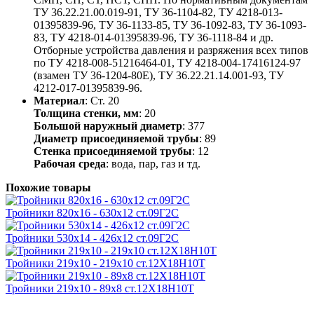
ТУ 36.22.21.00.019-91, ТУ 36-1104-82, ТУ 4218-013-
01395839-96, ТУ 36-1133-85, ТУ 36-1092-83, ТУ 36-1093-
83, ТУ 4218-014-01395839-96, ТУ 36-1118-84 и др.
Отборные устройства давления и разряжения всех типов
по ТУ 4218-008-51216464-01, ТУ 4218-004-17416124-97
(взамен ТУ 36-1204-80Е), ТУ 36.22.21.14.001-93, ТУ
4212-017-01395839-96.
Материал
: Ст. 20
Толщина стенки, мм
: 20
Большой наружный диаметр
: 377
Диаметр присоединяемой трубы
: 89
Стенка присоединяемой трубы
: 12
Рабочая среда
: вода, пар, газ и тд.
Похожие товары
Тройники 820х16 - 630х12 ст.09Г2С
Тройники 530х14 - 426х12 ст.09Г2С
Тройники 219х10 - 219х10 ст.12Х18Н10Т
Тройники 219х10 - 89х8 ст.12Х18Н10Т