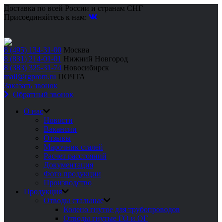
Доставка по всей России и странам СНГ
Присоединяйтесь к нам:
8 (495) 134-31-00
Москва
8 (831) 214-01-01
Нижний Новгород
8 (383) 325-31-74
Новосибирск
mail@rgprom.ru
ПОЧТА
Заказать звонок
Обратный звонок
О нас
Новости
Вакансии
Отзывы
Марочник сталей
Расчет расстояний
Документация
Фото продукции
Производство
Продукция
Отводы стальные
Колено гнутое для трубопроводов
Отводы гнутые ГО и ОГ