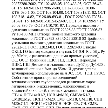
20872280-2002, ТУ 102-488-05, 102-488-95, ОСТ 36-42-
81, ТУ 1469-013-13799654-08, ОТТ-08.00-60.30.00-
КТН-036-1-05, ОСТ 108.104.08, ОСТ 108.318.11-82, ОСТ
108.318.14-82, ТУ 26-08-693-81, ГОСТ 22820-83 ТУ 51-
515-91, ТУ 1469-001-58154529-07, ОСТ 34 10.699-97 ТУ
26-02-836-79, ОСТ 34.10.701-97. Переходы высокого
давления кованные по ГОСТ 22826-83 ГОСТ 22806-83
Ру 10-100 МПа Отводы, колена высокого давления
кованные по ГОСТ 22793-83 ГОСТ 22818-83 Тройники,
угольники высокого давления кованные по ГОСТ
22822-83, ГОСТ 22823-83, ГОСТ 22820-83 Отводы
ОКШ, ГО (метод холодного гнутья), ОГ (ОГ R 2-5Ду, Ру
до 50Мпа, с различными длинами прямых участков),
ОС, ОСС; Тройники ТШС, ТШ, ТШСН; Переходы
ПШС, ПШ. Детали изготавливаются с Ду57 до Ду1420 с
толщиной стенки с 3мм. до 55мм. И другие детали
трубопровода используемые на АЭС, ТЭС, ТЭЦ, ГРЭС.
Собственное производство соединений
технологических трубопроводов различных марок
легированных, нержавеющих, жаропрочных и
хладостойких сталей, цветных металлов и титана:
СТ-14, НСВ14хR1/2, НСВ14хМ20, СМВ8хК1/2,
СМВ8хМ20, НСН14хМ20, СМ8, СМТ8, СМТП8, СНП
М20хG1/2, НСВ14хG1/2 НСН, НСВ, СВ, СН, СМВ,
СМП, СП, СТ, НСТ, СПП. По нормативным документам