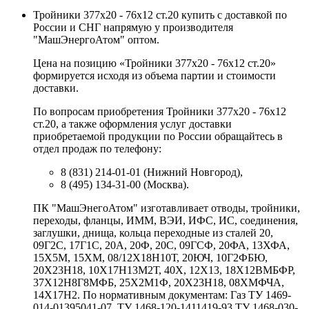
Тройники 377х20 - 76х12 ст.20 купить с доставкой по
России и СНГ напрямую у производителя
"МашЭнергоАтом" оптом.
Цена на позицию «Тройники 377х20 - 76х12 ст.20»
формируется исходя из объема партии и стоимости
доставки.
По вопросам приобретения Тройники 377х20 - 76х12
ст.20, а также оформления услуг доставки
приобретаемой продукции по России обращайтесь в
отдел продаж по телефону:
8 (831) 214-01-01 (Нижний Новгород),
8 (495) 134-31-00 (Москва).
ПК "МашЭнегоАтом" изготавливает отводы, тройники,
переходы, фланцы, ИММ, ВЭИ, ИФС, ИС, соединения,
заглушки, днища, кольца переходные из сталей 20,
09Г2С, 17Г1С, 20А, 20Ф, 20С, 09ГСФ, 20ФА, 13ХФА,
15Х5М, 15ХМ, 08/12Х18Н10Т, 20ЮЧ, 10Г2ФБЮ,
20Х23Н18, 10Х17Н13М2Т, 40Х, 12Х13, 18Х12ВМБФР,
37Х12Н8Г8МФБ, 25Х2М1Ф, 20Х23Н18, 08ХМФЧА,
14Х17Н2. По нормативным документам: Газ ТУ 1469-
014-01395041-07, ТУ 1468-120-1411419-93 ТУ 1468-030-