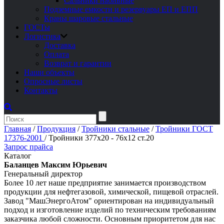
Сальники набивные
Подземные емкости и резервуары ЕП и ЕПП
Краны шаровые стальные
ГОСТы
Логистика
Доставка
Оплата
Возврат и гарантии
Наши объекты
Опросные листы
Контакты
Главная
/
Продукция
/
Тройники стальные
/
Тройники ГОСТ
17376-2001
/
Тройники 377х20 - 76х12 ст.20
Запрос прайса
Каталог
Баланцев Максим Юрьевич
Генеральный директор
Более 10 лет наше предприятие занимается производством
продукции для нефтегазовой, химической, пищевой отраслей.
Завод "МашЭнергоАтом" ориентирован на индивидуальный
подход и изготовление изделий по техническим требованиям
заказчика любой сложности. Основным приоритетом для нас