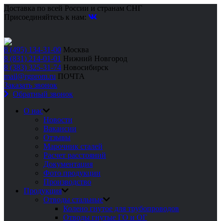
Доставка по всей России и странам СНГ
Присоединяйтесь к нам:
8 (495) 134-31-00
Москва
8 (831) 214-01-01
Нижний Новгород
8 (383) 325-31-74
Новосибирск
mail@rgprom.ru
ПОЧТА
Заказать звонок
Обратный звонок
О нас
Новости
Вакансии
Отзывы
Марочник сталей
Расчет расстояний
Документация
Фото продукции
Производство
Продукция
Отводы стальные
Колено гнутое для трубопроводов
Отводы гнутые ГО и ОГ