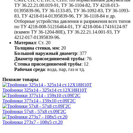
ТУ 36.22.21.00.019-91, ТУ 36-1104-82, ТУ 4218-013-
01395839-96, ТУ 36-1133-85, ТУ 36-1092-83, ТУ 36-1093-
83, ТУ 4218-014-01395839-96, ТУ 36-1118-84 и др.
Отборные устройства давления и разряжения всех типов
по ТУ 4218-008-51216464-01, ТУ 4218-004-17416124-97
(взамен ТУ 36-1204-80Е), ТУ 36.22.21.14.001-93, ТУ
4212-017-01395839-96.
Материал
: Ст. 20
Толщина стенки, мм
: 20
Большой наружный диаметр
: 377
Диаметр присоединяемой трубы
: 76
Стенка присоединяемой трубы
: 12
Рабочая среда
: вода, пар, газ и тд.
Похожие товары
Тройники 325х14 - 325х14 ст.12Х18Н10Т
Тройники 377х14 - 159х10 ст.09Г2С
Тройники 57х8 - 57х8 ст.09Г2С
Тройники 273х7 - 108х5 ст.20