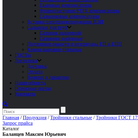
Тканевые компенсаторы
Фторопластовые PTFE компенсаторы
Сальниковые компенсаторы
Вставки электроизолирующие ВЭИ
Сальники для труб
Сальник нажимной
Сальники набивные
Подземные емкости и резервуары ЕП и ЕПП
Краны шаровые стальные
ГОСТы
Логистика
Доставка
Оплата
Возврат и гарантии
Наши объекты
Опросные листы
Контакты
Главная
/
Продукция
/
Тройники стальные
/
Тройники ГОСТ 17
Запрос прайса
Каталог
Баланцев Максим Юрьевич