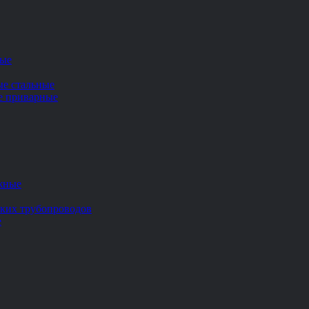
ные
ые стальные
ие приварные
жные
ских трубопроводов
е