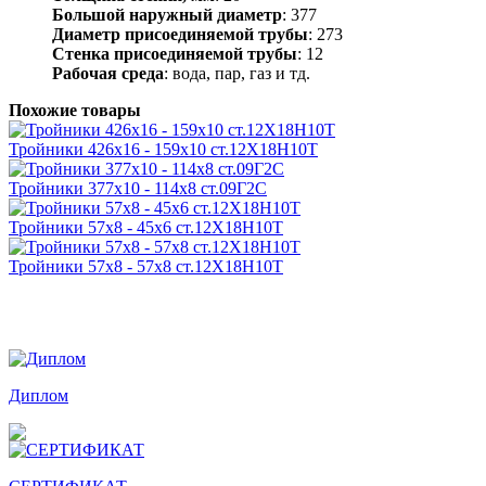
Большой наружный диаметр
: 377
Диаметр присоединяемой трубы
: 273
Стенка присоединяемой трубы
: 12
Рабочая среда
: вода, пар, газ и тд.
Похожие товары
Тройники 426х16 - 159х10 ст.12Х18Н10Т
Тройники 377х10 - 114х8 ст.09Г2С
Тройники 57х8 - 45х6 ст.12Х18Н10Т
Тройники 57х8 - 57х8 ст.12Х18Н10Т
Награды и дипломы
Диплом