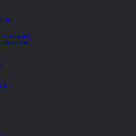
5-2001
е (секторные)
е секционные
Ш
2-82
EN