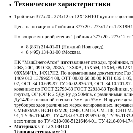
Технические характеристики
Тройники 377х20 - 273х12 ст.12Х18Н10Т купить с доста
Цена на позицию «Тройники 377х20 - 273х12 ст.12Х18Н10
По вопросам приобретения Тройники 377х20 - 273х12 ст.
8 (831) 214-01-01 (Нижний Новгород),
8 (495) 134-31-00 (Москва).
ПК "МашЭнегоАтом" изготавливает отводы, тройники, пе
20Ф, 20С, 09ГСФ, 20ФА, 13ХФА, 15Х5М, 15ХМ, 08/12
08ХМФЧА, 14Х17Н2. По нормативным документам: Газ ТУ 
1469-013-13799654-08, ОТТ-08.00-60.30.00-КТН-036-1-05,
07, ОСТ 34 10.699-97 ТУ 26-02-836-79, ОСТ 34.10.701-9
кованные по ГОСТ 22793-83 ГОСТ 22818-83 Тройники, у
гнутья), ОГ (ОГ R 2-5Ду, Ру до 50Мпа, с различными 
Ду1420 с толщиной стенки с 3мм. до 55мм. И другие де
трубопроводов различных марок легированных, нержаве
СМВ8хМ20, НСН14хМ20, СМ8, СМТ8, СМТП8, СНП М20хG
91, ТУ 36-1104-82, ТУ 4218-013-01395839-96, ТУ 36-1133-
всех типов по ТУ 4218-008-51216464-01, ТУ 4218-004-1741
Материал
: Ст. 12Х18Н10Т
Толщина стенки, мм
: 20