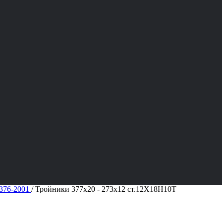
376-2001
/
Тройники 377х20 - 273х12 ст.12Х18Н10Т