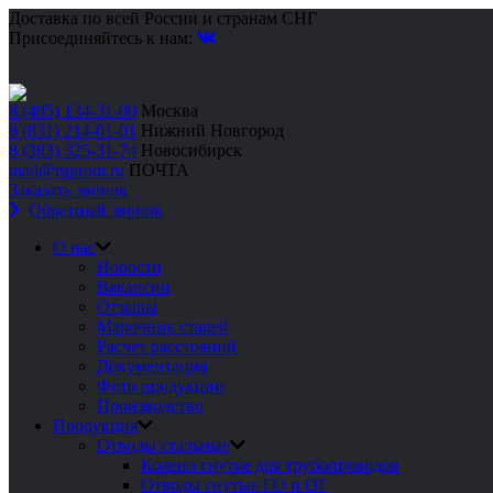
Доставка по всей России и странам СНГ
Присоединяйтесь к нам:
8 (495) 134-31-00
Москва
8 (831) 214-01-01
Нижний Новгород
8 (383) 325-31-74
Новосибирск
mail@rgprom.ru
ПОЧТА
Заказать звонок
Обратный звонок
О нас
Новости
Вакансии
Отзывы
Марочник сталей
Расчет расстояний
Документация
Фото продукции
Производство
Продукция
Отводы стальные
Колено гнутое для трубопроводов
Отводы гнутые ГО и ОГ