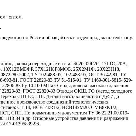
ом" оптом.
.
продукции по России обращайтесь в отдел продаж по телефону:
ища, кольца переходные из сталей 20, 09Г2С, 17Г1С, 20А,
Х13, 18Х12ВМБФР, 37Х12Н8Г8МФБ, 25Х2М1Ф, 20Х23Н18,
72280-2002, ТУ 102-488-05, 102-488-95, ОСТ 36-42-81, ТУ
08-693-81, ГОСТ 22820-83 ТУ 51-515-91, ТУ 1469-001-58154529-
Т 22806-83 Ру 10-100 МПа Отводы, колена высокого давления
Т 22823-83, ГОСТ 22820-83 Отводы ОКШ, ГО (метод холодного
 Переходы ПШС, ПШ. Детали изготавливаются с Ду57 до
твенное производство соединений технологических
и титана: СТ-14, НСВ14хR1/2, НСВ14хМ20, СМВ8хК1/2,
, СПП. По нормативным документам ТУ 36.22.21.00.019-
 36-1118-84 и др. Отборные устройства давления и разряжения
12-017-01395839-96.