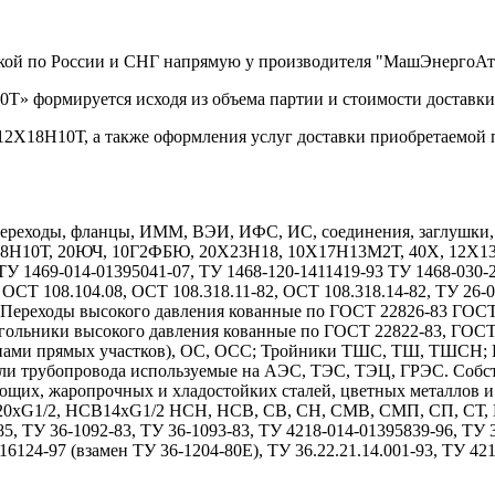
вкой по России и СНГ напрямую у производителя "МашЭнергоАт
Т» формируется исходя из объема партии и стоимости доставки
12Х18Н10Т, а также оформления услуг доставки приобретаемой 
реходы, фланцы, ИММ, ВЭИ, ИФС, ИС, соединения, заглушки, дн
Х18Н10Т, 20ЮЧ, 10Г2ФБЮ, 20Х23Н18, 10Х17Н13М2Т, 40Х, 12
1469-014-01395041-07, ТУ 1468-120-1411419-93 ТУ 1468-030-208
 ОСТ 108.104.08, ОСТ 108.318.11-82, ОСТ 108.318.14-82, ТУ 26-
7. Переходы высокого давления кованные по ГОСТ 22826-83 ГОС
гольники высокого давления кованные по ГОСТ 22822-83, ГОС
длинами прямых участков), ОС, ОСС; Тройники ТШС, ТШ, ТШСН;
тали трубопровода используемые на АЭС, ТЭС, ТЭЦ, ГРЭС. Собс
ющих, жаропрочных и хладостойких сталей, цветных металлов 
1/2, НСВ14хG1/2 НСН, НСВ, СВ, СН, СМВ, СМП, СП, СТ, НСТ
85, ТУ 36-1092-83, ТУ 36-1093-83, ТУ 4218-014-01395839-96, ТУ
6124-97 (взамен ТУ 36-1204-80Е), ТУ 36.22.21.14.001-93, ТУ 42