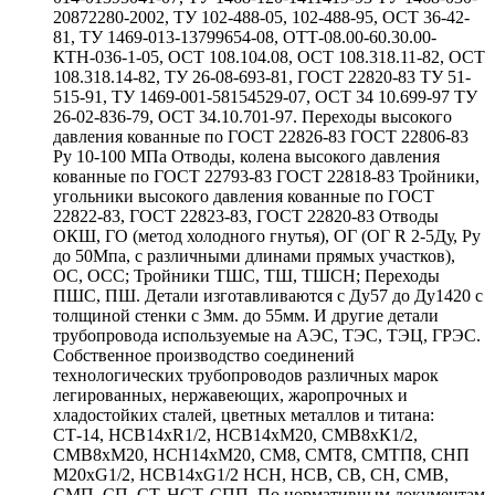
20872280-2002, ТУ 102-488-05, 102-488-95, ОСТ 36-42-
81, ТУ 1469-013-13799654-08, ОТТ-08.00-60.30.00-
КТН-036-1-05, ОСТ 108.104.08, ОСТ 108.318.11-82, ОСТ
108.318.14-82, ТУ 26-08-693-81, ГОСТ 22820-83 ТУ 51-
515-91, ТУ 1469-001-58154529-07, ОСТ 34 10.699-97 ТУ
26-02-836-79, ОСТ 34.10.701-97. Переходы высокого
давления кованные по ГОСТ 22826-83 ГОСТ 22806-83
Ру 10-100 МПа Отводы, колена высокого давления
кованные по ГОСТ 22793-83 ГОСТ 22818-83 Тройники,
угольники высокого давления кованные по ГОСТ
22822-83, ГОСТ 22823-83, ГОСТ 22820-83 Отводы
ОКШ, ГО (метод холодного гнутья), ОГ (ОГ R 2-5Ду, Ру
до 50Мпа, с различными длинами прямых участков),
ОС, ОСС; Тройники ТШС, ТШ, ТШСН; Переходы
ПШС, ПШ. Детали изготавливаются с Ду57 до Ду1420 с
толщиной стенки с 3мм. до 55мм. И другие детали
трубопровода используемые на АЭС, ТЭС, ТЭЦ, ГРЭС.
Собственное производство соединений
технологических трубопроводов различных марок
легированных, нержавеющих, жаропрочных и
хладостойких сталей, цветных металлов и титана:
СТ-14, НСВ14хR1/2, НСВ14хМ20, СМВ8хК1/2,
СМВ8хМ20, НСН14хМ20, СМ8, СМТ8, СМТП8, СНП
М20хG1/2, НСВ14хG1/2 НСН, НСВ, СВ, СН, СМВ,
СМП, СП, СТ, НСТ, СПП. По нормативным документам