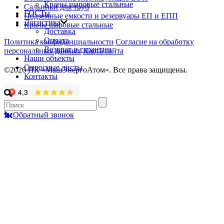
Краны шаровые стальные
Сальники для труб
ГОСТы
Подземные емкости и резервуары ЕП и ЕПП
Логистика
Краны шаровые стальные
Доставка
Оплата
Политика конфиденциальности
Согласие на обработку
Возврат и гарантии
персональных данных
Карта сайта
Наши объекты
Опросные листы
©2026 ПК «МашЭнергоАтом». Все права защищены.
Контакты
Обратный звонок