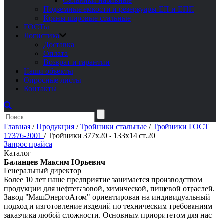
Сальники набивные
Подземные емкости и резервуары ЕП и ЕПП
Краны шаровые стальные
ГОСТы
Логистика
Доставка
Оплата
Возврат и гарантии
Наши объекты
Опросные листы
Контакты
Главная
/
Продукция
/
Тройники стальные
/
Тройники ГОСТ
17376-2001
/
Тройники 377х20 - 133х14 ст.20
Запрос прайса
Каталог
Баланцев Максим Юрьевич
Генеральный директор
Более 10 лет наше предприятие занимается производством
продукции для нефтегазовой, химической, пищевой отраслей.
Завод "МашЭнергоАтом" ориентирован на индивидуальный
подход и изготовление изделий по техническим требованиям
заказчика любой сложности. Основным приоритетом для нас