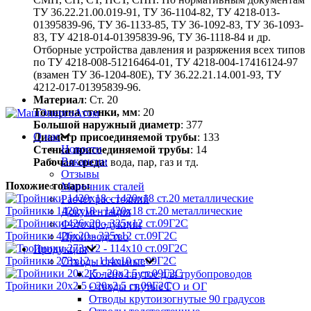
ТУ 36.22.21.00.019-91, ТУ 36-1104-82, ТУ 4218-013-
01395839-96, ТУ 36-1133-85, ТУ 36-1092-83, ТУ 36-1093-
83, ТУ 4218-014-01395839-96, ТУ 36-1118-84 и др.
Отборные устройства давления и разряжения всех типов
по ТУ 4218-008-51216464-01, ТУ 4218-004-17416124-97
(взамен ТУ 36-1204-80Е), ТУ 36.22.21.14.001-93, ТУ
4212-017-01395839-96.
Материал
: Ст. 20
Толщина стенки, мм
: 20
Большой наружный диаметр
: 377
О нас
Диаметр присоединяемой трубы
: 133
Новости
Стенка присоединяемой трубы
: 14
Вакансии
Рабочая среда
: вода, пар, газ и тд.
Отзывы
Похожие товары
Марочник сталей
Расчет расстояний
Тройники 1420х18 - 1420х18 ст.20 металлические
Документация
Фото продукции
Тройники 426х20 - 325х12 ст.09Г2С
Производство
Продукция
Тройники 273х12 - 114х10 ст.09Г2С
Отводы стальные
Колено гнутое для трубопроводов
Тройники 20х2.5 - 20х2.5 ст.09Г2С
Отводы гнутые ГО и ОГ
Отводы крутоизогнутые 90 градусов