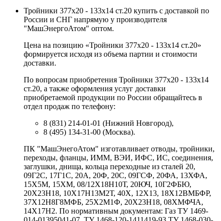
Тройники 377х20 - 133х14 ст.20 купить с доставкой по
России и СНГ напрямую у производителя
"МашЭнергоАтом" оптом.
Цена на позицию «Тройники 377х20 - 133х14 ст.20»
формируется исходя из объема партии и стоимости
доставки.
По вопросам приобретения Тройники 377х20 - 133х14
ст.20, а также оформления услуг доставки
приобретаемой продукции по России обращайтесь в
отдел продаж по телефону:
8 (831) 214-01-01 (Нижний Новгород),
8 (495) 134-31-00 (Москва).
ПК "МашЭнегоАтом" изготавливает отводы, тройники,
переходы, фланцы, ИММ, ВЭИ, ИФС, ИС, соединения,
заглушки, днища, кольца переходные из сталей 20,
09Г2С, 17Г1С, 20А, 20Ф, 20С, 09ГСФ, 20ФА, 13ХФА,
15Х5М, 15ХМ, 08/12Х18Н10Т, 20ЮЧ, 10Г2ФБЮ,
20Х23Н18, 10Х17Н13М2Т, 40Х, 12Х13, 18Х12ВМБФР,
37Х12Н8Г8МФБ, 25Х2М1Ф, 20Х23Н18, 08ХМФЧА,
14Х17Н2. По нормативным документам: Газ ТУ 1469-
014-01395041-07, ТУ 1468-120-1411419-93 ТУ 1468-030-