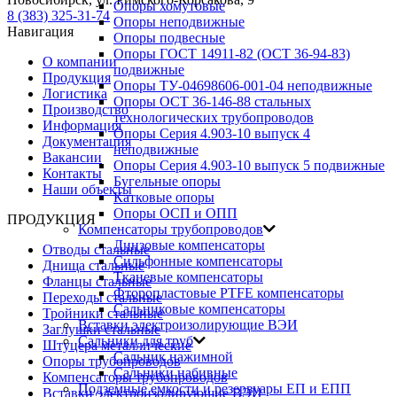
Опоры хомутовые
8 (383) 325-31-74
Опоры неподвижные
Навигация
Опоры подвесные
Опоры ГОСТ 14911-82 (ОСТ 36-94-83)
О компании
подвижные
Продукция
Опоры ТУ-04698606-001-04 неподвижные
Логистика
Опоры ОСТ 36-146-88 стальных
Производство
технологических трубопроводов
Информация
Опоры Серия 4.903-10 выпуск 4
Документация
неподвижные
Вакансии
Опоры Серия 4.903-10 выпуск 5 подвижные
Контакты
Бугельные опоры
Наши объекты
Катковые опоры
Опоры ОСП и ОПП
ПРОДУКЦИЯ
Компенсаторы трубопроводов
Линзовые компенсаторы
Отводы стальные
Сильфонные компенсаторы
Днища стальные
Тканевые компенсаторы
Фланцы стальные
Фторопластовые PTFE компенсаторы
Переходы стальные
Сальниковые компенсаторы
Тройники стальные
Вставки электроизолирующие ВЭИ
Заглушки стальные
Сальники для труб
Штуцера металлические
Сальник нажимной
Опоры трубопроводов
Сальники набивные
Компенсаторы трубопроводов
Подземные емкости и резервуары ЕП и ЕПП
Вставки электроизолирующие ВЭИ