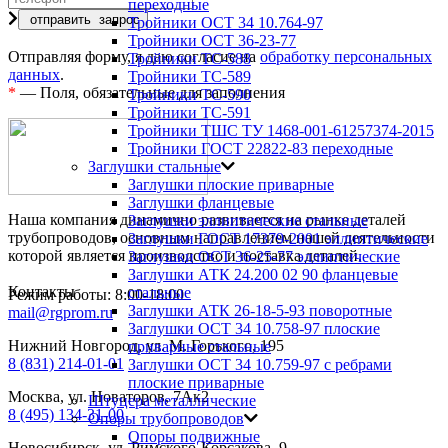
переходные
Тройники ОСТ 34 10.764-97
Тройники ОСТ 36-23-77
Отправляя форму, я даю согласие на
обработку персональных
Тройники ТС-588
данных
.
Тройники ТС-589
*
— Поля, обязательные для заполнения
Тройники ТС-590
Тройники ТС-591
Тройники ТШС ТУ 1468-001-61257374-2015
Тройники ГОСТ 22822-83 переходные
Заглушки стальные
Заглушки плоские приварные
Заглушки фланцевые
Наша компания динамично развивается на рынке деталей
Заглушки эллиптические стальные
трубопроводов, основным направлением нашей деятельности
Заглушки ГОСТ 17379-2001 эллиптические
которой является производство и поставка деталей.
Заглушки ОСТ 36-25-77 эллиптические
Заглушки АТК 24.200 02 90 фланцевые
Контакты
стальные
Режим работы: 8:00-18:00
Заглушки АТК 26-18-5-93 поворотные
mail@rgprom.ru
Заглушки ОСТ 34 10.758-97 плоские
Нижний Новгород, ул. М. Горького, 195
приварные стальные
8 (831) 214-01-01
Заглушки ОСТ 34 10.759-97 с ребрами
плоские приварные
Москва, ул. Новаторов, 7Ак2
Штуцера металлические
8 (495) 134-31-00
Опоры трубопроводов
Опоры подвижные
Новосибирск, ул. Римского-Корсакова, 9