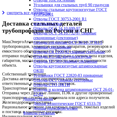
Отводы толстостенные
Награды и дипломы
Угольники для стальных труб 90 градусов
Отводы стальные крутоизогнутые ГОСТ
смотреть все документы
17375-2001
Отводы ГОСТ 30753-2001 R1
Доставка стальных деталей
крутоизогнутые
Отводы ОСТ 34.10.699-97
трубопроводов по России и СНГ
Отводы ОСТ 34.10.752-97 сварные
секционные (секторные)
МашЭнергоАтом организует доставку стальных деталей
Отводы секторные ОСТ 36-21-77 R1.5
трубопроводов, элементов сосудов, аппаратов, резервуаров и
сварные секционные
емкостного оборудования по России и странам СНГ. Способ
Отводы СК 2109-92 сварные секторные
отправки подбирается индивидуально с учетом типа изделия,
Отводы ТС-582 крутоизогнутые
габаритов, массы партии, срочности заказа и удаленности
Отводы ТС-583 сварные секторные
объекта.
Отводы крутоизогнутые штампосварные
ОКШ
Собственный транспорт
Угольники ГОСТ 22820-83 приварные
Доставка автопарком предприятия для срочных,
Отводы ОСТ сварные секторные
ответственных и комплексных поставок.
Отводы СТО ЦКТИ
Транспортные компании
Отводы и колена штампованные ОСТ 26-01-
Отправка через Деловые Линии, ПЭК и другие проверенные
22-82
транспортные службы до терминала или адреса получателя.
Днища стальные
Железнодорожная доставка
Днища эллиптические ГОСТ 6533-78
Рациональное решение для крупных партий, тяжелых изделий
Днища торосферические
и поставок в удаленные регионы.
Фланцы стальные
Индивидуальная логистика