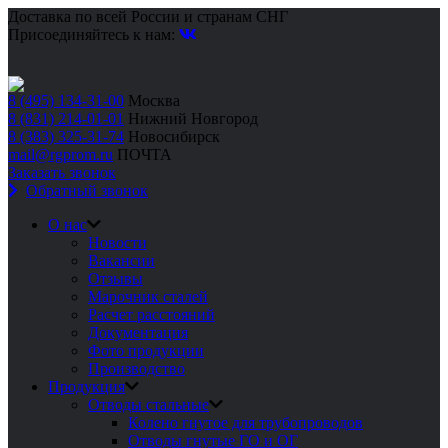
Доставка по всей России и странам СНГ
Присоединяйтесь к нам:
8 (495) 134-31-00
Москва
8 (831) 214-01-01
Нижний Новгород
8 (383) 325-31-74
Новосибирск
mail@rgprom.ru
ПОЧТА
Заказать звонок
Обратный звонок
О нас
Новости
Вакансии
Отзывы
Марочник сталей
Расчет расстояний
Документация
Фото продукции
Производство
Продукция
Отводы стальные
Колено гнутое для трубопроводов
Отводы гнутые ГО и ОГ