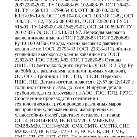
20872280-2002, ТУ 102-488-05, 102-488-95, ОСТ 36-42-
81, ТУ 1469-013-13799654-08, ОТТ-08.00-60.30.00-
КТН-036-1-05, ОСТ 108.104.08, ОСТ 108.318.11-82, ОСТ
108.318.14-82, ТУ 26-08-693-81, ГОСТ 22820-83 ТУ 51-
515-91, ТУ 1469-001-58154529-07, ОСТ 34 10.699-97 ТУ
26-02-836-79, ОСТ 34.10.701-97. Переходы высокого
давления кованные по ГОСТ 22826-83 ГОСТ 22806-83
Ру 10-100 МПа Отводы, колена высокого давления
кованные по ГОСТ 22793-83 ГОСТ 22818-83 Тройники,
угольники высокого давления кованные по ГОСТ
22822-83, ГОСТ 22823-83, ГОСТ 22820-83 Отводы
ОКШ, ГО (метод холодного гнутья), ОГ (ОГ R 2-5Ду, Ру
до 50Мпа, с различными длинами прямых участков),
ОС, ОСС; Тройники ТШС, ТШ, ТШСН; Переходы
ПШС, ПШ. Детали изготавливаются с Ду57 до Ду1420 с
толщиной стенки с 3мм. до 55мм. И другие детали
трубопровода используемые на АЭС, ТЭС, ТЭЦ, ГРЭС.
Собственное производство соединений
технологических трубопроводов различных марок
легированных, нержавеющих, жаропрочных и
хладостойких сталей, цветных металлов и титана:
СТ-14, НСВ14хR1/2, НСВ14хМ20, СМВ8хК1/2,
СМВ8хМ20, НСН14хМ20, СМ8, СМТ8, СМТП8, СНП
М20хG1/2, НСВ14хG1/2 НСН, НСВ, СВ, СН, СМВ,
СМП, СП, СТ, НСТ, СПП. По нормативным документам