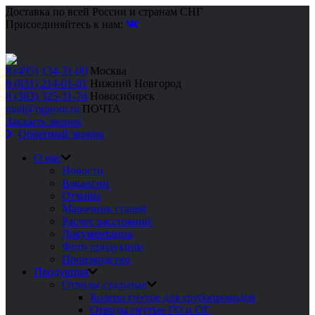
Доставка по всей России и странам СНГ
Присоединяйтесь к нам:
8 (495) 134-31-00
Москва
8 (831) 214-01-01
Нижний Новгород
8 (383) 325-31-74
Новосибирск
mail@rgprom.ru
ПОЧТА
Заказать звонок
Обратный звонок
О нас
Новости
Вакансии
Отзывы
Марочник сталей
Расчет расстояний
Документация
Фото продукции
Производство
Продукция
Отводы стальные
Колено гнутое для трубопроводов
Отводы гнутые ГО и ОГ