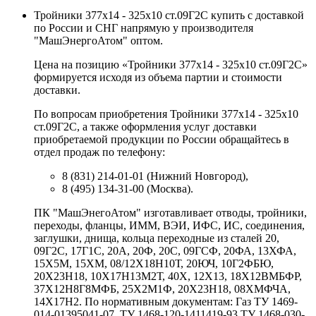
Тройники 377х14 - 325х10 ст.09Г2С купить с доставкой
по России и СНГ напрямую у производителя
"МашЭнергоАтом" оптом.
Цена на позицию «Тройники 377х14 - 325х10 ст.09Г2С»
формируется исходя из объема партии и стоимости
доставки.
По вопросам приобретения Тройники 377х14 - 325х10
ст.09Г2С, а также оформления услуг доставки
приобретаемой продукции по России обращайтесь в
отдел продаж по телефону:
8 (831) 214-01-01 (Нижний Новгород),
8 (495) 134-31-00 (Москва).
ПК "МашЭнегоАтом" изготавливает отводы, тройники,
переходы, фланцы, ИММ, ВЭИ, ИФС, ИС, соединения,
заглушки, днища, кольца переходные из сталей 20,
09Г2С, 17Г1С, 20А, 20Ф, 20С, 09ГСФ, 20ФА, 13ХФА,
15Х5М, 15ХМ, 08/12Х18Н10Т, 20ЮЧ, 10Г2ФБЮ,
20Х23Н18, 10Х17Н13М2Т, 40Х, 12Х13, 18Х12ВМБФР,
37Х12Н8Г8МФБ, 25Х2М1Ф, 20Х23Н18, 08ХМФЧА,
14Х17Н2. По нормативным документам: Газ ТУ 1469-
014-01395041-07, ТУ 1468-120-1411419-93 ТУ 1468-030-