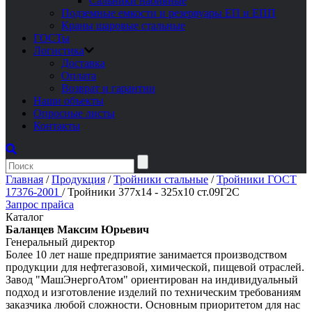
Сальники набивные
Подземные емкости и резервуары ЕП и ЕПП
Краны шаровые стальные
ГОСТы
Логистика
Доставка
Оплата
Возврат и гарантии
Наши объекты
Опросные листы
Контакты
Главная
/
Продукция
/
Тройники стальные
/
Тройники ГОСТ
17376-2001
/
Тройники 377х14 - 325х10 ст.09Г2С
Запрос прайса
Каталог
Баланцев Максим Юрьевич
Генеральный директор
Более 10 лет наше предприятие занимается производством
продукции для нефтегазовой, химической, пищевой отраслей.
Завод "МашЭнергоАтом" ориентирован на индивидуальный
подход и изготовление изделий по техническим требованиям
заказчика любой сложности. Основным приоритетом для нас