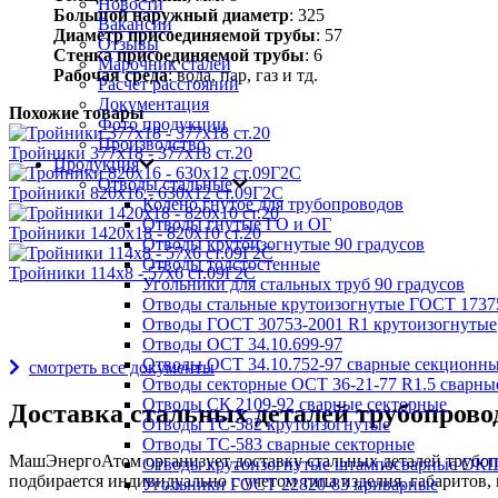
Новости
Большой наружный диаметр
: 325
Вакансии
Диаметр присоединяемой трубы
: 57
Отзывы
Стенка присоединяемой трубы
: 6
Марочник сталей
Рабочая среда
: вода, пар, газ и тд.
Расчет расстояний
Документация
Похожие товары
Фото продукции
Производство
Тройники 377х18 - 377х18 ст.20
Продукция
Отводы стальные
Тройники 820х16 - 630х12 ст.09Г2С
Колено гнутое для трубопроводов
Отводы гнутые ГО и ОГ
Тройники 1420х18 - 820х10 ст.20
Отводы крутоизогнутые 90 градусов
Отводы толстостенные
Тройники 114х8 - 57х6 ст.09Г2С
Угольники для стальных труб 90 градусов
Отводы стальные крутоизогнутые ГОСТ 1737
Награды и дипломы
Отводы ГОСТ 30753-2001 R1 крутоизогнутые
Отводы ОСТ 34.10.699-97
Отводы ОСТ 34.10.752-97 сварные секционны
смотреть все документы
Отводы секторные ОСТ 36-21-77 R1.5 сварны
Отводы СК 2109-92 сварные секторные
Доставка стальных деталей трубопрово
Отводы ТС-582 крутоизогнутые
Отводы ТС-583 сварные секторные
МашЭнергоАтом организует доставку стальных деталей трубопр
Отводы крутоизогнутые штампосварные ОК
подбирается индивидуально с учетом типа изделия, габаритов, 
Угольники ГОСТ 22820-83 приварные