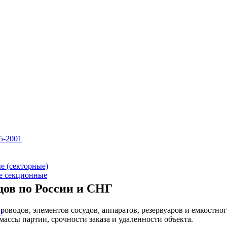
5-2001
е (секторные)
е секционные
дов по России и СНГ
оводов, элементов сосудов, аппаратов, резервуаров и емкостно
Ш
массы партии, срочности заказа и удаленности объекта.