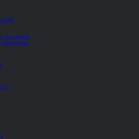
5-2001
е (секторные)
е секционные
Ш
2-82
EN