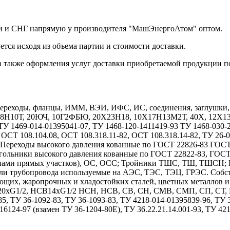
ссии и СНГ напрямую у производителя "МашЭнергоАтом" оптом.
тся исходя из объема партии и стоимости доставки.
 а также оформления услуг доставки приобретаемой продукции п
реходы, фланцы, ИММ, ВЭИ, ИФС, ИС, соединения, заглушки, дн
Х18Н10Т, 20ЮЧ, 10Г2ФБЮ, 20Х23Н18, 10Х17Н13М2Т, 40Х, 12
1469-014-01395041-07, ТУ 1468-120-1411419-93 ТУ 1468-030-208
 ОСТ 108.104.08, ОСТ 108.318.11-82, ОСТ 108.318.14-82, ТУ 26-
7. Переходы высокого давления кованные по ГОСТ 22826-83 ГОС
гольники высокого давления кованные по ГОСТ 22822-83, ГОС
длинами прямых участков), ОС, ОСС; Тройники ТШС, ТШ, ТШСН;
тали трубопровода используемые на АЭС, ТЭС, ТЭЦ, ГРЭС. Собс
ющих, жаропрочных и хладостойких сталей, цветных металлов 
1/2, НСВ14хG1/2 НСН, НСВ, СВ, СН, СМВ, СМП, СП, СТ, НСТ
85, ТУ 36-1092-83, ТУ 36-1093-83, ТУ 4218-014-01395839-96, ТУ
6124-97 (взамен ТУ 36-1204-80Е), ТУ 36.22.21.14.001-93, ТУ 42