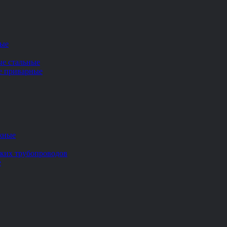
ные
ые стальные
ие приварные
жные
ских трубопроводов
е