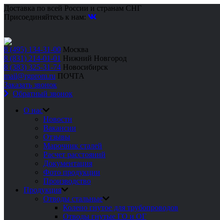
Доставка по всей России и странам СНГ
Присоединяйтесь к нам:
8 (495) 134-31-00
Москва
8 (831) 214-01-01
Нижний Новгород
8 (383) 325-31-74
Новосибирск
mail@rgprom.ru
ПОЧТА
Заказать звонок
Обратный звонок
О нас
Новости
Вакансии
Отзывы
Марочник сталей
Расчет расстояний
Документация
Фото продукции
Производство
Продукция
Отводы стальные
Колено гнутое для трубопроводов
Отводы гнутые ГО и ОГ