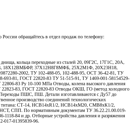
о России обращайтесь в отдел продаж по телефону:
ища, кольца переходные из сталей 20, 09Г2С, 17Г1С, 20А,
Х13, 18Х12ВМБФР, 37Х12Н8Г8МФБ, 25Х2М1Ф, 20Х23Н18,
72280-2002, ТУ 102-488-05, 102-488-95, ОСТ 36-42-81, ТУ
08-693-81, ГОСТ 22820-83 ТУ 51-515-91, ТУ 1469-001-58154529-
Т 22806-83 Ру 10-100 МПа Отводы, колена высокого давления
Т 22823-83, ГОСТ 22820-83 Отводы ОКШ, ГО (метод холодного
 Переходы ПШС, ПШ. Детали изготавливаются с Ду57 до
твенное производство соединений технологических
и титана: СТ-14, НСВ14хR1/2, НСВ14хМ20, СМВ8хК1/2,
, СПП. По нормативным документам ТУ 36.22.21.00.019-
 36-1118-84 и др. Отборные устройства давления и разряжения
12-017-01395839-96.