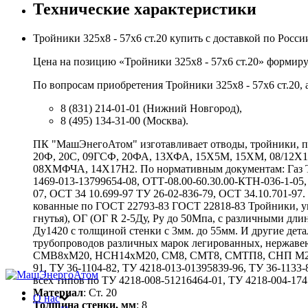
Технические характеристики
Тройники 325х8 - 57х6 ст.20 купить с доставкой по Ро
Цена на позицию «Тройники 325х8 - 57х6 ст.20» формируе
По вопросам приобретения Тройники 325х8 - 57х6 ст.20,
8 (831) 214-01-01 (Нижний Новгород),
8 (495) 134-31-00 (Москва).
ПК "МашЭнегоАтом" изготавливает отводы, тройники, пе
20Ф, 20С, 09ГСФ, 20ФА, 13ХФА, 15Х5М, 15ХМ, 08/12
08ХМФЧА, 14Х17Н2. По нормативным документам: Газ ТУ 
1469-013-13799654-08, ОТТ-08.00-60.30.00-КТН-036-1-05,
07, ОСТ 34 10.699-97 ТУ 26-02-836-79, ОСТ 34.10.701-9
кованные по ГОСТ 22793-83 ГОСТ 22818-83 Тройники, у
гнутья), ОГ (ОГ R 2-5Ду, Ру до 50Мпа, с различными 
Ду1420 с толщиной стенки с 3мм. до 55мм. И другие де
трубопроводов различных марок легированных, нержаве
СМВ8хМ20, НСН14хМ20, СМ8, СМТ8, СМТП8, СНП М20хG
91, ТУ 36-1104-82, ТУ 4218-013-01395839-96, ТУ 36-1133-
всех типов по ТУ 4218-008-51216464-01, ТУ 4218-004-1741
Материал
: Ст. 20
О нас
Толщина стенки, мм
: 8