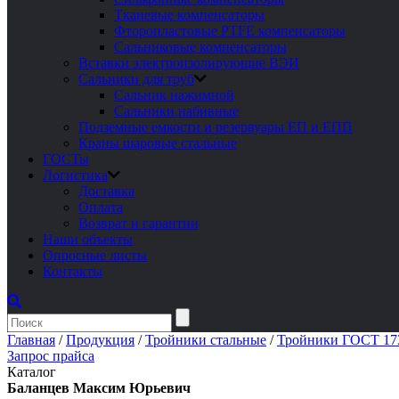
Тканевые компенсаторы
Фторопластовые PTFE компенсаторы
Сальниковые компенсаторы
Вставки электроизолирующие ВЭИ
Сальники для труб
Сальник нажимной
Сальники набивные
Подземные емкости и резервуары ЕП и ЕПП
Краны шаровые стальные
ГОСТы
Логистика
Доставка
Оплата
Возврат и гарантии
Наши объекты
Опросные листы
Контакты
Главная
/
Продукция
/
Тройники стальные
/
Тройники ГОСТ 17
Запрос прайса
Каталог
Баланцев Максим Юрьевич