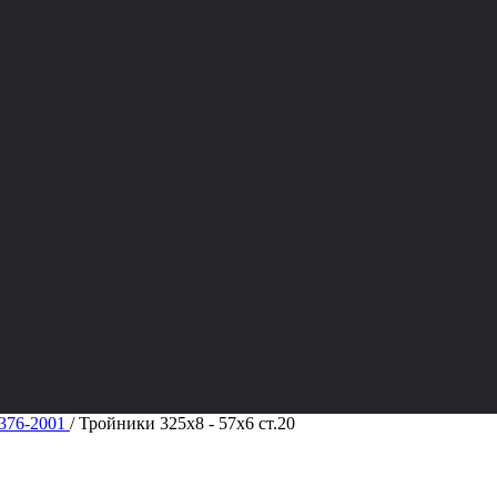
376-2001
/
Тройники 325х8 - 57х6 ст.20