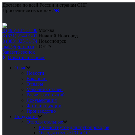
Доставка по всей России и странам СНГ
Присоединяйтесь к нам:
8 (495) 134-31-00
Москва
8 (831) 214-01-01
Нижний Новгород
8 (383) 325-31-74
Новосибирск
mail@rgprom.ru
ПОЧТА
Заказать звонок
Обратный звонок
О нас
Новости
Вакансии
Отзывы
Марочник сталей
Расчет расстояний
Документация
Фото продукции
Производство
Продукция
Отводы стальные
Колено гнутое для трубопроводов
Отводы гнутые ГО и ОГ