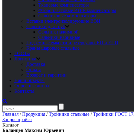
Тканевые компенсаторы
Фторопластовые PTFE компенсаторы
Сальниковые компенсаторы
Вставки электроизолирующие ВЭИ
Сальники для труб
Сальник нажимной
Сальники набивные
Подземные емкости и резервуары ЕП и ЕПП
Краны шаровые стальные
ГОСТы
Логистика
Доставка
Оплата
Возврат и гарантии
Наши объекты
Опросные листы
Контакты
Главная
/
Продукция
/
Тройники стальные
/
Тройники ГОСТ 17
Запрос прайса
Каталог
Баланцев Максим Юрьевич