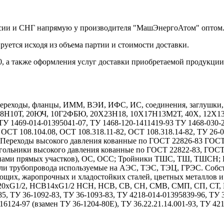
России и СНГ напрямую у производителя "МашЭнергоАтом" оптом
руется исходя из объема партии и стоимости доставки.
0, а также оформления услуг доставки приобретаемой продукции
реходы, фланцы, ИММ, ВЭИ, ИФС, ИС, соединения, заглушки, дн
Х18Н10Т, 20ЮЧ, 10Г2ФБЮ, 20Х23Н18, 10Х17Н13М2Т, 40Х, 12
1469-014-01395041-07, ТУ 1468-120-1411419-93 ТУ 1468-030-208
 ОСТ 108.104.08, ОСТ 108.318.11-82, ОСТ 108.318.14-82, ТУ 26-
7. Переходы высокого давления кованные по ГОСТ 22826-83 ГОС
гольники высокого давления кованные по ГОСТ 22822-83, ГОС
длинами прямых участков), ОС, ОСС; Тройники ТШС, ТШ, ТШСН;
тали трубопровода используемые на АЭС, ТЭС, ТЭЦ, ГРЭС. Собс
ющих, жаропрочных и хладостойких сталей, цветных металлов 
1/2, НСВ14хG1/2 НСН, НСВ, СВ, СН, СМВ, СМП, СП, СТ, НСТ
85, ТУ 36-1092-83, ТУ 36-1093-83, ТУ 4218-014-01395839-96, ТУ
6124-97 (взамен ТУ 36-1204-80Е), ТУ 36.22.21.14.001-93, ТУ 42