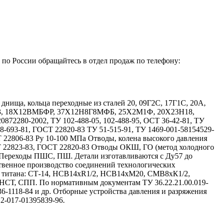
.
 по России обращайтесь в отдел продаж по телефону:
ища, кольца переходные из сталей 20, 09Г2С, 17Г1С, 20А,
Х13, 18Х12ВМБФР, 37Х12Н8Г8МФБ, 25Х2М1Ф, 20Х23Н18,
72280-2002, ТУ 102-488-05, 102-488-95, ОСТ 36-42-81, ТУ
08-693-81, ГОСТ 22820-83 ТУ 51-515-91, ТУ 1469-001-58154529-
Т 22806-83 Ру 10-100 МПа Отводы, колена высокого давления
Т 22823-83, ГОСТ 22820-83 Отводы ОКШ, ГО (метод холодного
 Переходы ПШС, ПШ. Детали изготавливаются с Ду57 до
твенное производство соединений технологических
и титана: СТ-14, НСВ14хR1/2, НСВ14хМ20, СМВ8хК1/2,
, СПП. По нормативным документам ТУ 36.22.21.00.019-
 36-1118-84 и др. Отборные устройства давления и разряжения
12-017-01395839-96.