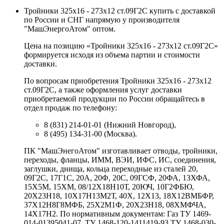
Тройники 325х16 - 273х12 ст.09Г2С купить с доставкой
по России и СНГ напрямую у производителя
"МашЭнергоАтом" оптом.
Цена на позицию «Тройники 325х16 - 273х12 ст.09Г2С»
формируется исходя из объема партии и стоимости
доставки.
По вопросам приобретения Тройники 325х16 - 273х12
ст.09Г2С, а также оформления услуг доставки
приобретаемой продукции по России обращайтесь в
отдел продаж по телефону:
8 (831) 214-01-01 (Нижний Новгород),
8 (495) 134-31-00 (Москва).
ПК "МашЭнегоАтом" изготавливает отводы, тройники,
переходы, фланцы, ИММ, ВЭИ, ИФС, ИС, соединения,
заглушки, днища, кольца переходные из сталей 20,
09Г2С, 17Г1С, 20А, 20Ф, 20С, 09ГСФ, 20ФА, 13ХФА,
15Х5М, 15ХМ, 08/12Х18Н10Т, 20ЮЧ, 10Г2ФБЮ,
20Х23Н18, 10Х17Н13М2Т, 40Х, 12Х13, 18Х12ВМБФР,
37Х12Н8Г8МФБ, 25Х2М1Ф, 20Х23Н18, 08ХМФЧА,
14Х17Н2. По нормативным документам: Газ ТУ 1469-
014-01395041-07, ТУ 1468-120-1411419-93 ТУ 1468-030-