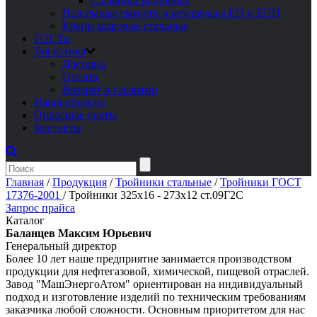
Сальники набивные
Подземные емкости и резервуары ЕП и ЕПП
Краны шаровые стальные
ГОСТы
Логистика
Доставка
Оплата
Возврат и гарантии
Наши объекты
Опросные листы
Контакты
Главная
/
Продукция
/
Тройники стальные
/
Тройники ГОСТ
17376-2001
/
Тройники 325х16 - 273х12 ст.09Г2С
Запрос прайса
Каталог
Баланцев Максим Юрьевич
Генеральный директор
Более 10 лет наше предприятие занимается производством
продукции для нефтегазовой, химической, пищевой отраслей.
Завод "МашЭнергоАтом" ориентирован на индивидуальный
подход и изготовление изделий по техническим требованиям
заказчика любой сложности. Основным приоритетом для нас