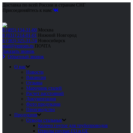
Доставка по всей России и странам СНГ
Присоединяйтесь к нам:
8 (495) 134-31-00
Москва
8 (831) 214-01-01
Нижний Новгород
8 (383) 325-31-74
Новосибирск
mail@rgprom.ru
ПОЧТА
Заказать звонок
Обратный звонок
О нас
Новости
Вакансии
Отзывы
Марочник сталей
Расчет расстояний
Документация
Фото продукции
Производство
Продукция
Отводы стальные
Колено гнутое для трубопроводов
Отводы гнутые ГО и ОГ