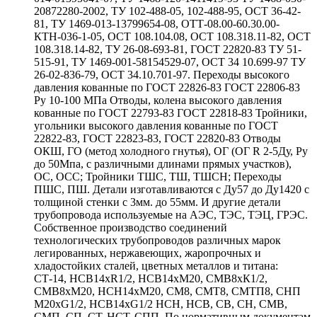
20872280-2002, ТУ 102-488-05, 102-488-95, ОСТ 36-42-
81, ТУ 1469-013-13799654-08, ОТТ-08.00-60.30.00-
КТН-036-1-05, ОСТ 108.104.08, ОСТ 108.318.11-82, ОСТ
108.318.14-82, ТУ 26-08-693-81, ГОСТ 22820-83 ТУ 51-
515-91, ТУ 1469-001-58154529-07, ОСТ 34 10.699-97 ТУ
26-02-836-79, ОСТ 34.10.701-97. Переходы высокого
давления кованные по ГОСТ 22826-83 ГОСТ 22806-83
Ру 10-100 МПа Отводы, колена высокого давления
кованные по ГОСТ 22793-83 ГОСТ 22818-83 Тройники,
угольники высокого давления кованные по ГОСТ
22822-83, ГОСТ 22823-83, ГОСТ 22820-83 Отводы
ОКШ, ГО (метод холодного гнутья), ОГ (ОГ R 2-5Ду, Ру
до 50Мпа, с различными длинами прямых участков),
ОС, ОСС; Тройники ТШС, ТШ, ТШСН; Переходы
ПШС, ПШ. Детали изготавливаются с Ду57 до Ду1420 с
толщиной стенки с 3мм. до 55мм. И другие детали
трубопровода используемые на АЭС, ТЭС, ТЭЦ, ГРЭС.
Собственное производство соединений
технологических трубопроводов различных марок
легированных, нержавеющих, жаропрочных и
хладостойких сталей, цветных металлов и титана:
СТ-14, НСВ14хR1/2, НСВ14хМ20, СМВ8хК1/2,
СМВ8хМ20, НСН14хМ20, СМ8, СМТ8, СМТП8, СНП
М20хG1/2, НСВ14хG1/2 НСН, НСВ, СВ, СН, СМВ,
СМП, СП, СТ, НСТ, СПП. По нормативным документам