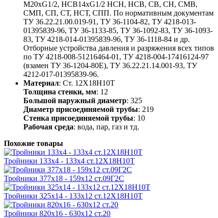
М20хG1/2, НСВ14хG1/2 НСН, НСВ, СВ, СН, СМВ,
СМП, СП, СТ, НСТ, СПП. По нормативным документам
ТУ 36.22.21.00.019-91, ТУ 36-1104-82, ТУ 4218-013-
01395839-96, ТУ 36-1133-85, ТУ 36-1092-83, ТУ 36-1093-
83, ТУ 4218-014-01395839-96, ТУ 36-1118-84 и др.
Отборные устройства давления и разряжения всех типов
по ТУ 4218-008-51216464-01, ТУ 4218-004-17416124-97
(взамен ТУ 36-1204-80Е), ТУ 36.22.21.14.001-93, ТУ
4212-017-01395839-96.
Материал
: Ст. 12Х18Н10Т
Толщина стенки, мм
: 12
Большой наружный диаметр
: 325
Диаметр присоединяемой трубы
: 219
Стенка присоединяемой трубы
: 10
Рабочая среда
: вода, пар, газ и тд.
Похожие товары
Тройники 133х4 - 133х4 ст.12Х18Н10Т
Тройники 377х18 - 159х12 ст.09Г2С
Тройники 325х14 - 133х12 ст.12Х18Н10Т
Тройники 820х16 - 630х12 ст.20