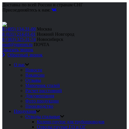
Доставка по всей России и странам СНГ
Присоединяйтесь к нам:
8 (495) 134-31-00
Москва
8 (831) 214-01-01
Нижний Новгород
8 (383) 325-31-74
Новосибирск
mail@rgprom.ru
ПОЧТА
Заказать звонок
Обратный звонок
О нас
Новости
Вакансии
Отзывы
Марочник сталей
Расчет расстояний
Документация
Фото продукции
Производство
Продукция
Отводы стальные
Колено гнутое для трубопроводов
Отводы гнутые ГО и ОГ