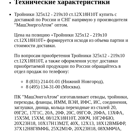
Технические характеристики
Тройники 325х12 - 219х10 ст.12Х18Н10Т купить с
доставкой по России и СНГ напрямую у производителя
"МашЭнергоАтом" оптом.
Цена на позицию «Тройники 325х12 - 219х10
ст.12Х18Н10Т» формируется исходя из объема партии и
стоимости доставки.
По вопросам приобретения Тройники 325х12 - 219х10
ст.12Х18Н10Т, а также оформления услуг доставки
приобретаемой продукции по России обращайтесь в
отдел продаж по телефону:
8 (831) 214-01-01 (Нижний Новгород),
8 (495) 134-31-00 (Москва).
ПК "МашЭнегоАтом" изготавливает отводы, тройники,
переходы, фланцы, ИММ, ВЭИ, ИФС, ИС, соединения,
заглушки, днища, кольца переходные из сталей 20,
09Г2С, 17Г1С, 20А, 20Ф, 20С, 09ГСФ, 20ФА, 13ХФА,
15Х5М, 15ХМ, 08/12Х18Н10Т, 20ЮЧ, 10Г2ФБЮ,
20Х23Н18, 10Х17Н13М2Т, 40Х, 12Х13, 18Х12ВМБФР,
37Х12Н8Г8МФБ, 25Х2М1Ф, 20Х23Н18, 08ХМФЧА,