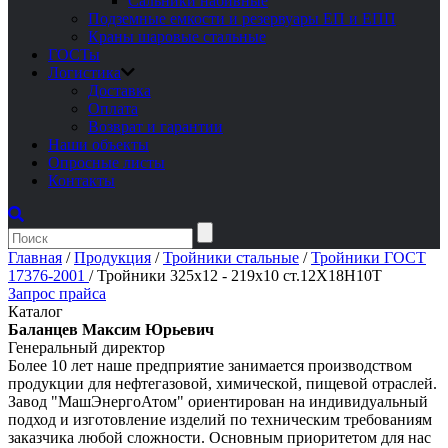
Сальники набивные
Подземные емкости и резервуары ЕП и ЕПП
Краны шаровые стальные
ГОСТы
Логистика
Доставка
Оплата
Возврат и гарантии
Наши объекты
Опросные листы
Контакты
Главная
/
Продукция
/
Тройники стальные
/
Тройники ГОСТ
17376-2001
/
Тройники 325х12 - 219х10 ст.12Х18Н10Т
Запрос прайса
Каталог
Баланцев Максим Юрьевич
Генеральный директор
Более 10 лет наше предприятие занимается производством
продукции для нефтегазовой, химической, пищевой отраслей.
Завод "МашЭнергоАтом" ориентирован на индивидуальный
подход и изготовление изделий по техническим требованиям
заказчика любой сложности. Основным приоритетом для нас