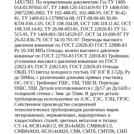
14Х17Н2. По нормативным документам: Газ ТУ 1469-
014-01395041-07, ТУ 1468-120-1411419-93 ТУ 1468-030-
20872280-2002, ТУ 102-488-05, 102-488-95, ОСТ 36-42-
81, ТУ 1469-013-13799654-08, ОТТ-08.00-60.30.00-
КТН-036-1-05, ОСТ 108.104.08, ОСТ 108.318.11-82, ОСТ
108.318.14-82, ТУ 26-08-693-81, ГОСТ 22820-83 ТУ 51-
515-91, ТУ 1469-001-58154529-07, ОСТ 34 10.699-97 ТУ
26-02-836-79, ОСТ 34.10.701-97. Переходы высокого
давления кованные по ГОСТ 22826-83 ГОСТ 22806-83
Ру 10-100 МПа Отводы, колена высокого давления
кованные по ГОСТ 22793-83 ГОСТ 22818-83 Тройники,
угольники высокого давления кованные по ГОСТ
22822-83, ГОСТ 22823-83, ГОСТ 22820-83 Отводы
ОКШ, ГО (метод холодного гнутья), ОГ (ОГ R 2-5Ду, Ру
до 50Мпа, с различными длинами прямых участков),
ОС, ОСС; Тройники ТШС, ТШ, ТШСН; Переходы
ПШС, ПШ. Детали изготавливаются с Ду57 до Ду1420 с
толщиной стенки с 3мм. до 55мм. И другие детали
трубопровода используемые на АЭС, ТЭС, ТЭЦ, ГРЭС.
Собственное производство соединений
технологических трубопроводов различных марок
легированных, нержавеющих, жаропрочных и
хладостойких сталей, цветных металлов и титана:
СТ-14, НСВ14хR1/2, НСВ14хМ20, СМВ8хК1/2,
СМВ8хМ20, НСН14хМ20, СМ8, СМТ8, СМТП8, СНП